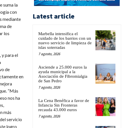
se suma la
logía con
Latest article
as mediante
ema de
r los
Marbella intensifica el
cuidado de los barrios con un
nuevo servicio de limpieza de
islas soterradas
7 agosto, 2026
 y para el
a
Asciende a 25.000 euros la
vo de
ayuda municipal a la
ectamente en
Asociación de Fibromialgia
de San Pedro
 mejora
7 agosto, 2026
eque. “Más
eso nos ha
La Cena Benéfica a favor de
es,
Infancia Sin Fronteras
recauda 43.000 euros
ón más
7 agosto, 2026
del servicio
ste logro