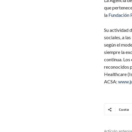
La Agencia de 
que pertenece
la
Fundación P
Su actividad d
sociales, a la
según el mode
siempre la exc
continua. Los 
reconocidos p
Healthcare (I
ACSA:
www.ju
Cuota
Artículo anterio