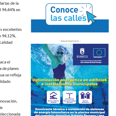
arias de la
el 94,44% en
os excelentes
un 94,12%,
- Advertisement -
calidad
aca el
a de planes
ua se refleja
alidado
nnovación,
de
seleccionada