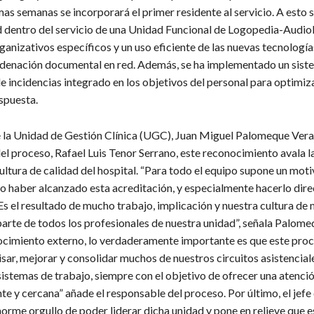
mas semanas se incorporará el primer residente al servicio. A esto 
d dentro del servicio de una Unidad Funcional de Logopedia-Audio
ganizativos específicos y un uso eficiente de las nuevas tecnologí
denación documental en red. Además, se ha implementado un sist
 incidencias integrado en los objetivos del personal para optimiza
spuesta.
e la Unidad de Gestión Clínica (UGC), Juan Miguel Palomeque Vera,
el proceso, Rafael Luis Tenor Serrano, este reconocimiento avala l
ltura de calidad del hospital. “Para todo el equipo supone un moti
o haber alcanzado esta acreditación, y especialmente hacerlo dir
Es el resultado de mucho trabajo, implicación y nuestra cultura de
parte de todos los profesionales de nuestra unidad”, señala Palom
nocimiento externo, lo verdaderamente importante es que este proc
sar, mejorar y consolidar muchos de nuestros circuitos asistencial
sistemas de trabajo, siempre con el objetivo de ofrecer una atenci
nte y cercana” añade el responsable del proceso. Por último, el jefe 
orme orgullo de poder liderar dicha unidad y pone en relieve que e