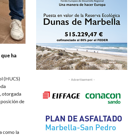
l que ha
Sol (HUCS)
- Advertisement -
oda
n, otorgada
 posición de
na como la