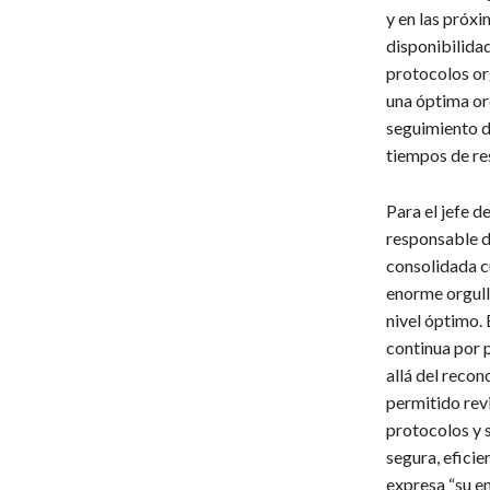
y en las próxi
disponibilida
protocolos or
una óptima or
seguimiento de
tiempos de re
Para el jefe d
responsable d
consolidada cu
enorme orgull
nivel óptimo. 
continua por 
allá del reco
permitido revi
protocolos y 
segura, eficie
expresa “su en