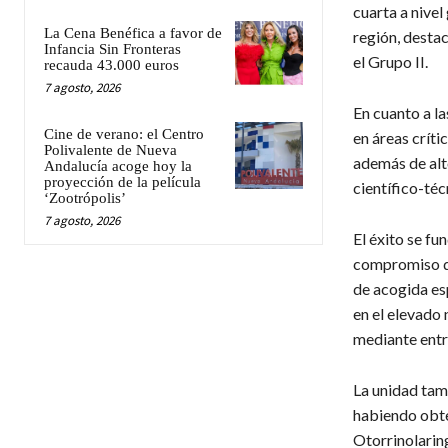
cuarta a nivel
La Cena Benéfica a favor de
región, desta
Infancia Sin Fronteras
el Grupo II.
recauda 43.000 euros
7 agosto, 2026
En cuanto a la
Cine de verano: el Centro
en áreas críti
Polivalente de Nueva
además de alt
Andalucía acoge hoy la
proyección de la película
científico-téc
‘Zootrópolis’
7 agosto, 2026
El éxito se fu
compromiso de
de acogida esp
en el elevado 
mediante entre
La unidad tam
habiendo obte
Otorrinolarin