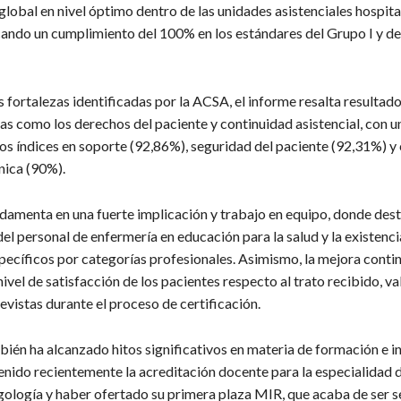
 global en nivel óptimo dentro de las unidades asistenciales hospital
cando un cumplimiento del 100% en los estándares del Grupo I y d
s fortalezas identificadas por la ACSA, el informe resalta resultad
cas como los derechos del paciente y continuidad asistencial, con 
os índices en soporte (92,86%), seguridad del paciente (92,31%) y 
nica (90%).
ndamenta en una fuerte implicación y trabajo en equipo, donde dest
l personal de enfermería en educación para la salud y la existenci
ecíficos por categorías profesionales. Asimismo, la mejora contin
nivel de satisfacción de los pacientes respecto al trato recibido, v
vistas durante el proceso de certificación.
bién ha alcanzado hitos significativos en materia de formación e i
nido recientemente la acreditación docente para la especialidad 
gología y haber ofertado su primera plaza MIR, que acaba de ser 