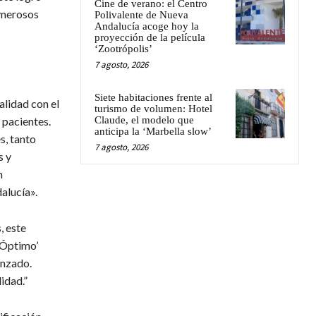
Cine de verano: el Centro
umerosos
Polivalente de Nueva
Andalucía acoge hoy la
proyección de la película
‘Zootrópolis’
7 agosto, 2026
Siete habitaciones frente al
alidad con el
turismo de volumen: Hotel
Claude, el modelo que
 pacientes.
anticipa la ‘Marbella slow’
s, tanto
7 agosto, 2026
s y
n
alucía».
, este
‘Óptimo’
anzado.
idad.”