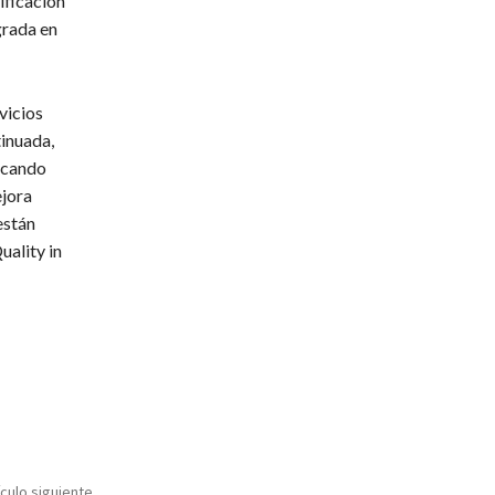
ificación
grada en
vicios
tinuada,
uscando
ejora
están
uality in
ículo siguiente