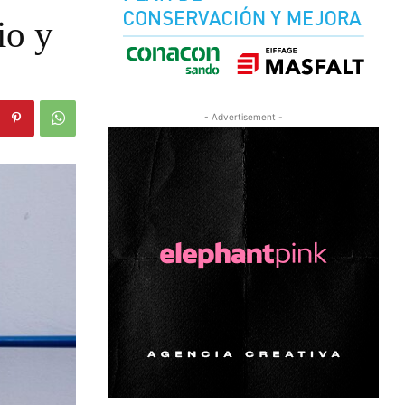
io y
- Advertisement -