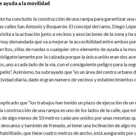
 ayuda a la movilidad
to ha concluido la construcción de una rampa para garantizar una
as calles San Antonio y Boquerón. El concejal del ramo, Diego Lópe
visita a la actuación junto a vecinos y asociaciones de la zona y ha
 muy demandada que va a mejorar la accesibilidad entre ambos pun
rritos, sillas de ruedas o cualquier otro elemento de ayuda a la mov
 obligatoriamente por la calzada porque la única unión eran dos ac
s, uno a cada lado de la vía, con el consiguiente peligro para la se
opello”. Asimismo, ha subrayado que “es un área del centro urbano 
ividad diaria, dado el gran número de vecinos y establecimientos 
plicado que “los trabajos han tenido un plazo de ejecución de un 
la construcción de una rampa en uno de los lados de la calle, que es
s de algo menos de 10 metros cada uno unidos por unas mesetas qu
descanso y también de frenado, al tener una inclinación de algo m
 habilitado, que tiene cuatro metros de ancho, está asegurado por 