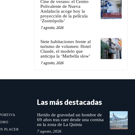
Cine de verano: el Centro
Polivalente de Nueva
Andalucía acoge hoy la
proyección de la película
‘Zootrópolis’
7 agosto, 2026
Siete habitaciones frente al
turismo de volumen: Hotel
Claude, el modelo que
anticipa la ‘Marbella slow’
7 agosto, 2026
Las más destacadas
Herido de gravedad un hombre de
PORTIVA
69 años tras caer desde una cornisa
MOMO
en la zona de La Quinta
UN PLACER
7 agosto, 2026