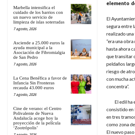
elemento de
Marbella intensifica el
cuidado de los barrios con
un nuevo servicio de
El Ayuntamien
limpieza de islas soterradas
segura entre l
7 agosto, 2026
realizado una 
“era una obra
Asciende a 25.000 euros la
ayuda municipal a la
hasta ahora ca
Asociación de Fibromialgia
que transitar
de San Pedro
peldaños largo
7 agosto, 2026
riesgo de atr
La Cena Benéfica a favor de
con mucha act
Infancia Sin Fronteras
concentra”.
recauda 43.000 euros
7 agosto, 2026
El edil ha ex
Cine de verano: el Centro
consistido en 
Polivalente de Nueva
en tres tramo
Andalucía acoge hoy la
proyección de la película
como zona de 
‘Zootrópolis’
El nuevo paso
7 agosto, 2026