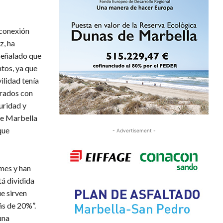
 conexión
z, ha
 señalado que
tos, ya que
ilidad tenía
erados con
guridad y
de Marbella
que
- Advertisement -
mes y han
tá dividida
e sirven
ás de 20%”.
una