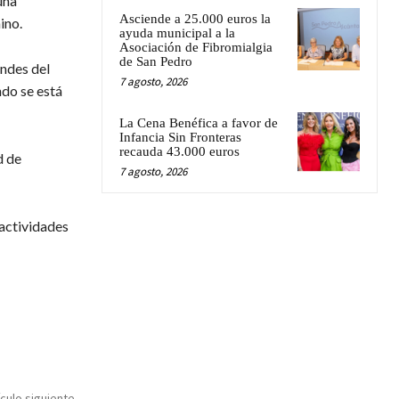
una
Asciende a 25.000 euros la
ino.
ayuda municipal a la
Asociación de Fibromialgia
de San Pedro
andes del
7 agosto, 2026
ndo se está
La Cena Benéfica a favor de
Infancia Sin Fronteras
recauda 43.000 euros
d de
7 agosto, 2026
 actividades
ículo siguiente