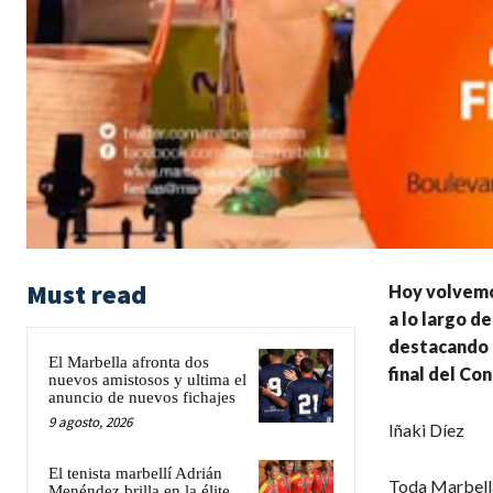
Must read
Hoy volvemos
a lo largo d
destacando l
El Marbella afronta dos
final del Co
nuevos amistosos y ultima el
anuncio de nuevos fichajes
9 agosto, 2026
Iñaki Díez
El tenista marbellí Adrián
Toda Marbella
Menéndez brilla en la élite