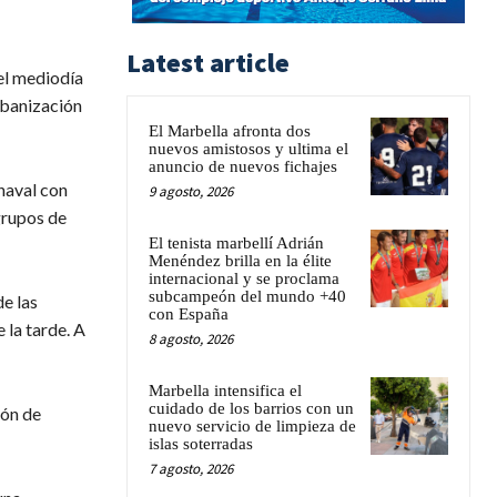
Latest article
el mediodía
rbanización
El Marbella afronta dos
nuevos amistosos y ultima el
anuncio de nuevos fichajes
naval con
9 agosto, 2026
grupos de
El tenista marbellí Adrián
Menéndez brilla en la élite
internacional y se proclama
subcampeón del mundo +40
de las
con España
 la tarde. A
8 agosto, 2026
Marbella intensifica el
cuidado de los barrios con un
ión de
nuevo servicio de limpieza de
islas soterradas
7 agosto, 2026