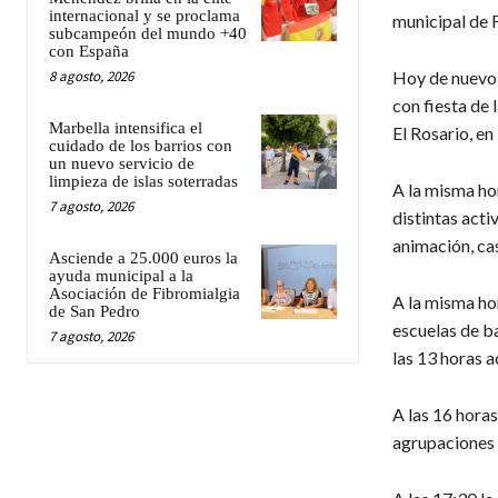
internacional y se proclama
municipal de F
subcampeón del mundo +40
con España
8 agosto, 2026
Hoy de nuevo 
con fiesta de
Marbella intensifica el
El Rosario, en
cuidado de los barrios con
un nuevo servicio de
limpieza de islas soterradas
A la misma ho
7 agosto, 2026
distintas act
animación, cas
Asciende a 25.000 euros la
ayuda municipal a la
Asociación de Fibromialgia
A la misma hor
de San Pedro
escuelas de ba
7 agosto, 2026
las 13 horas 
A las 16 horas
agrupaciones 