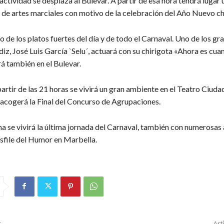
 actividad se desplaza al Bulevar. A partir de esa hora tendrá lugar 
de artes marciales con motivo de la celebración del Año Nuevo ch
o de los platos fuertes del día y de todo el Carnaval. Uno de los gr
diz, José Luis García `Selu´, actuará con su chirigota «Ahora es cua
rá también en el Bulevar.
artir de las 21 horas se vivirá un gran ambiente en el Teatro Ciuda
acogerá la Final del Concurso de Agrupaciones.
a se vivirá la última jornada del Carnaval, también con numerosas
sfile del Humor en Marbella.
r
Art