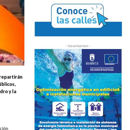
- Advertisement -
repartirán
úblicos,
dro y la
ción