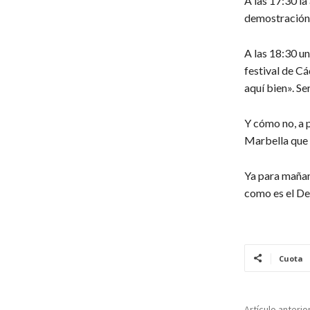
A las 17:30 la
demostración 
A las 18:30 un
festival de Cá
aquí bien». Se
Y cómo no, a p
Marbella que 
Ya para mañan
como es el De
Cuota
Artículo anterio