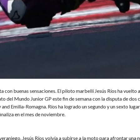
sta con buenas sensaciones. El piloto marbellí Jesús Ríos ha vuelto 
o del Mundo Junior GP este fin de semana con la disputa de dos c
y and Emilia-Romagna. Ríos ha logrado un segundo y un sexto lugar
inaliza en el mes de noviembre.
veraniego, Jesús Ríos volvía a subirse a la moto para afrontar una 