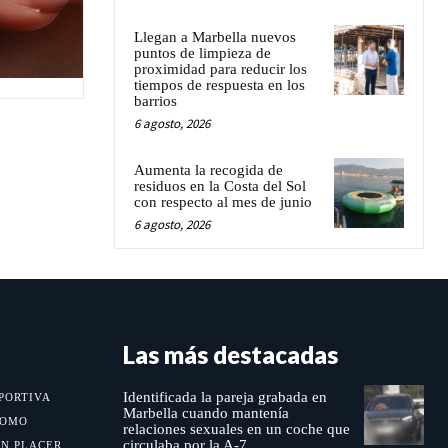
Llegan a Marbella nuevos
puntos de limpieza de
proximidad para reducir los
tiempos de respuesta en los
barrios
6 agosto, 2026
Aumenta la recogida de
residuos en la Costa del Sol
con respecto al mes de junio
6 agosto, 2026
Las más destacadas
Identificada la pareja grabada en
PORTIVA
Marbella cuando mantenía
MOMO
relaciones sexuales en un coche que
circulaba por la A-7
UN PLACER