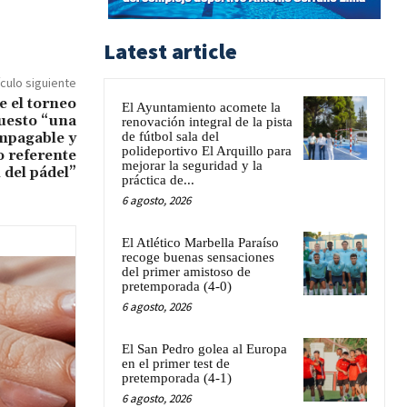
Latest article
ículo siguiente
e el torneo
El Ayuntamiento acomete la
uesto “una
renovación integral de la pista
de fútbol sala del
mpagable y
polideportivo El Arquillo para
 referente
mejorar la seguridad y la
 del pádel”
práctica de...
6 agosto, 2026
El Atlético Marbella Paraíso
recoge buenas sensaciones
del primer amistoso de
pretemporada (4-0)
6 agosto, 2026
El San Pedro golea al Europa
en el primer test de
pretemporada (4-1)
6 agosto, 2026