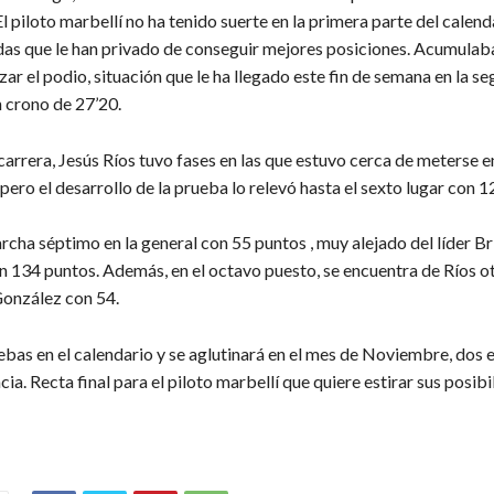
l piloto marbellí no ha tenido suerte en la primera parte del calend
ídas que le han privado de conseguir mejores posiciones. Acumulab
nzar el podio, situación que le ha llegado este fin de semana en la s
n crono de 27’20.
carrera, Jesús Ríos tuvo fases en las que estuvo cerca de meterse e
pero el desarrollo de la prueba lo relevó hasta el sexto lugar con 12
rcha séptimo en la general con 55 puntos , muy alejado del líder Br
n 134 puntos. Además, en el octavo puesto, se encuentra de Ríos o
onzález con 54.
bas en el calendario y se aglutinará en el mes de Noviembre, dos 
cia. Recta final para el piloto marbellí que quiere estirar sus posibi