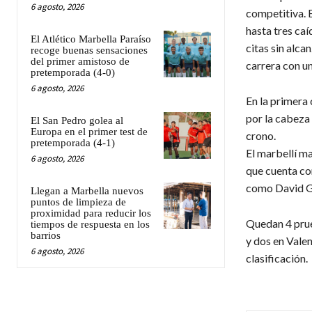
6 agosto, 2026
competitiva. E
hasta tres ca
El Atlético Marbella Paraíso
citas sin alca
recoge buenas sensaciones
del primer amistoso de
carrera con u
pretemporada (4-0)
6 agosto, 2026
En la primera 
por la cabeza 
El San Pedro golea al
Europa en el primer test de
crono.
pretemporada (4-1)
El marbellí ma
6 agosto, 2026
que cuenta co
como David G
Llegan a Marbella nuevos
puntos de limpieza de
proximidad para reducir los
Quedan 4 prue
tiempos de respuesta en los
barrios
y dos en Valen
6 agosto, 2026
clasificación.