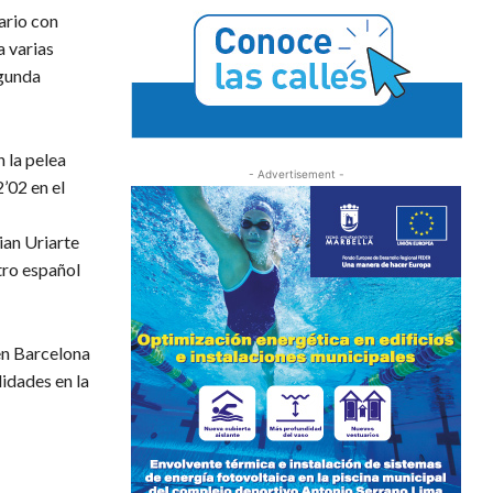
ario con
a varias
egunda
n la pelea
- Advertisement -
’02 en el
ian Uriarte
tro español
en Barcelona
lidades en la