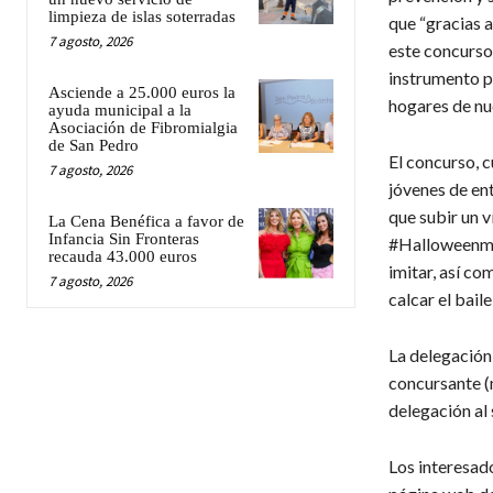
limpieza de islas soterradas
que “gracias a
7 agosto, 2026
este concurso 
instrumento p
Asciende a 25.000 euros la
hogares de nu
ayuda municipal a la
Asociación de Fibromialgia
de San Pedro
El concurso, c
7 agosto, 2026
jóvenes de ent
que subir un 
La Cena Benéfica a favor de
Infancia Sin Fronteras
#Halloweenmar
recauda 43.000 euros
imitar, así co
7 agosto, 2026
calcar el bail
La delegación
concursante (
delegación al 
Los interesado