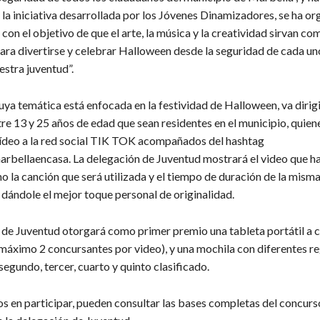
 la iniciativa desarrollada por los Jóvenes Dinamizadores, se ha o
con el objetivo de que el arte, la música y la creatividad sirvan co
ara divertirse y celebrar Halloween desde la seguridad de cada un
estra juventud”.
uya temática está enfocada en la festividad de Halloween, va dirig
re 13 y 25 años de edad que sean residentes en el municipio, quien
vídeo a la red social TIK TOK acompañados del hashtag
bellaencasa. La delegación de Juventud mostrará el video que h
mo la canción que será utilizada y el tiempo de duración de la mism
e dándole el mejor toque personal de originalidad.
 de Juventud otorgará como primer premio una tableta portátil a 
máximo 2 concursantes por video), y una mochila con diferentes re
segundo, tercer, cuarto y quinto clasificado.
s en participar, pueden consultar las bases completas del concurso