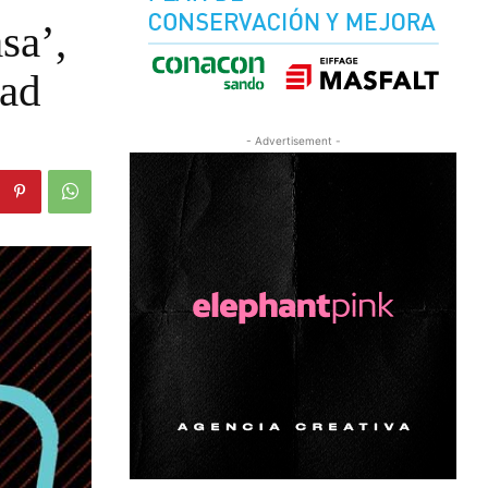
sa’,
dad
- Advertisement -