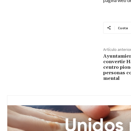
página web de
Cuota
Artículo anterio
Ayuntamient
convertir H
centro pion
personas co
mental