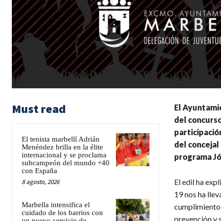
Must read
El Ayuntamie
del concurso
participació
El tenista marbellí Adrián
del concejal
Menéndez brilla en la élite
internacional y se proclama
programa Jó
subcampeón del mundo +40
con España
El edil ha exp
8 agosto, 2026
19 nos ha lle
Marbella intensifica el
cumplimiento 
cuidado de los barrios con
prevención y 
un nuevo servicio de