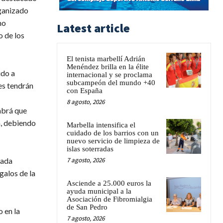
rganizado
mo
Latest article
o de los
El tenista marbellí Adrián
Menéndez brilla en la élite
ido a
internacional y se proclama
subcampeón del mundo +40
es tendrán
con España
8 agosto, 2026
abrá que
a, debiendo
Marbella intensifica el
cuidado de los barrios con un
nuevo servicio de limpieza de
islas soterradas
cada
7 agosto, 2026
galos de la
Asciende a 25.000 euros la
ayuda municipal a la
Asociación de Fibromialgia
de San Pedro
 en la
7 agosto, 2026