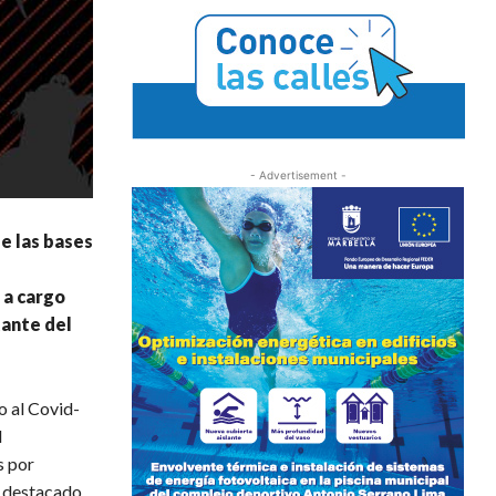
- Advertisement -
e las bases
 a cargo
tante del
o al Covid-
l
s por
a destacado