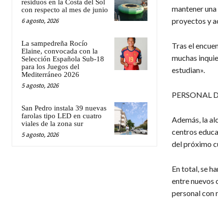
residuos en la Costa del Sol
mantener una 
con respecto al mes de junio
proyectos y ac
6 agosto, 2026
La sampedreña Rocío
Tras el encuen
Elaine, convocada con la
muchas inquie
Selección Española Sub-18
para los Juegos del
estudian».
Mediterráneo 2026
5 agosto, 2026
PERSONAL D
San Pedro instala 39 nuevas
farolas tipo LED en cuatro
Además, la al
viales de la zona sur
centros educat
5 agosto, 2026
del próximo c
En total, se h
entre nuevos 
personal con r