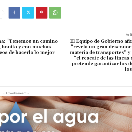
r
Art
na: “Tenemos un camino
El Equipo de Gobierno afi
l, bonito y con muchas
“revela un gran desconoc
eos de hacerlo lo mejor
materia de transportes” y
“el rescate de las líneas
pretende garantizar los 
lo
- Advertisement -