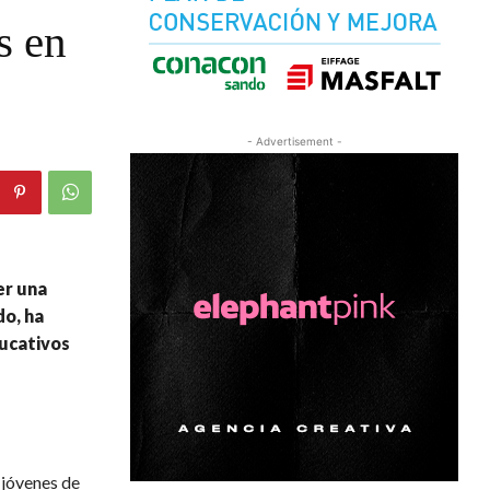
s en
- Advertisement -
er una
do, ha
ducativos
s jóvenes de