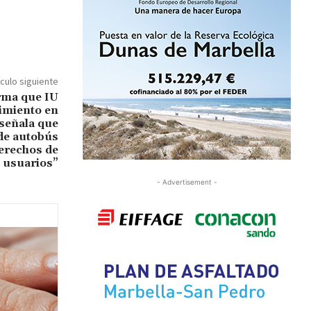
ículo siguiente
rma que IU
imiento en
 señala que
 de autobús
derechos de
s usuarios”
- Advertisement -