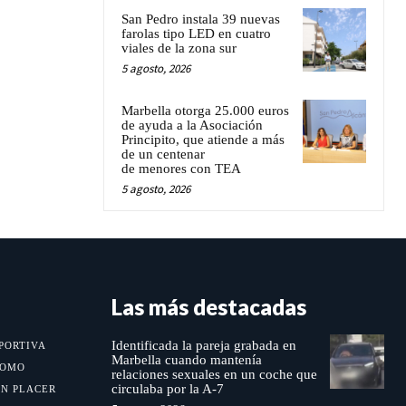
San Pedro instala 39 nuevas
farolas tipo LED en cuatro
viales de la zona sur
5 agosto, 2026
Marbella otorga 25.000 euros
de ayuda a la Asociación
Principito, que atiende a más
de un centenar
de menores con TEA
5 agosto, 2026
Las más destacadas
Identificada la pareja grabada en
PORTIVA
Marbella cuando mantenía
MOMO
relaciones sexuales en un coche que
circulaba por la A-7
UN PLACER