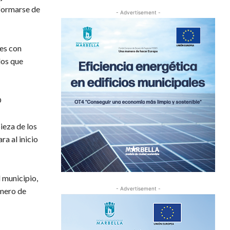
nformarse de
- Advertisement -
nes con
los que
O
ieza de los
ra al inicio
 municipio,
- Advertisement -
úmero de