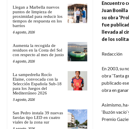
Encuentro co
Llegan a Marbella nuevos
Juan Bonilla
puntos de limpieza de
proximidad para reducir los
su obra ‘Pro
tiempos de respuesta en los
fue publicad
barrios
llevada al c
6 agosto, 2026
de los solit
Aumenta la recogida de
residuos en la Costa del Sol
Redacción
con respecto al mes de junio
6 agosto, 2026
En 2003, su no
La sampedreña Rocío
obra ‘Tanta ge
Elaine, convocada con la
publicado ese 
Selección Española Sub-18
para los Juegos del
obra en ganar
Mediterráneo 2026
5 agosto, 2026
Asimismo, ha e
‘Buzón vacío’
San Pedro instala 39 nuevas
farolas tipo LED en cuatro
Premio Gaziel
viales de la zona sur
5 agosto, 2026