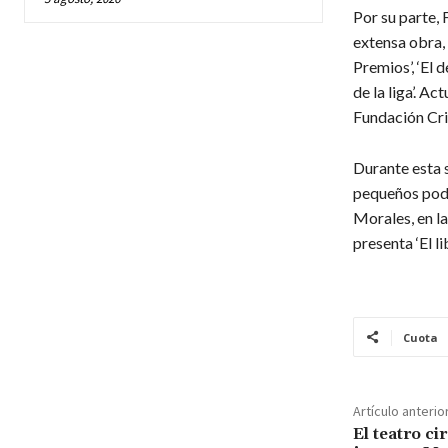
Por su parte, 
extensa obra, 
Premios’, ‘El 
de la liga’. A
Fundación Cri
Durante esta s
pequeños podr
Morales, en la
presenta ‘El l
Cuota
Artículo anterio
El teatro ci