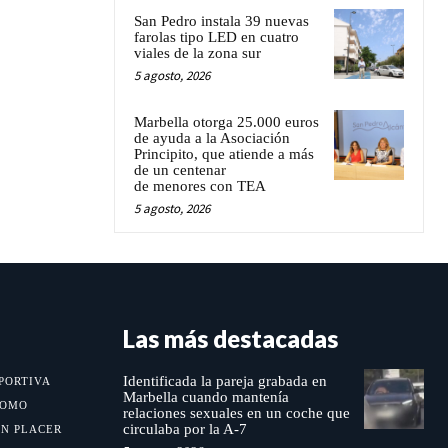
San Pedro instala 39 nuevas
farolas tipo LED en cuatro
viales de la zona sur
5 agosto, 2026
Marbella otorga 25.000 euros
de ayuda a la Asociación
Principito, que atiende a más
de un centenar
de menores con TEA
5 agosto, 2026
Las más destacadas
Identificada la pareja grabada en
PORTIVA
Marbella cuando mantenía
MOMO
relaciones sexuales en un coche que
circulaba por la A-7
UN PLACER