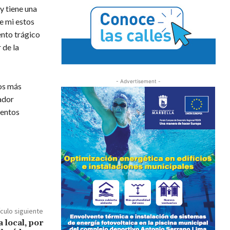
y tiene una
de mi estos
ento trágico
 de la
- Advertisement -
los más
ador
uentos
ículo siguiente
 local, por