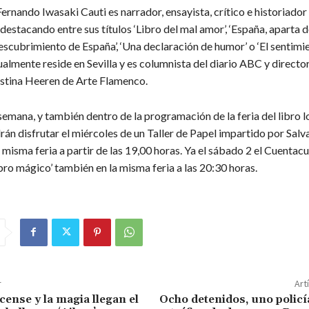
Fernando Iwasaki Cauti es narrador, ensayista, crítico e historiador 
destacando entre sus títulos ‘Libro del mal amor’, ‘España, aparta 
descubrimiento de España’, ‘Una declaración de humor’ o ‘El sentimi
ctualmente reside en Sevilla y es columnista del diario ABC y director
stina Heeren de Arte Flamenco.
emana, y también dentro de la programación de la feria del libro 
án disfrutar el miércoles de un Taller de Papel impartido por Salv
 misma feria a partir de las 19,00 horas. Ya el sábado 2 el Cuentac
ibro mágico’ también en la misma feria a las 20:30 horas.
r
Art
rcense y la magia llegan el
Ocho detenidos, uno policía