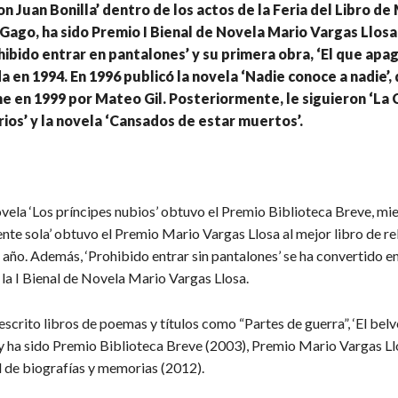
n Juan Bonilla’ dentro de los actos de la Feria del Libro de
 Gago, ha sido Premio I Bienal de Novela Mario Vargas Llosa
hibido entrar en pantalones’ y su primera obra, ‘El que apaga
a en 1994. En 1996 publicó la novela ‘Nadie conoce a nadie’,
ine en 1999 por Mateo Gil. Posteriormente, le siguieron ‘L
arios’ y la novela ‘Cansados de estar muertos’.
vela ‘Los príncipes nubios’ obtuvo el Premio Biblioteca Breve, mie
nte sola’ obtuvo el Premio Mario Vargas Llosa al mejor libro de re
año. Además, ‘Prohibido entrar sin pantalones’ se ha convertido en
 la I Bienal de Novela Mario Vargas Llosa.
scrito libros de poemas y títulos como “Partes de guerra”, ‘El belv
 y ha sido Premio Biblioteca Breve (2003), Premio Mario Vargas Ll
 de biografías y memorias (2012).