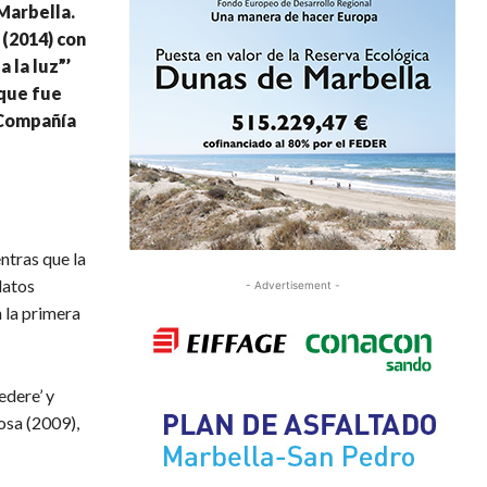
 Marbella.
 (2014) con
 la luz”’
 que fue
a Compañía
ntras que la
latos
- Advertisement -
 la primera
edere’ y
osa (2009),