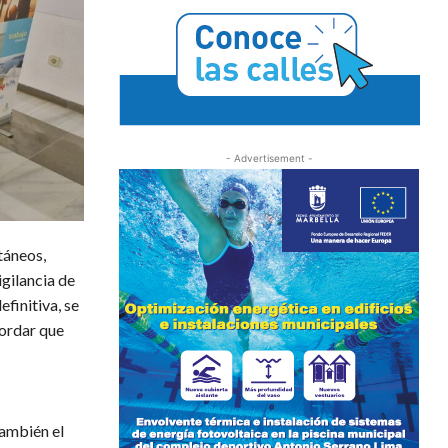
- Advertisement -
táneos,
gilancia de
efinitiva, se
cordar que
también el