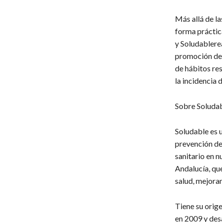
Más allá de la
forma práctica
y Soludablere
promoción de l
de hábitos re
la incidencia 
Sobre Soluda
Soludable es u
prevención de
sanitario en n
Andalucía, que
salud, mejoran
Tiene su orig
en 2009 y desa