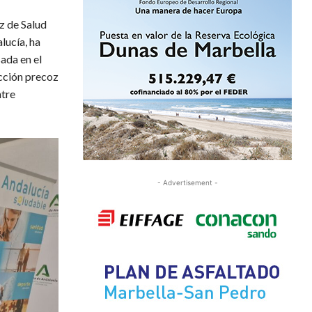
z de Salud
lucía, ha
ada en el
ección precoz
ntre
- Advertisement -