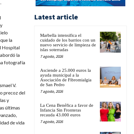
.
Latest article
l
 y
ielo
Marbella intensifica el
 que la
cuidado de los barrios con un
nuevo servicio de limpieza de
l Hospital
islas soterradas
 abordó la
7 agosto, 2026
na fotografía
Asciende a 25.000 euros la
ayuda municipal a la
Asociación de Fibromialgia
smael V.
de San Pedro
7 agosto, 2026
co precoz del
las y
La Cena Benéfica a favor de
as últimas
Infancia Sin Fronteras
vanzado,
recauda 43.000 euros
7 agosto, 2026
idad de vida