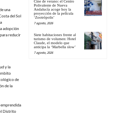
Cine de verano: el Centro
Polivalente de Nueva
 de una
Andalucía acoge hoy la
proyección de la película
Costa del Sol
‘Zootrópolis’
la
7 agosto, 2026
la adopción
para reducir
Siete habitaciones frente al
turismo de volumen: Hotel
Claude, el modelo que
anticipa la ‘Marbella slow’
7 agosto, 2026
ud y la
 ámbito
ncológico de
ón de la
el emprendida
l Distrito