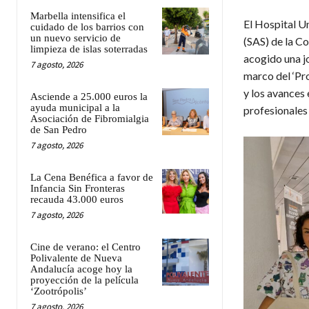
Marbella intensifica el
El Hospital U
cuidado de los barrios con
un nuevo servicio de
(SAS) de la Co
limpieza de islas soterradas
acogido una j
7 agosto, 2026
marco del ‘Pro
y los avances 
Asciende a 25.000 euros la
ayuda municipal a la
profesionales 
Asociación de Fibromialgia
de San Pedro
7 agosto, 2026
La Cena Benéfica a favor de
Infancia Sin Fronteras
recauda 43.000 euros
7 agosto, 2026
Cine de verano: el Centro
Polivalente de Nueva
Andalucía acoge hoy la
proyección de la película
‘Zootrópolis’
7 agosto, 2026