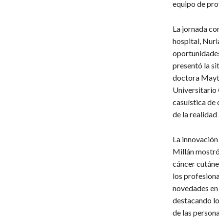
equipo de pro
La jornada co
hospital, Nuri
oportunidades 
presentó la si
doctora Mayte
Universitario 
casuística de
de la realidad 
La innovación
Millán mostró 
cáncer cutáne
los profesiona
novedades en 
destacando lo
de las person