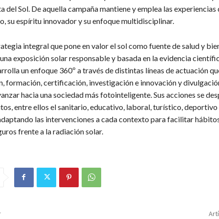
ta del Sol. De aquella campaña mantiene y emplea las experiencias
, su espíritu innovador y su enfoque multidisciplinar.
ategia integral que pone en valor el sol como fuente de salud y bie
a exposición solar responsable y basada en la evidencia científic
rolla un enfoque 360º a través de distintas líneas de actuación qu
n, formación, certificación, investigación e innovación y divulgación
vanzar hacia una sociedad más fotointeligente. Sus acciones se des
os, entre ellos el sanitario, educativo, laboral, turístico, deportivo
adaptando las intervenciones a cada contexto para facilitar hábito
uros frente a la radiación solar.
r
Art