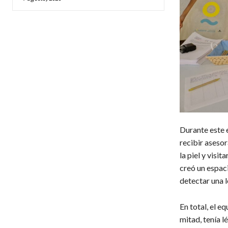
Durante este 
recibir aseso
la piel y visi
creó un espac
detectar una 
En total, el e
mitad, tenía l