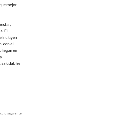
 que mejor
nestar,
a. El
e incluyen
, con el
pliegan en
 y
s saludables
ículo siguiente