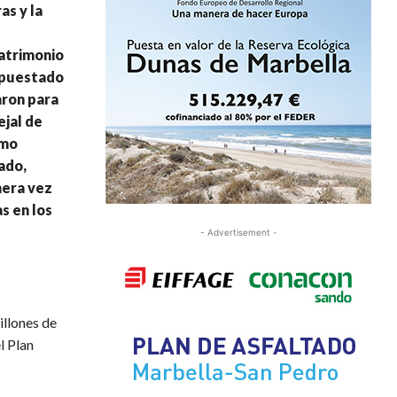
as y la
Patrimonio
supuestado
aron para
ejal de
imo
ado,
mera vez
s en los
- Advertisement -
illones de
l Plan