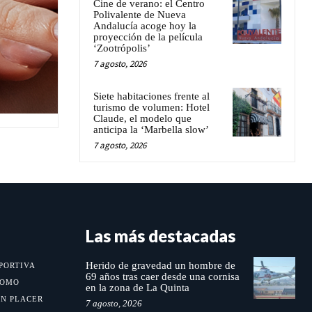
Cine de verano: el Centro
Polivalente de Nueva
Andalucía acoge hoy la
proyección de la película
‘Zootrópolis’
7 agosto, 2026
Siete habitaciones frente al
turismo de volumen: Hotel
Claude, el modelo que
anticipa la ‘Marbella slow’
7 agosto, 2026
Las más destacadas
Herido de gravedad un hombre de
PORTIVA
69 años tras caer desde una cornisa
MOMO
en la zona de La Quinta
UN PLACER
7 agosto, 2026