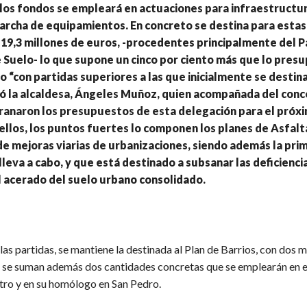
 los fondos se empleará en actuaciones para infraestructur
archa de equipamientos. En concreto se destina para estas
19,3 millones de euros, -procedentes principalmente del 
 Suelo- lo que supone un cinco por ciento más que lo pre
o “con partidas superiores a las que inicialmente se destin
có la alcaldesa, Ángeles Muñoz, quien acompañada del conc
ranaron los presupuestos de esta delegación para el próx
n ellos, los puntos fuertes lo componen los planes de Asfalt
 de mejoras viarias de urbanizaciones, siendo además la pri
lleva a cabo, y que está destinado a subsanar las deficiencia
el acerado del suelo urbano consolidado.
s partidas, se mantiene la destinada al Plan de Barrios, con dos m
ue se suman además dos cantidades concretas que se emplearán en e
ro y en su homólogo en San Pedro.