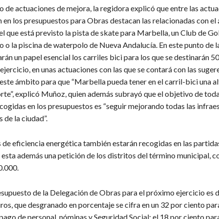
o de actuaciones de mejora, la regidora explicó que entre las actu
 en los presupuestos para Obras destacan las relacionadas con el
el que está previsto la pista de skate para Marbella, un Club de Go
o o la piscina de waterpolo de Nueva Andalucía. En este punto de l
rán un papel esencial los carriles bici para los que se destinarán 
ejercicio, en unas actuaciones con las que se contará con las suger
este ámbito para que “Marbella pueda tener en el carril-bici una a
orte”, explicó Muñoz, quien además subrayó que el objetivo de tod
cogidas en los presupuestos es “seguir mejorando todas las infrae
 de la ciudad”.
 de eficiencia energética también estarán recogidas en las partida
esta además una petición de los distritos del término municipal, c
0.000.
resupuesto de la Delegación de Obras para el próximo ejercicio es 
ros, que desgranado en porcentaje se cifra en un 32 por ciento par
l pago de personal, nóminas y Seguridad Social; el 18 por ciento par