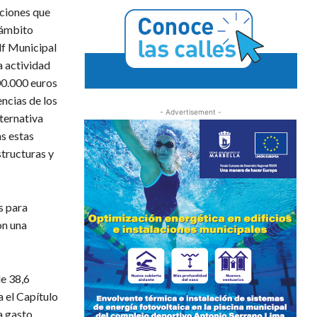
aciones que
 ámbito
lf Municipal
a actividad
500.000 euros
encias de los
- Advertisement -
lternativa
as estas
structuras y
s para
on una
de 38,6
a el Capítulo
a gasto