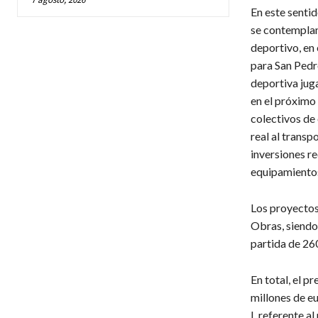
En este sentid
se contemplan
deportivo, en 
para San Pedr
deportiva juga
en el próximo 
colectivos de 
real al transp
inversiones re
equipamientos
Los proyectos
Obras, siendo 
partida de 26
En total, el p
millones de eu
I, referente a