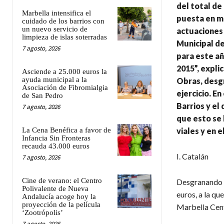
del total de
Marbella intensifica el
puesta en m
cuidado de los barrios con
un nuevo servicio de
actuaciones 
limpieza de islas soterradas
Municipal de
7 agosto, 2026
para este añ
2015”, expli
Asciende a 25.000 euros la
ayuda municipal a la
Obras, desg
Asociación de Fibromialgia
ejercicio. E
de San Pedro
Barrios y el
7 agosto, 2026
que esto se 
La Cena Benéfica a favor de
viales y en 
Infancia Sin Fronteras
recauda 43.000 euros
I. Catalán
7 agosto, 2026
Cine de verano: el Centro
Desgranando la
Polivalente de Nueva
euros, a la q
Andalucía acoge hoy la
proyección de la película
Marbella Cent
‘Zootrópolis’
7 agosto, 2026