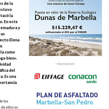
s de la
 estuvo
tacó la
o. En este
tremadura y
tas
ecto Elena
ón
lla como
ge bien».
ividad
- Advertisement -
áfica del
a. Es una
portancia
e los
de ellos es