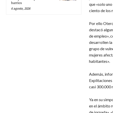
barrios
que «solo uno 
6 agosto, 2026
ciento de los
Por ello Otero
destacó algun
de empleo», c
desarrollen la 
grupo de vulne
mujeres afect
habitantes».
Además, infor
Explitaciones 
casi 300.000 
Ya en su simpo
en el ámbito r
de jornada», «l