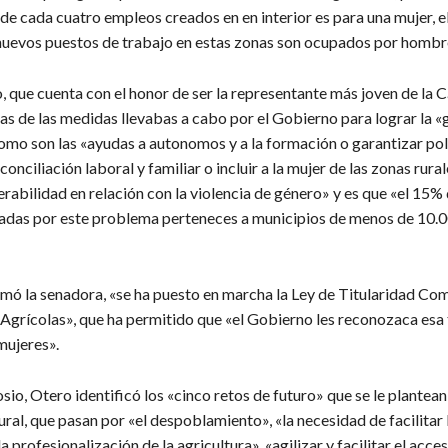
de cada cuatro empleos creados en en interior es para una mujer, 
 nuevos puestos de trabajo en estas zonas son ocupados por hombr
, que cuenta con el honor de ser la representante más joven de la 
as de las medidas llevabas a cabo por el Gobierno para lograr la 
omo son las «ayudas a autonomos y a la formación o garantizar pol
conciliación laboral y familiar o incluir a la mujer de las zonas rura
rabilidad en relación con la violencia de género» y es que «el 15% 
adas por este problema perteneces a municipios de menos de 10.
mó la senadora, «se ha puesto en marcha la Ley de Titularidad Co
Agrícolas», que ha permitido que «el Gobierno les reconozaca esa 
mujeres».
sio, Otero identificó los «cinco retos de futuro» que se le plantean
ural, que pasan por «el despoblamiento», «la necesidad de facilitar
a profesionalización de la agricultura», «agilizar y facilitar el acce