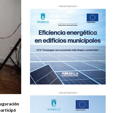
- Advertisement -
- Advertisement -
auguración
articipó