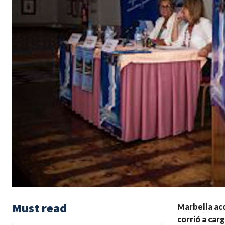
Must read
Marbella aco
corrió a car