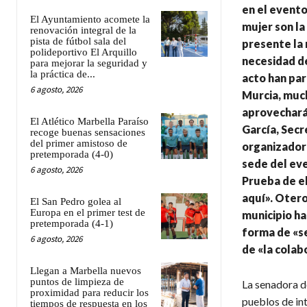
en el evento
El Ayuntamiento acomete la
mujer son la
renovación integral de la
pista de fútbol sala del
presente la 
polideportivo El Arquillo
necesidad de
para mejorar la seguridad y
la práctica de...
acto han par
6 agosto, 2026
Murcia, much
aprovechará
El Atlético Marbella Paraíso
García, Secr
recoge buenas sensaciones
del primer amistoso de
organizador
pretemporada (4-0)
sede del eve
6 agosto, 2026
Prueba de el
aquí». Otero
El San Pedro golea al
Europa en el primer test de
municipio ha
pretemporada (4-1)
forma de «se
6 agosto, 2026
de «la colab
Llegan a Marbella nuevos
puntos de limpieza de
La senadora d
proximidad para reducir los
pueblos de in
tiempos de respuesta en los