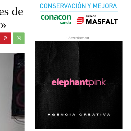
es de
r»
- Advertisement -