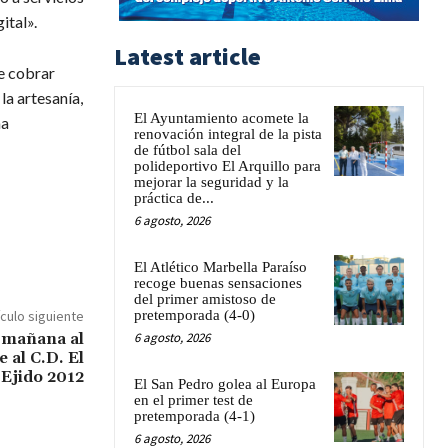
ital».
Latest article
e cobrar
la artesanía,
El Ayuntamiento acomete la
na
renovación integral de la pista
de fútbol sala del
polideportivo El Arquillo para
mejorar la seguridad y la
práctica de...
6 agosto, 2026
El Atlético Marbella Paraíso
recoge buenas sensaciones
del primer amistoso de
ículo siguiente
pretemporada (4-0)
 mañana al
6 agosto, 2026
 al C.D. El
Ejido 2012
El San Pedro golea al Europa
en el primer test de
pretemporada (4-1)
6 agosto, 2026