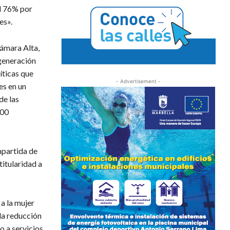
el 76% por
es».
Cámara Alta,
«generación
íticas que
- Advertisement -
les en un
de las
000
mpartida de
titularidad a
 a la mujer
 la reducción
so a servicios