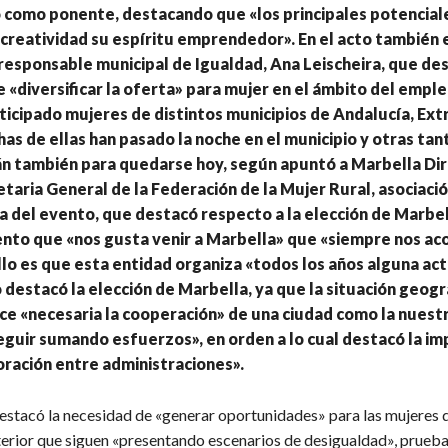
 como ponente, destacando que «los principales potenciale
 creatividad su espíritu emprendedor». En el acto también
responsable municipal de Igualdad, Ana Leischeira, que des
 «diversificar la oferta» para mujer en el ámbito del emple
ticipado mujeres de distintos municipios de Andalucía, Ex
as de ellas han pasado la noche en el municipio y otras tan
n también para quedarse hoy, según apuntó a Marbella Dir
etaria General de la Federación de la Mujer Rural, asociaci
a del evento, que destacó respecto a la elección de Marbe
nto que «nos gusta venir a Marbella» que «siempre nos aco
lo es que esta entidad organiza «todos los años alguna act
 destacó la elección de Marbella, ya que la situación geogr
ce «necesaria la cooperación» de una ciudad como la nuestr
guir sumando esfuerzos», en orden a lo cual destacó la im
oración entre administraciones».
estacó la necesidad de «generar oportunidades» para las mujeres d
terior que siguen «presentando escenarios de desigualdad», prueba 