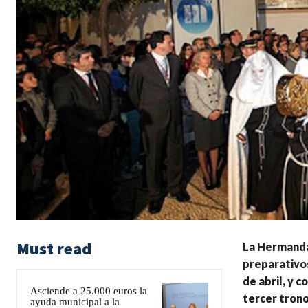
Must read
La Hermanda
preparativos
de abril, y 
Asciende a 25.000 euros la
tercer tron
ayuda municipal a la