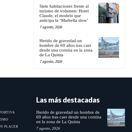
Siete habitaciones frente al
turismo de volumen: Hotel
Claude, el modelo que
anticipa la ‘Marbella slow’
7 agosto, 2026
Herido de gravedad un
hombre de 69 años tras caer
desde una cornisa en la zona
de La Quinta
7 agosto, 2026
Las más destacadas
Herido de gravedad un hombre de
PORTIVA
69 años tras caer desde una cornisa
MOMO
en la zona de La Quinta
UN PLACER
7 agosto, 2026