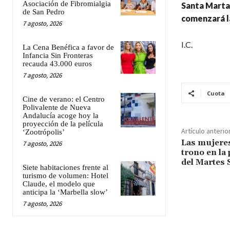
Asociación de Fibromialgia
Santa Marta,
de San Pedro
comenzará la
7 agosto, 2026
I.C.
La Cena Benéfica a favor de
Infancia Sin Fronteras
recauda 43.000 euros
7 agosto, 2026
Cuota
Cine de verano: el Centro
Polivalente de Nueva
Andalucía acoge hoy la
proyección de la película
Artículo anterio
‘Zootrópolis’
Las mujeres
7 agosto, 2026
trono en la
del Martes 
Siete habitaciones frente al
turismo de volumen: Hotel
Claude, el modelo que
anticipa la ‘Marbella slow’
7 agosto, 2026