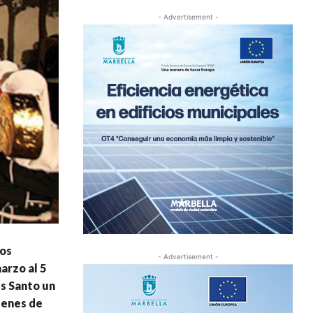
- Advertisement -
los
- Advertisement -
arzo al 5
es Santo un
genes de