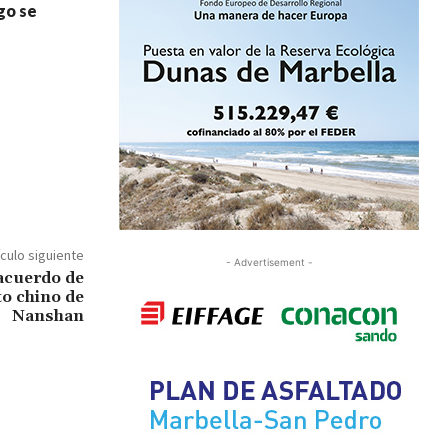
go se
ículo siguiente
- Advertisement -
 acuerdo de
to chino de
Nanshan