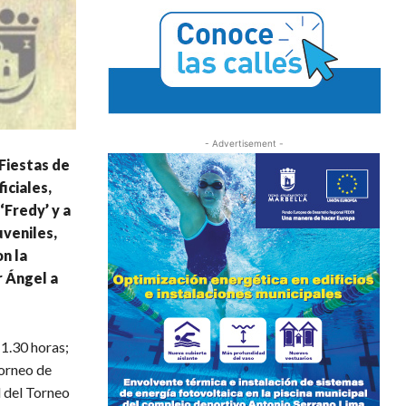
- Advertisement -
 Fiestas de
iciales,
‘Fredy’ y a
uveniles,
on la
r Ángel a
11.30 horas;
Torneo de
al del Torneo