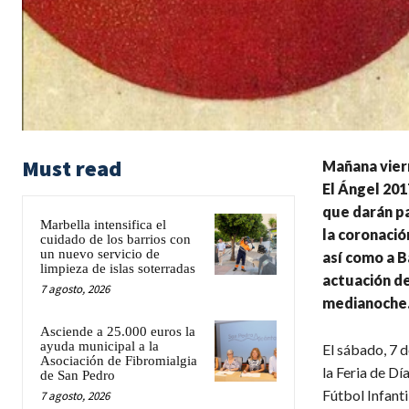
Must read
Mañana viern
El Ángel 201
que darán pa
Marbella intensifica el
la coronació
cuidado de los barrios con
un nuevo servicio de
así como a B
limpieza de islas soterradas
actuación de
7 agosto, 2026
medianoche
Asciende a 25.000 euros la
ayuda municipal a la
El sábado, 7 d
Asociación de Fibromialgia
la Feria de Dí
de San Pedro
Fútbol Infantil
7 agosto, 2026