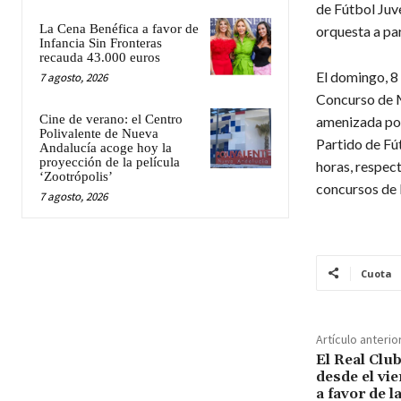
de Fútbol Juve
La Cena Benéfica a favor de
orquesta a par
Infancia Sin Fronteras
recauda 43.000 euros
El domingo, 8 
7 agosto, 2026
Concurso de M
Cine de verano: el Centro
amenizada por
Polivalente de Nueva
Partido de Fú
Andalucía acoge hoy la
proyección de la película
horas, respect
‘Zootrópolis’
concursos de l
7 agosto, 2026
Cuota
Artículo anterio
El Real Clu
desde el vie
a favor de l