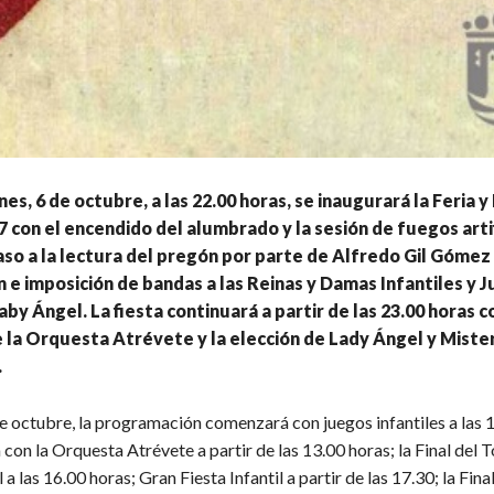
es, 6 de octubre, a las 22.00 horas, se inaugurará la Feria y
7 con el encendido del alumbrado y la sesión de fuegos artif
so a la lectura del pregón por parte de Alfredo Gil Gómez 
n e imposición de bandas a las Reinas y Damas Infantiles y J
aby Ángel. La fiesta continuará a partir de las 23.00 horas c
 la Orquesta Atrévete y la elección de Lady Ángel y Miste
.
e octubre, la programación comenzará con juegos infantiles a las 
a con la Orquesta Atrévete a partir de las 13.00 horas; la Final del 
 a las 16.00 horas; Gran Fiesta Infantil a partir de las 17.30; la Fin