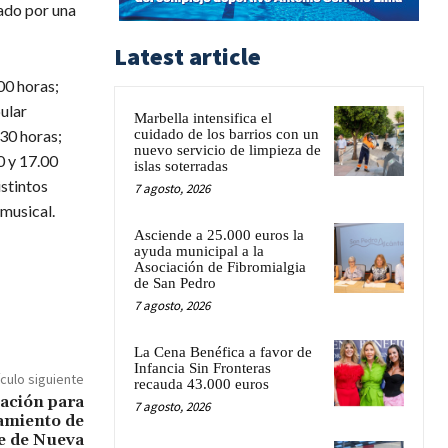
zado por una
Latest article
00 horas;
ular
Marbella intensifica el
30 horas;
cuidado de los barrios con un
nuevo servicio de limpieza de
0 y 17.00
islas soterradas
istintos
7 agosto, 2026
 musical.
Asciende a 25.000 euros la
ayuda municipal a la
Asociación de Fibromialgia
de San Pedro
7 agosto, 2026
La Cena Benéfica a favor de
Infancia Sin Fronteras
ículo siguiente
recauda 43.000 euros
gación para
7 agosto, 2026
amiento de
e de Nueva