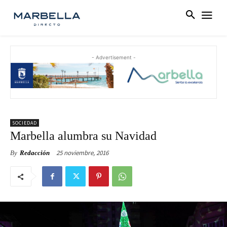
- Advertisement -
SOCIEDAD
Marbella alumbra su Navidad
25 noviembre, 2016
By
Redacción