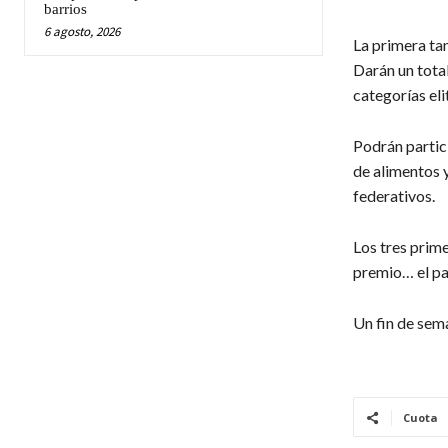
barrios
6 agosto, 2026
La primera tan
Darán un total
categorías eli
Podrán partici
de alimentos 
federativos.
Los tres prim
premio… el pa
Un fin de sema
Cuota