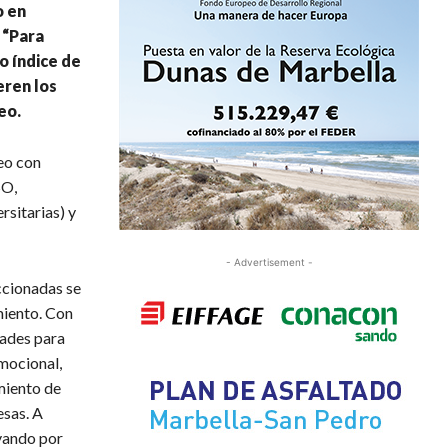
o en
 “Para
o índice de
eren los
eo.
eo con
SO,
rsitarias) y
- Advertisement -
eccionadas se
miento. Con
dades para
mocional,
miento de
esas. A
ovando por