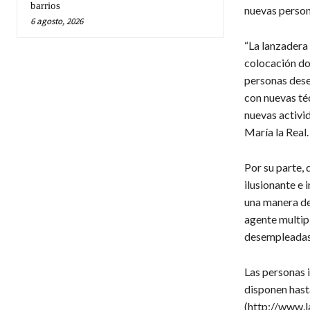
barrios
nuevas person
6 agosto, 2026
“La lanzadera 
colocación do
personas dese
con nuevas téc
nuevas activid
María la Real.
Por su parte,
ilusionante e
una manera de
agente multip
desempleadas 
Las personas i
disponen hasta
(http://www.l