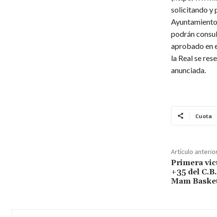
solicitando y
Ayuntamiento d
podrán consul
aprobado en e
la Real se res
anunciada.
Cuota
Artículo anterio
Primera vic
+35 del C.B.
Mam Basket