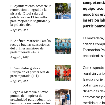
competencia
El Ayuntamiento acomete la
equipo, acor
renovación integral de la
pista de fútbol sala del
nosotros era
polideportivo El Arquillo
inserción la
para mejorar la seguridad y
la práctica de...
participante
6 agosto, 2026
La lanzadera, 
El Atlético Marbella Paraíso
edades compre
recoge buenas sensaciones
del primer amistoso de
Formación Prof
pretemporada (4-0)
procedentes de
6 agosto, 2026
Con respecto a
El San Pedro golea al
Europa en el primer test de
reunirán vari
pretemporada (4-1)
la guía y orie
6 agosto, 2026
optimizar su 
dinámicas de 
Llegan a Marbella nuevos
puntos de limpieza de
entrevistas p
proximidad para reducir los
medida que lo
tiempos de respuesta en los