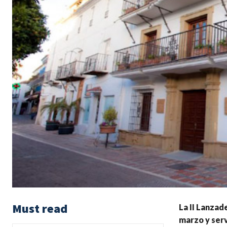
Must read
La II Lanza
marzo y ser