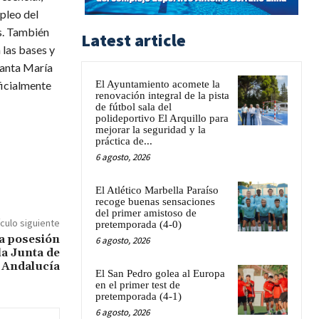
pleo del
as. También
Latest article
 las bases y
Santa María
ficialmente
El Ayuntamiento acomete la
renovación integral de la pista
de fútbol sala del
polideportivo El Arquillo para
mejorar la seguridad y la
práctica de...
6 agosto, 2026
El Atlético Marbella Paraíso
recoge buenas sensaciones
del primer amistoso de
ículo siguiente
pretemporada (4-0)
 posesión
6 agosto, 2026
la Junta de
Andalucía
El San Pedro golea al Europa
en el primer test de
pretemporada (4-1)
6 agosto, 2026