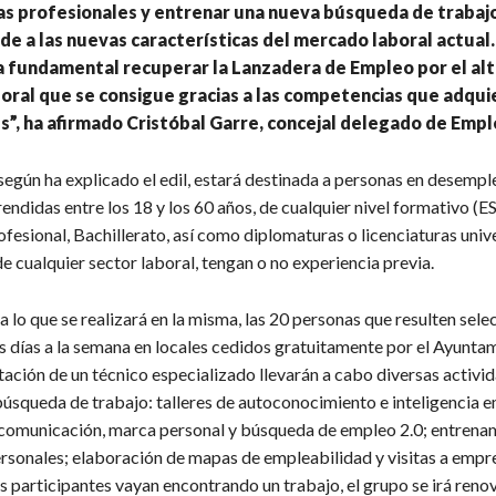
s profesionales y entrenar una nueva búsqueda de trabaj
de a las nuevas características del mercado laboral actual.
 fundamental recuperar la Lanzadera de Empleo por el alt
boral que se consigue gracias a las competencias que adqui
s”, ha afirmado Cristóbal Garre, concejal delegado de Empl
según ha explicado el edil, estará destinada a personas en desempl
ndidas entre los 18 y los 60 años, de cualquier nivel formativo (E
esional, Bachillerato, así como diplomaturas o licenciaturas unive
 cualquier sector laboral, tengan o no experiencia previa.
 lo que se realizará en la misma, las 20 personas que resulten sel
os días a la semana en locales cedidos gratuitamente por el Ayunta
ntación de un técnico especializado llevarán a cabo diversas activi
búsqueda de trabajo: talleres de autoconocimiento e inteligencia e
comunicación, marca personal y búsqueda de empleo 2.0; entrena
ersonales; elaboración de mapas de empleabilidad y visitas a empr
s participantes vayan encontrando un trabajo, el grupo se irá ren