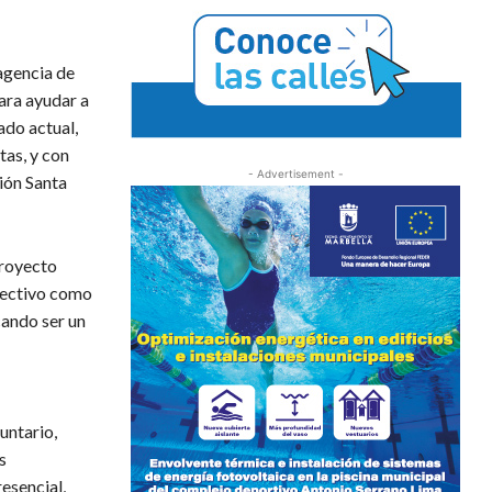
agencia de
ara ayudar a
ado actual,
tas, y con
- Advertisement -
ión Santa
proyecto
olectivo como
cando ser un
untario,
s
esencial,