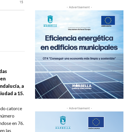
- Advertisement -
adas
 en
ndalucía, a
iudad a 15.
ado catorce
- Advertisement -
l número
ndose en 76.
en las