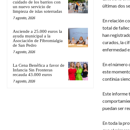
cuidado de los barrios con
últimas dos s
un nuevo servicio de
limpieza de islas soterradas
7 agosto, 2026
En relación co
total de falle
Asciende a 25.000 euros la
han registrado
ayuda municipal a la
Asociación de Fibromialgia
curados, la c
de San Pedro
enfermedad es
7 agosto, 2026
En el número 
La Cena Benéfica a favor de
Infancia Sin Fronteras
este momento 
recauda 43.000 euros
continúa sien
7 agosto, 2026
Este informe 
comportamient
puedan ser reu
En toda la pr