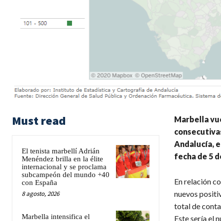
Must read
Marbella vue
consecutivas
Andalucía, e
El tenista marbellí Adrián
fecha de 5 d
Menéndez brilla en la élite
internacional y se proclama
subcampeón del mundo +40
En relación co
con España
nuevos positi
8 agosto, 2026
total de cont
Marbella intensifica el
Este sería el 