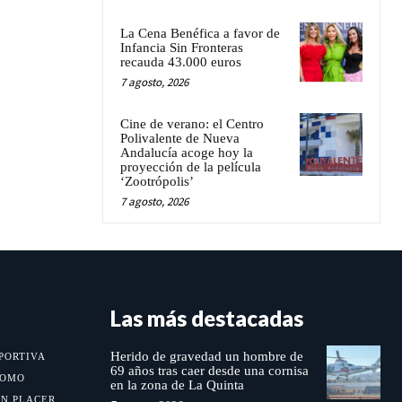
La Cena Benéfica a favor de
Infancia Sin Fronteras
recauda 43.000 euros
7 agosto, 2026
Cine de verano: el Centro
Polivalente de Nueva
Andalucía acoge hoy la
proyección de la película
‘Zootrópolis’
7 agosto, 2026
Las más destacadas
Herido de gravedad un hombre de
PORTIVA
69 años tras caer desde una cornisa
MOMO
en la zona de La Quinta
UN PLACER