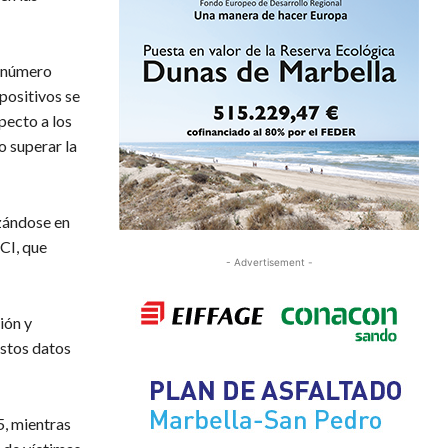
l número
 positivos se
specto a los
o superar la
zándose en
CI, que
- Advertisement -
ión y
stos datos
5, mientras