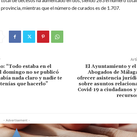
 total de decesos ha aumentado en dos, siendo 263 el número total
 provincia, mientras que el número de curados es de 1.707.
r
Art
o: “Todo estaba en el
El Ayuntamiento y el
 el domingo no se publicó
Abogados de Málag
abía nada claro y nadie te
ofrecer asistencia jurídi
tenías que hacerlo”
sobre asuntos relacion
Covid-19 a ciudadanos y
recurso
- Advertisement -