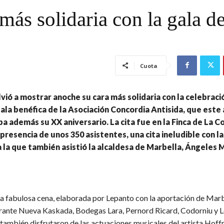
más solidaria con la gala d
Cuota
vió a mostrar anoche su cara más solidaria con la celebració
gala benéfica de la Asociación Concordia Antisida, que este 
además su XX aniversario. La cita fue en la Finca de La C
 presencia de unos 350 asistentes, una cita ineludible con la
a la que también asistió la alcaldesa de Marbella, Ángeles 
 fabulosa cena, elaborada por Lepanto con la aportación de Marb
rante Nueva Kaskada, Bodegas Lara, Pernord Ricard, Codorniu y L
 también disfrutaron de las actuaciones musicales del artista Hoff