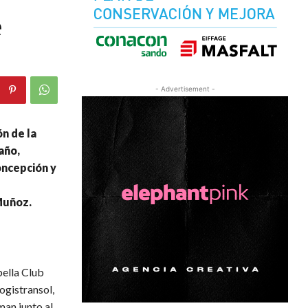
e
- Advertisement -
n de la
año,
oncepción y
Muñoz.
ella Club
ogistransol,
man junto al