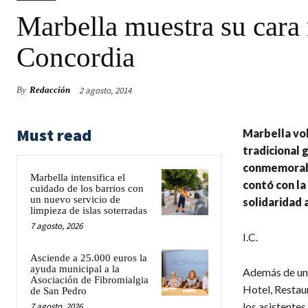
Marbella muestra su cara 
Concordia
2 agosto, 2014
By
Redacción
Must read
Marbella vol
tradicional 
conmemoraba 
Marbella intensifica el
contó con la
cuidado de los barrios con
un nuevo servicio de
solidaridad 
limpieza de islas soterradas
7 agosto, 2026
I.C.
Asciende a 25.000 euros la
ayuda municipal a la
Además de una
Asociación de Fibromialgia
Hotel, Restau
de San Pedro
los asistentes
7 agosto, 2026