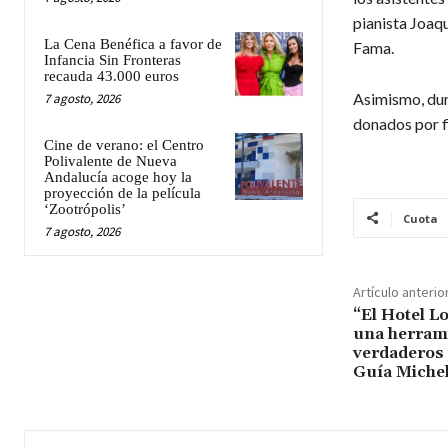
pianista Joaq
La Cena Benéfica a favor de
Fama.
Infancia Sin Fronteras
recauda 43.000 euros
Asimismo, dura
7 agosto, 2026
donados por f
Cine de verano: el Centro
Polivalente de Nueva
Andalucía acoge hoy la
proyección de la película
‘Zootrópolis’
Cuota
7 agosto, 2026
Artículo anterio
“El Hotel L
una herrami
verdaderos 
Guía Michel