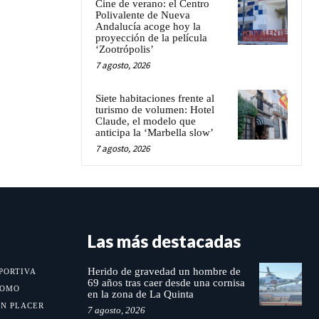
Cine de verano: el Centro
Polivalente de Nueva
Andalucía acoge hoy la
proyección de la película
‘Zootrópolis’
7 agosto, 2026
Siete habitaciones frente al
turismo de volumen: Hotel
Claude, el modelo que
anticipa la ‘Marbella slow’
7 agosto, 2026
Las más destacadas
Herido de gravedad un hombre de
PORTIVA
69 años tras caer desde una cornisa
MOMO
en la zona de La Quinta
UN PLACER
7 agosto, 2026