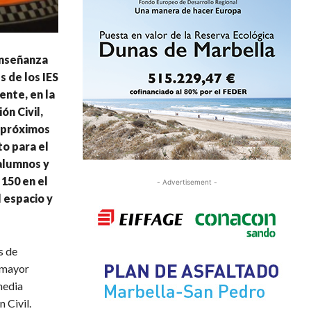
Enseñanza
 de los IES
ente, en la
ón Civil,
s próximos
to para el
 alumnos y
 150 en el
- Advertisement -
 espacio y
s de
a mayor
media
 Civil.