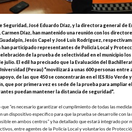
de Seguridad, José Eduardo Díaz, y la directora general de 
 Carmen Díaz, han mantenido una reunión con los directores
Guadalpín, Jesús Capel y José Luis Rodríguez, respectivam
han participado representantes de Policía Local y Protecci
 celebración de la prueba de selectividad en el municipio lo
 de julio. El edil ha precisado que la Evaluación del Bachillera
Universidad (Pevau) “movilizará a unas 600 personas entre
apoyo, de las que 450 se concentrarán en el IES Río Verde y
n, que por primera vez es sede de la prueba para ampliar el
rantes puedan mantener la distancia de seguridad”.
que “es necesario garantizar el cumplimiento de todas las medida
 un dispositivo específico para que la prueba se desarrolle con l
sible en ambos centros” y ha detallado que estará integrado por 
tivos, entre agentes de la Policía Local y voluntarios de Protección