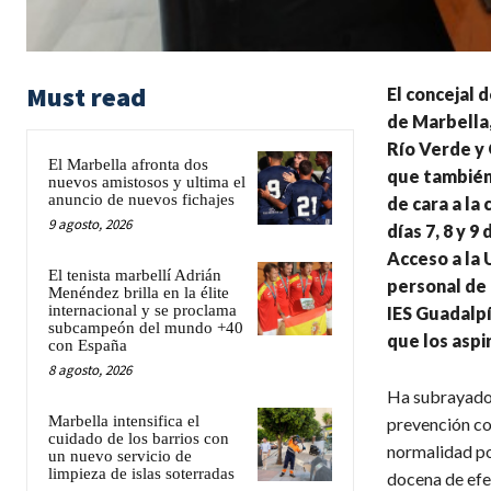
Must read
El concejal 
de Marbella,
Río Verde y 
El Marbella afronta dos
que también 
nuevos amistosos y ultima el
anuncio de nuevos fichajes
de cara a la
9 agosto, 2026
días 7, 8 y 9
Acceso a la 
El tenista marbellí Adrián
personal de 
Menéndez brilla en la élite
internacional y se proclama
IES Guadalpí
subcampeón del mundo +40
que los aspi
con España
8 agosto, 2026
Ha subrayado 
Marbella intensifica el
prevención con
cuidado de los barrios con
normalidad po
un nuevo servicio de
limpieza de islas soterradas
docena de efec