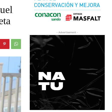
uel
eta
- Advertisement -