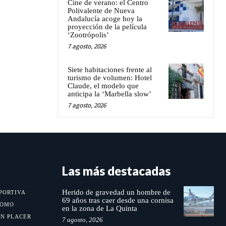
Cine de verano: el Centro
Polivalente de Nueva
Andalucía acoge hoy la
proyección de la película
‘Zootrópolis’
7 agosto, 2026
Siete habitaciones frente al
turismo de volumen: Hotel
Claude, el modelo que
anticipa la ‘Marbella slow’
7 agosto, 2026
Las más destacadas
Herido de gravedad un hombre de
PORTIVA
69 años tras caer desde una cornisa
MOMO
en la zona de La Quinta
UN PLACER
7 agosto, 2026