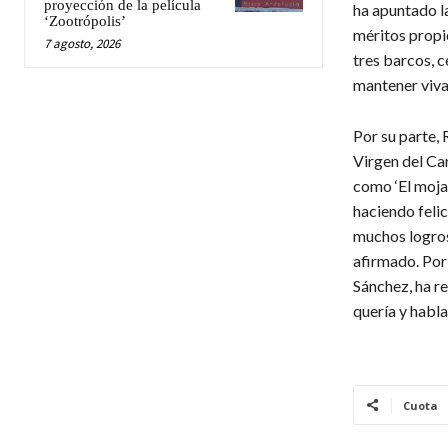
proyección de la película
ha apuntado l
‘Zootrópolis’
méritos propio
7 agosto, 2026
tres barcos, 
mantener viva
Por su parte,
Virgen del Ca
como ‘El mojao
haciendo felic
muchos logros
afirmado. Por 
Sánchez, ha re
quería y habla
Cuota