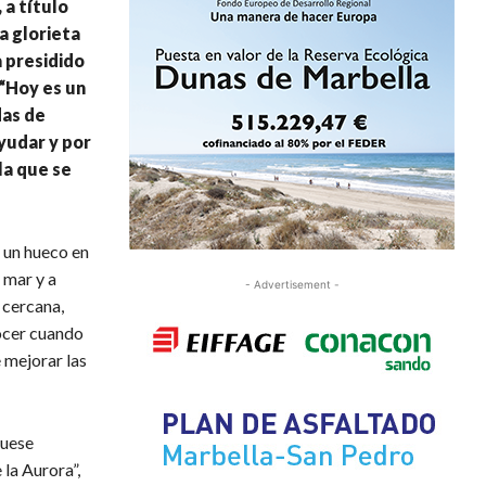
a título
a glorieta
a presidido
 “Hoy es un
das de
yudar y por
la que se
 un hueco en
 mar y a
- Advertisement -
 cercana,
ocer cuando
 mejorar las
fuese
la Aurora”,