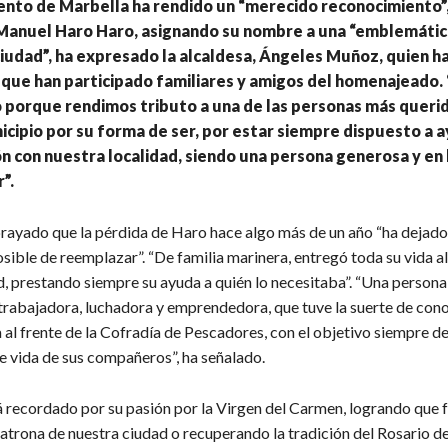
nto de Marbella ha rendido un “merecido reconocimiento”, 
Manuel Haro Haro, asignando su nombre a una “emblemátic
iudad”, ha expresado la alcaldesa, Ángeles Muñoz, quien h
l que han participado familiares y amigos del homenajeado.
 porque rendimos tributo a una de las personas más queri
cipio por su forma de ser, por estar siempre dispuesto a a
ón con nuestra localidad, siendo una persona generosa y en 
”.
ayado que la pérdida de Haro hace algo más de un año “ha dejado
sible de reemplazar”. “De familia marinera, entregó toda su vida al
d, prestando siempre su ayuda a quién lo necesitaba”. “Una persona
trabajadora, luchadora y emprendedora, que tuve la suerte de con
al frente de la Cofradía de Pescadores, con el objetivo siempre de
e vida de sus compañeros”, ha señalado.
 recordado por su pasión por la Virgen del Carmen, logrando que 
trona de nuestra ciudad o recuperando la tradición del Rosario de 