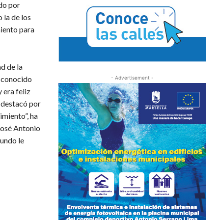
do por
 la de los
iento para
d de la
, conocido
- Advertisement -
 era feliz
y destacó por
imiento”, ha
 José Antonio
mundo le