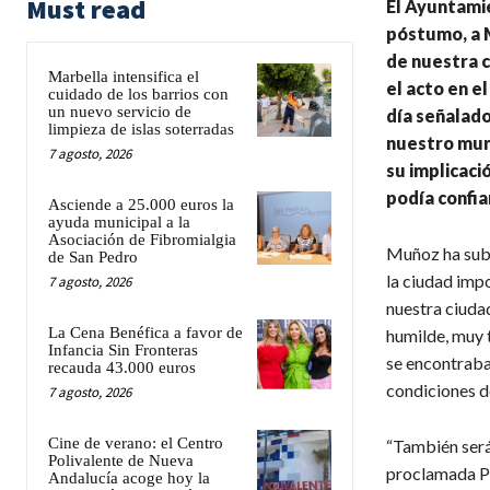
Must read
El Ayuntamie
póstumo, a 
de nuestra c
Marbella intensifica el
el acto en e
cuidado de los barrios con
un nuevo servicio de
día señalado
limpieza de islas soterradas
nuestro muni
7 agosto, 2026
su implicaci
podía confiar
Asciende a 25.000 euros la
ayuda municipal a la
Asociación de Fibromialgia
Muñoz ha subr
de San Pedro
la ciudad impo
7 agosto, 2026
nuestra ciuda
La Cena Benéfica a favor de
humilde, muy 
Infancia Sin Fronteras
se encontraba 
recauda 43.000 euros
condiciones d
7 agosto, 2026
Cine de verano: el Centro
“También será
Polivalente de Nueva
proclamada Pa
Andalucía acoge hoy la