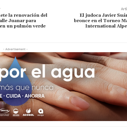
r
Art
te la renovación del
El judoca Javier Suár
alle Juanar para
bronce en el Torneo M
 en un pulmón verde
International Alp
- Advertisement -