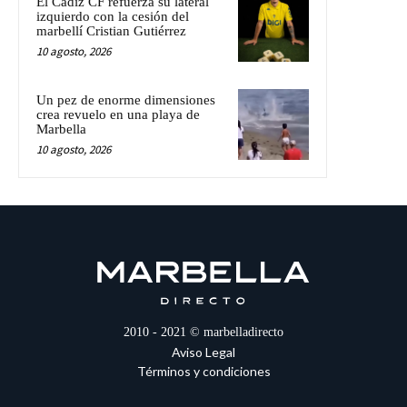
El Cádiz CF refuerza su lateral
izquierdo con la cesión del
marbellí Cristian Gutiérrez
10 agosto, 2026
Un pez de enorme dimensiones
crea revuelo en una playa de
Marbella
10 agosto, 2026
2010 - 2021 © marbelladirecto
Aviso Legal
Términos y condiciones