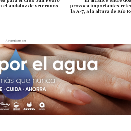
es para el Club San Pedro
El alcance entre do
n el andaluz de veteranos
provoca importantes rete
la A-7, a la altura de Río 
- Advertisement -