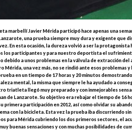
leta marbellí Javier Mérida participó hace apenas una sema
Lanzarote, una prueba siempre muy dura y exigente que d
vez. En esta ocasión, la dureza volvió a ser la protagonista
os los participantes y para nuestro deportista el sufrimien
o debido a unos problemas en la válvula de extracción del a
ro Mérida, una vez más, no se rindió ante esos problemas y
 prueba en un tiempo de 17 horas y 20 minutos demostrando
aleza mental, la misma que siempre le ha ayudado a conseg
ro triatleta llegó muy preparado y con inmejorables sensa
an de Lanzarote. Su objetivo era rebajar el tiempo de 16 ho
u primera participación en 2012, así como olvidar su aband
ema con la bicicleta. Esta vez la prueba iba discurriendo sin
s para Mérida cubriendo los dos primeros sectores, el acu
n muy buenas sensaciones y con muchas posibilidades de cum