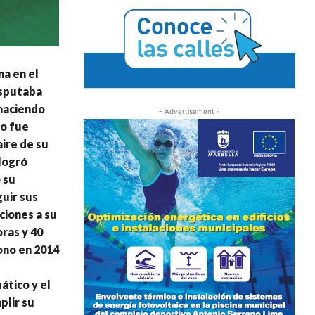
na en el
isputaba
 haciendo
- Advertisement -
to fue
ire de su
 logró
 su
uir sus
ciones a su
ras y 40
ono en 2014
ático y el
plir su