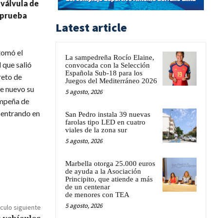
 válvula de
 prueba
Latest article
tomó el
La sampedreña Rocío Elaine,
 que salió
convocada con la Selección
Española Sub-18 para los
reto de
Juegos del Mediterráneo 2026
de nuevo su
5 agosto, 2026
empeña de
 entrando en
San Pedro instala 39 nuevas
farolas tipo LED en cuatro
viales de la zona sur
5 agosto, 2026
Marbella otorga 25.000 euros
de ayuda a la Asociación
Principito, que atiende a más
de un centenar
de menores con TEA
5 agosto, 2026
ículo siguiente