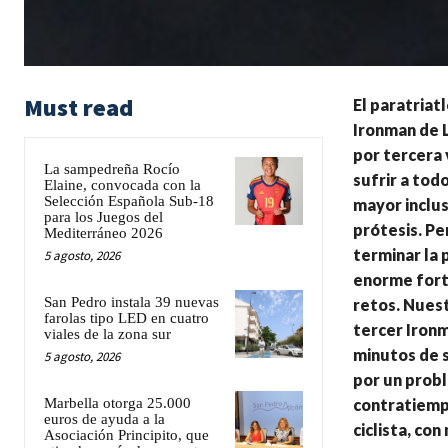
Must read
El paratriat
Ironman de 
por tercera 
La sampedreña Rocío
sufrir a tod
Elaine, convocada con la
Selección Española Sub-18
mayor inclus
para los Juegos del
prótesis. Pe
Mediterráneo 2026
terminar la
5 agosto, 2026
enorme fort
San Pedro instala 39 nuevas
retos. Nuest
farolas tipo LED en cuatro
tercer Ironm
viales de la zona sur
minutos de s
5 agosto, 2026
por un probl
Marbella otorga 25.000
contratiempo
euros de ayuda a la
ciclista, co
Asociación Principito, que