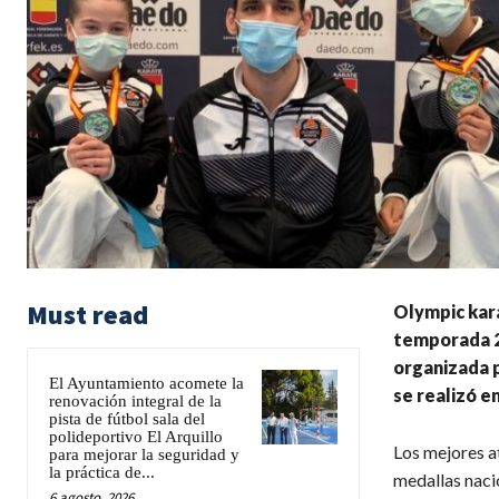
Must read
Olympic kara
temporada 20
organizada p
El Ayuntamiento acomete la
se realizó e
renovación integral de la
pista de fútbol sala del
polideportivo El Arquillo
Los mejores at
para mejorar la seguridad y
la práctica de...
medallas naci
6 agosto, 2026