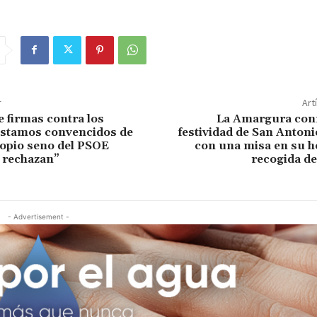
r
Art
e firmas contra los
La Amargura con
Estamos convencidos de
festividad de San Anton
ropio seno del PSOE
con una misa en su h
 rechazan”
recogida de
- Advertisement -