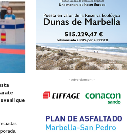
- Advertisement -
esta
karate
Juvenil que
preciadas
mporada.