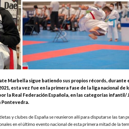
te Marbella sigue batiendo sus propios récords, durante 
21, esta vez fue en la primera fase de la liga nacional de 
or la Real Federación Española, en las categorías infantil/ 
n Pontevedra.
letas y clubes de España se reunieron allí para disputarse las tan 
onales en el último evento nacional de esta primera mitad de la te