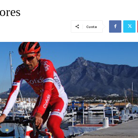
ores
Cuota