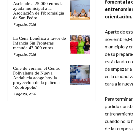
fomenta la c
Asciende a 25.000 euros la
ayuda municipal a la
entrenamien
Asociación de Fibromialgia
orientación.
de San Pedro
7 agosto, 2026
Aparte de esta
La Cena Benéfica a favor de
noviembre,Ma
Infancia Sin Fronteras
municipio y e
recauda 43.000 euros
de su prepara
7 agosto, 2026
está dando co
Cine de verano: el Centro
de empezar a 
Polivalente de Nueva
en la ciudad v
Andalucía acoge hoy la
proyección de la película
cara a la nue
‘Zootrópolis’
7 agosto, 2026
Para terminar,
podido consta
entrenamiento
cuando no lo h
de la tempora