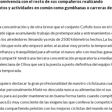
onvivencia con el resto de sus compañeros realizando
tos y actividades en común como gymkhanas o carreras de
 concentración y de otra breve que el conjunto Cofidis tuvo en el
té sigue acumulando trabajo de pretemporada y entrenamientos 
n los alrededores llevando ya más de 2500 kilómetros hechos.La 
ción,que este año empezó antes al acabar muy pronto la temporada
nfianza y tranquilidad para afrontar el nuevo año con muchas gana
compartir tendrá una tercera concentración preparatoria a media
alenciana de Oliva que será la puesta a punto definitiva del equipo 
va temporada.
quiero destacar la gran profesionalidad de nuestro ciclista,una cu
tar personalmente.Maté no descuida nunca su alimentación ni sus
s para así poder mantenerse en buena forma tanto cuando compi
ace.Es muy consciente de las exigencias que conlleva la competició
da compartiendo pelotón con los mejores ciclistas del mundo en l