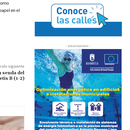
 como
papel en el
- Advertisement -
ículo siguiente
a senda del
tis B (1-2)