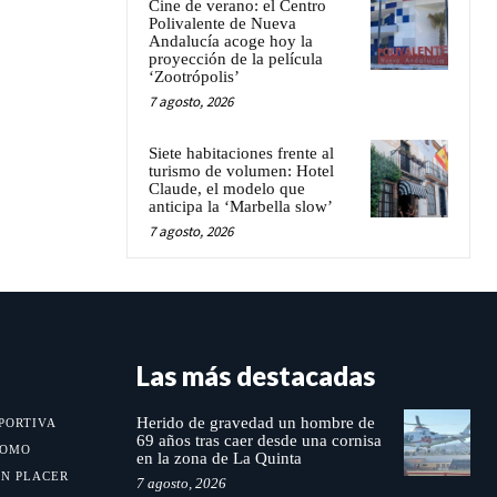
Cine de verano: el Centro
Polivalente de Nueva
Andalucía acoge hoy la
proyección de la película
‘Zootrópolis’
7 agosto, 2026
Siete habitaciones frente al
turismo de volumen: Hotel
Claude, el modelo que
anticipa la ‘Marbella slow’
7 agosto, 2026
Las más destacadas
Herido de gravedad un hombre de
PORTIVA
69 años tras caer desde una cornisa
MOMO
en la zona de La Quinta
UN PLACER
7 agosto, 2026