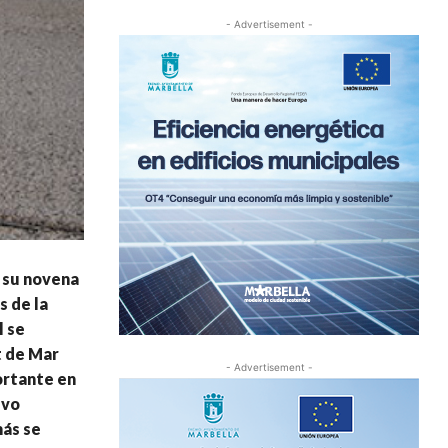
- Advertisement -
o su novena
s de la
l se
t de Mar
- Advertisement -
ortante en
evo
más se