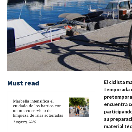
Must read
El ciclista 
temporada co
pretemporad
Marbella intensifica el
encuentra co
cuidado de los barrios con
un nuevo servicio de
participando
limpieza de islas soterradas
su preparaci
7 agosto, 2026
material téc