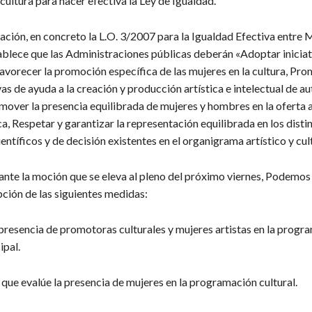
cultura para hacer efectiva la Ley de Igualdad.
ación, en concreto la L.O. 3/2007 para la Igualdad Efectiva entre 
lece que las Administraciones públicas deberán «Adoptar iniciat
favorecer la promoción específica de las mujeres en la cultura, Pr
vas de ayuda a la creación y producción artística e intelectual de au
over la presencia equilibrada de mujeres y hombres en la oferta a
ca, Respetar y garantizar la representación equilibrada en los dist
ientíficos y de decisión existentes en el organigrama artístico y cult
iante la moción que se eleva al pleno del próximo viernes, Podemos
ción de las siguientes medidas:
 presencia de promotoras culturales y mujeres artistas en la progr
ipal.
que evalúe la presencia de mujeres en la programación cultural.