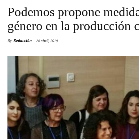
Podemos propone medidas
género en la producción c
24 abril, 2018
By
Redacción