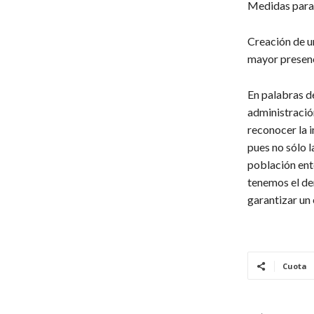
Medidas para 
Creación de u
mayor presenci
En palabras d
administració
reconocer la i
pues no sólo l
población ente
tenemos el de
garantizar un 
Cuota