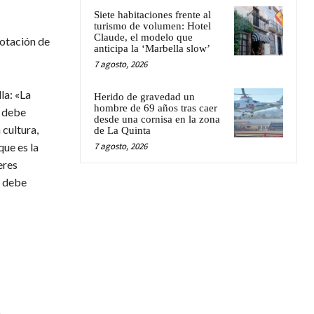
Siete habitaciones frente al
turismo de volumen: Hotel
Claude, el modelo que
dotación de
anticipa la ‘Marbella slow’
7 agosto, 2026
la: «La
Herido de gravedad un
hombre de 69 años tras caer
, debe
desde una cornisa en la zona
 cultura,
de La Quinta
7 agosto, 2026
que es la
eres
n debe