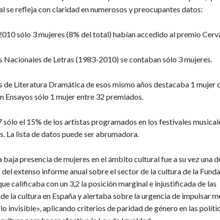
al se refleja con claridad en numerosos y preocupantes datos:
2010 sólo 3 mujeres (8% del total) habían accedido al premio Cerv
s Nacionales de Letras (1983-2010) se contaban sólo 3 mujeres.
s de Literatura Dramática de esos mismo años destacaba 1 mujer 
n Ensayos sólo 1 mujer entre 32 premiados.
7 sólo el 15% de los artistas programados en los festivales musica
s. La lista de datos puede ser abrumadora.
baja presencia de mujeres en el ámbito cultural fue a su vez una de
del extenso informe anual sobre el sector de la cultura de la Fund
que calificaba con un 3,2 la posición marginal e injustificada de las
de la cultura en España y alertaba sobre la urgencia de impulsar 
 lo invisible», aplicando criterios de paridad de género en las polít