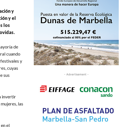
ción y
ón y el
s los
ovidas.
mayoría de
ural cuando
festivales y
es, cuyas
de sus
- Advertisement -
 invertir
 mujeres, las
en el