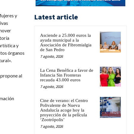
Latest article
Mujeres y
ivas
omover
Asciende a 25.000 euros la
toría
ayuda municipal a la
Asociación de Fibromialgia
rtística y
de San Pedro
intos órganos
7 agosto, 2026
ural».
La Cena Benéfica a favor de
Infancia Sin Fronteras
 propone al
recauda 43.000 euros
7 agosto, 2026
amación
Cine de verano: el Centro
Polivalente de Nueva
Andalucía acoge hoy la
proyección de la película
‘Zootrópolis’
7 agosto, 2026