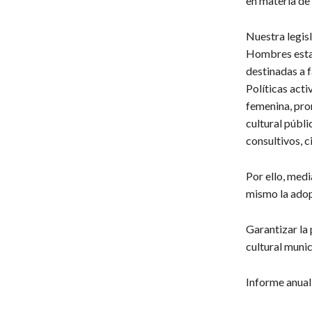
en materia de 
Nuestra legisl
Hombres estab
destinadas a 
Políticas acti
femenina, prom
cultural públi
consultivos, c
Por ello, med
mismo la adop
Garantizar la
cultural munic
Informe anual 