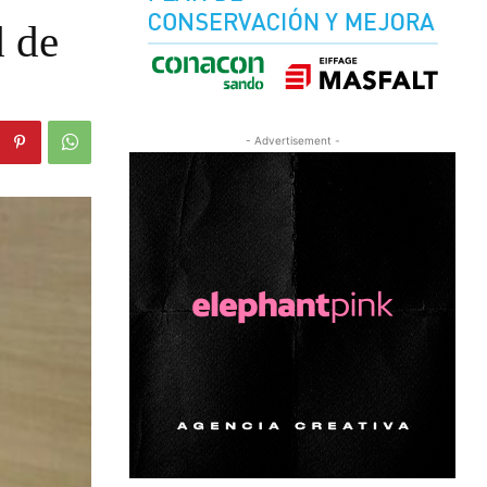
d de
- Advertisement -