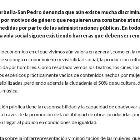
bella-San Pedro denuncia que aún existe mucha discrimina
 por motivos de género que requieren una constante atenci
edidas por parte de las administraciones públicas. En todo
a vida social siguen existiendo barreras que deben ser rem
cioeconómico en el que vivimos aún valora en general, como en la 
ue suponga reconocimiento y visibilidad social, la producción cult
ida por hombres. Como resultado vemos los teatros, los cines, los 
s escénicos prácticamente vacíos de contenidos hechos por mujer
sibilizadas, perdiendo además la ciudadanía el 50% de su cultura, 
su música.
ión pública tiene la responsabilidad y la capacidad de coadyuvar a
 a través de la promoción de la visibilidad de obras producidas por
 llegar al público en condiciones de igualdad.
 sobre la infrarrepresentación y minorización de las mujeres, que 