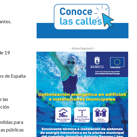
antes.
- Advertisement -
de 19
les de España
 las
ación
medidas para
icas públicas