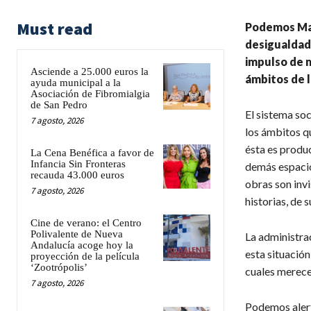
Must read
Podemos Mar
desigualdad
impulso de m
Asciende a 25.000 euros la
ámbitos de l
ayuda municipal a la
Asociación de Fibromialgia
de San Pedro
El sistema so
7 agosto, 2026
los ámbitos q
ésta es produc
La Cena Benéfica a favor de
Infancia Sin Fronteras
demás espacio
recauda 43.000 euros
obras son invi
7 agosto, 2026
historias, de 
Cine de verano: el Centro
Polivalente de Nueva
La administrac
Andalucía acoge hoy la
esta situación
proyección de la película
‘Zootrópolis’
cuales merecen
7 agosto, 2026
Podemos alerta