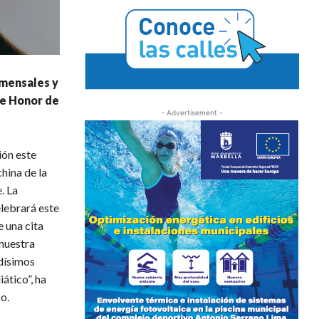
omensales y
de Honor de
- Advertisement -
ión este
hina de la
. La
elebrará este
 una cita
 nuestra
ndísimos
ático”, ha
o.