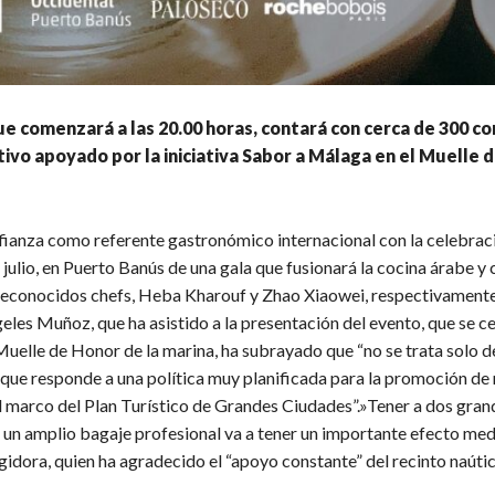
ue comenzará a las 20.00 horas, contará con cerca de 300 c
tivo apoyado por la iniciativa Sabor a Málaga en el Muelle 
fianza como referente gastronómico internacional con la celebrac
julio, en Puerto Banús de una gala que fusionará la cocina árabe y c
econocidos chefs, Heba Kharouf y Zhao Xiaowei, respectivamente
eles Muñoz, que ha asistido a la presentación del evento, que se c
uelle de Honor de la marina, ha subrayado que “no se trata solo de
o que responde a una política muy planificada para la promoción de
el marco del Plan Turístico de Grandes Ciudades”.»Tener a dos gra
 un amplio bagaje profesional va a tener un importante efecto medi
gidora, quien ha agradecido el “apoyo constante” del recinto naútic