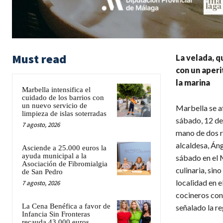
Must read
La velada, q
con un aperi
la marina
Marbella intensifica el
cuidado de los barrios con
un nuevo servicio de
Marbella se a
limpieza de islas soterradas
sábado, 12 de 
7 agosto, 2026
mano de dos r
alcaldesa, Áng
Asciende a 25.000 euros la
ayuda municipal a la
sábado en el M
Asociación de Fibromialgia
culinaria, sin
de San Pedro
localidad en 
7 agosto, 2026
cocineros con
La Cena Benéfica a favor de
señalado la re
Infancia Sin Fronteras
recauda 43.000 euros