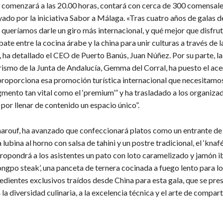
e comenzará a las 20.00 horas, contará con cerca de 300 comensale
ado por la iniciativa Sabor a Málaga. «Tras cuatro años de galas d
o queríamos darle un giro más internacional, y qué mejor que disfrut
e entre la cocina árabe y la china para unir culturas a través de la
 ha detallado el CEO de Puerto Banús, Juan Núñez. Por su parte, la
rismo de la Junta de Andalucía, Gemma del Corral, ha puesto el ace
proporciona esa promoción turística internacional que necesitamo
mento tan vital como el ‘premium’” y ha trasladado a los organizad
por llenar de contenido un espacio único”.
harouf, ha avanzado que confeccionará platos como un entrante de ‘
 lubina al horno con salsa de tahini y un postre tradicional, el ‘knafé
ropondrá a los asistentes un pato con loto caramelizado y jamón i
dongpo steak’, una panceta de ternera cocinada a fuego lento para l
edientes exclusivos traídos desde China para esta gala, que se pr
la diversidad culinaria, a la excelencia técnica y el arte de compart