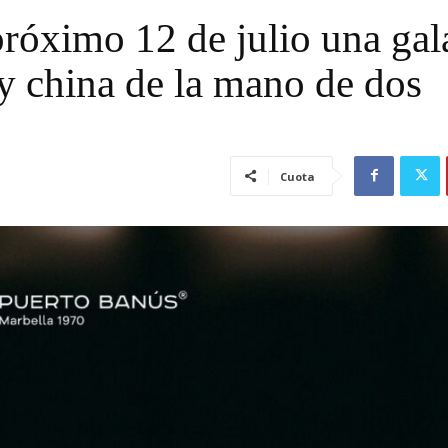
próximo 12 de julio una gal
 y china de la mano de dos
Cuota