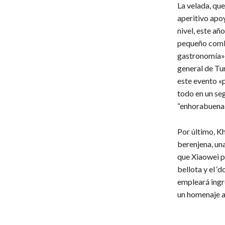
La velada, qu
aperitivo apoy
nivel, este añ
pequeño combat
gastronomía»,
general de Tu
este evento «
todo en un seg
“enhorabuena 
Por último, K
berenjena, una
que Xiaowei p
bellota y el ‘
empleará ingr
un homenaje a 