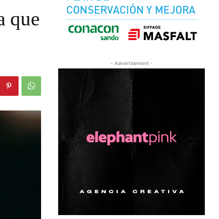
a que
- Advertisement -