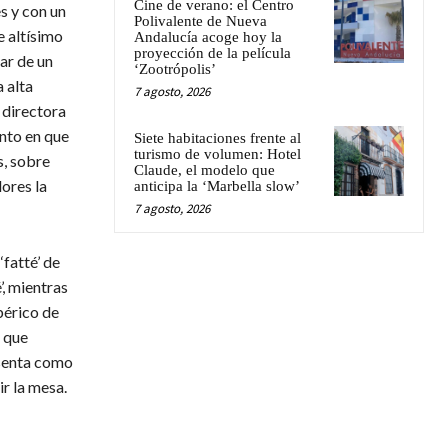
Cine de verano: el Centro
s y con un
Polivalente de Nueva
e altísimo
Andalucía acoge hoy la
proyección de la película
ar de un
‘Zootrópolis’
 alta
7 agosto, 2026
 directora
nto en que
Siete habitaciones frente al
turismo de volumen: Hotel
s, sobre
Claude, el modelo que
ores la
anticipa la ‘Marbella slow’
7 agosto, 2026
fatté’ de
’, mientras
bérico de
o que
esenta como
ir la mesa.