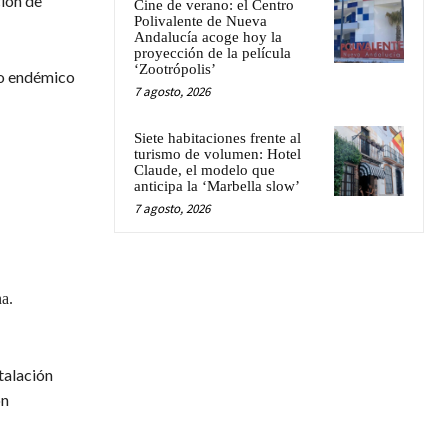
ción de
Cine de verano: el Centro
Polivalente de Nueva
Andalucía acoge hoy la
proyección de la película
‘Zootrópolis’
co endémico
7 agosto, 2026
Siete habitaciones frente al
turismo de volumen: Hotel
Claude, el modelo que
anticipa la ‘Marbella slow’
7 agosto, 2026
na.
talación
ón