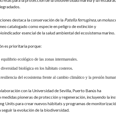
ncretas para la protección de la biodiversidad marina y la restaura
degradados.
cciones destaca la conservación de la
Patella ferrugínea
, un molus
neo catalogado como especie en peligro de extinción y
ioindicador esencial de la salud ambiental del ecosistema marino.
n es prioritaria porque:
 equilibrio ecológico de las zonas intermareales.
diversidad biológica en los hábitats costeros.
 resiliencia del ecosistema frente al cambio climático y la presión huma
olaboración con la Universidad de Sevilla, Puerto Banús ha
medidas pioneras de protección y regeneración, incluyendo la ins
ing Units para crear nuevos hábitats y programas de monitorizaci
a seguir la evolución de la biodiversidad.