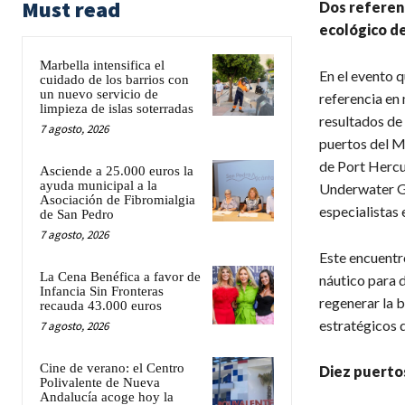
Must read
Dos referent
ecológico de
Marbella intensifica el
En el evento 
cuidado de los barrios con
un nuevo servicio de
referencia en
limpieza de islas soterradas
resultados de
7 agosto, 2026
puertos del Me
de Port Hercu
Asciende a 25.000 euros la
ayuda municipal a la
Underwater Ga
Asociación de Fibromialgia
especialistas 
de San Pedro
7 agosto, 2026
Este encuentro
La Cena Benéfica a favor de
náutico para d
Infancia Sin Fronteras
regenerar la 
recauda 43.000 euros
estratégicos 
7 agosto, 2026
Cine de verano: el Centro
Diez puerto
Polivalente de Nueva
Andalucía acoge hoy la