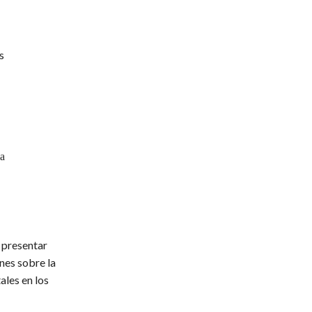
s
la
 presentar
ones sobre la
ales en los