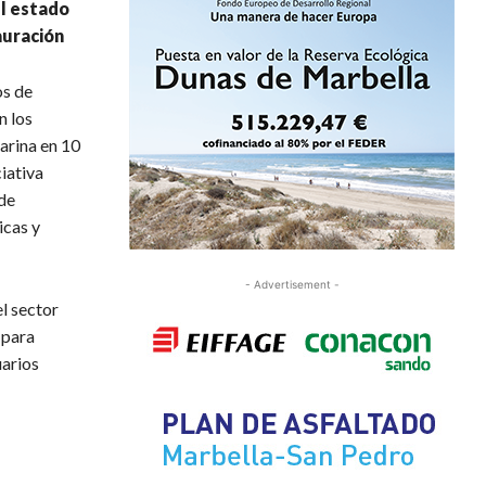
el estado
auración
os de
n los
arina en 10
iativa
de
icas y
- Advertisement -
l sector
 para
uarios