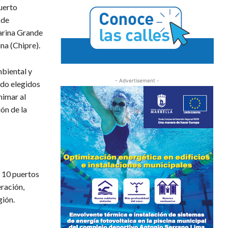
Puerto
 de
Marina Grande
ina (Chipre).
mbiental y
- Advertisement -
ido elegidos
nimar al
ón de la
n 10 puertos
ración,
gión.