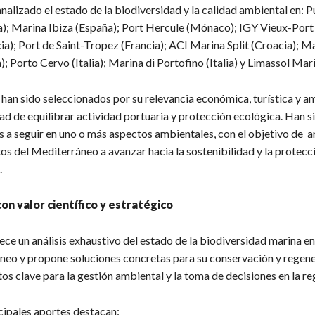
analizado el estado de la biodiversidad y la calidad ambiental en: 
); Marina Ibiza (España); Port Hercule (Mónaco); IGY Vieux-Port
ia); Port de Saint-Tropez (Francia); ACI Marina Split (Croacia); 
ia); Porto Cervo (Italia); Marina di Portofino (Italia) y Limassol Mar
han sido seleccionados por su relevancia económica, turística y a
ad de equilibrar actividad portuaria y protección ecológica. Han s
a seguir en uno o más aspectos ambientales, con el objetivo de a
os del Mediterráneo a avanzar hacia la sostenibilidad y la protecci
.
on valor científico y estratégico
ece un análisis exhaustivo del estado de la biodiversidad marina e
neo y propone soluciones concretas para su conservación y regene
s clave para la gestión ambiental y la toma de decisiones en la re
cipales aportes destacan: