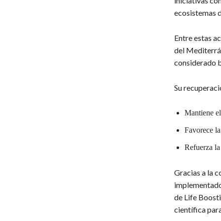
iniciativas co
ecosistemas 
Entre estas a
del Mediterrá
considerado b
Su recuperació
Mantiene el
Favorece la 
Refuerza la
Gracias a la c
implementado 
de Life Boost
científica par