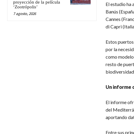
proyección de la película
El estudio ha 
‘Zootrópolis’
Banús (España
7 agosto, 2026
Cannes (Franc
di Capri (Ital
Estos puertos 
por la necesid
como modelos 
resto de puert
biodiversidad
Un informe c
El informe ofr
del Mediterrá
aportando dato
Entre sus prin