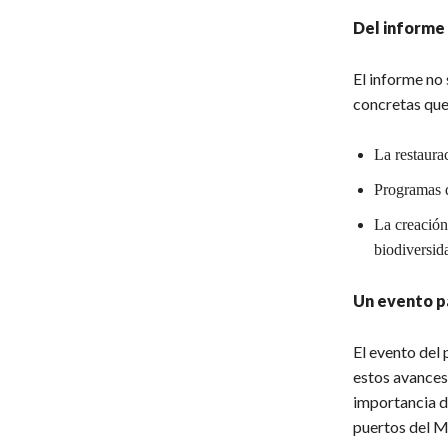
Del informe 
El informe no 
concretas que
La restaurac
Programas d
La creación
biodiversida
Un evento p
El evento del
estos avances 
importancia d
puertos del M