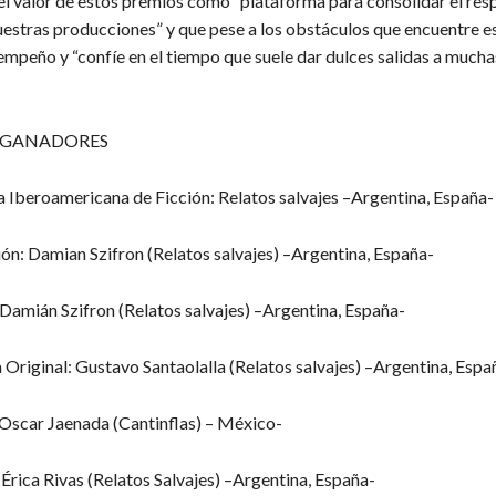
l valor de estos premios como “plataforma para consolidar el res
estras producciones” y que pese a los obstáculos que encuentre es
 empeño y “confíe en el tiempo que suele dar dulces salidas a much
E GANADORES
a Iberoamericana de Ficción: Relatos salvajes –Argentina, España-
ón: Damian Szifron (Relatos salvajes) –Argentina, España-
Damián Szifron (Relatos salvajes) –Argentina, España-
Original: Gustavo Santaolalla (Relatos salvajes) –Argentina, Espa
Oscar Jaenada (Cantinflas) – México-
Érica Rivas (Relatos Salvajes) –Argentina, España-