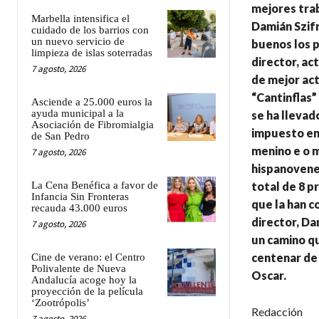
mejores trab
Marbella intensifica el
Damián Szifr
cuidado de los barrios con
un nuevo servicio de
buenos los p
limpieza de islas soterradas
director, ac
7 agosto, 2026
de mejor act
“Cantinflas”
Asciende a 25.000 euros la
ayuda municipal a la
se ha llevad
Asociación de Fibromialgia
impuesto en 
de San Pedro
menino e o m
7 agosto, 2026
hispanovenez
La Cena Benéfica a favor de
total de 8 p
Infancia Sin Fronteras
que la han c
recauda 43.000 euros
director, Da
7 agosto, 2026
un camino qu
centenar de 
Cine de verano: el Centro
Polivalente de Nueva
Oscar.
Andalucía acoge hoy la
proyección de la película
‘Zootrópolis’
Redacción
7 agosto, 2026