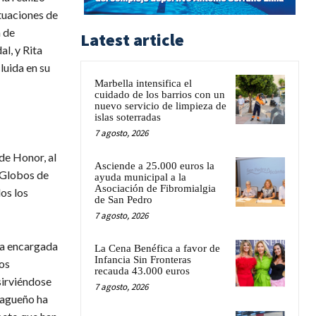
tuaciones de
n de
Latest article
l, y Rita
luida en su
Marbella intensifica el
cuidado de los barrios con un
nuevo servicio de limpieza de
islas soterradas
7 agosto, 2026
de Honor, al
Asciende a 25.000 euros la
 Globos de
ayuda municipal a la
Asociación de Fibromialgia
os los
de San Pedro
7 agosto, 2026
la encargada
La Cena Benéfica a favor de
Infancia Sin Fronteras
los
recauda 43.000 euros
sirviéndose
7 agosto, 2026
lagueño ha