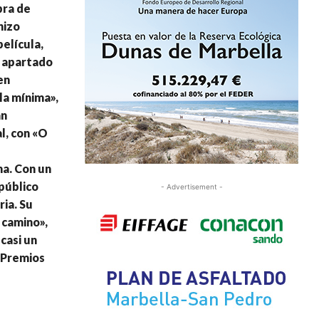
bra de
hizo
elícula,
el apartado
en
la mínima»,
an
l, con «O
ma. Con un
 público
- Advertisement -
ria. Su
 camino»,
 casi un
 Premios