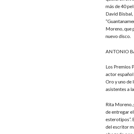
más de 40 pel
David Bisbal, 
“Guantanamera
Moreno, que p
nuevo disco.
ANTONIO B
Los Premios P
actor español
Oro y uno de l
asistentes a l
Rita Moreno, 
de entregar el
esterotipos”. 
del escritor m