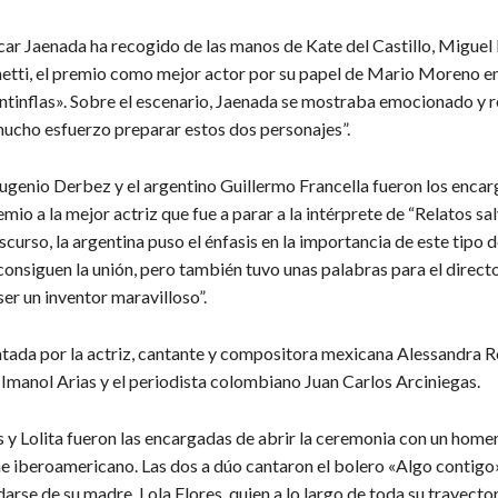
car Jaenada ha recogido de las manos de Kate del Castillo, Miguel
etti, el premio como mejor actor por su papel de Mario Moreno en 
tinflas». Sobre el escenario, Jaenada se mostraba emocionado y 
mucho esfuerzo preparar estos dos personajes”.
ugenio Derbez y el argentino Guillermo Francella fueron los enca
emio a la mejor actriz que fue a parar a la intérprete de “Relatos sa
iscurso, la argentina puso el énfasis en la importancia de este tipo 
onsiguen la unión, pero también tuvo unas palabras para el director
er un inventor maravilloso”.
ntada por la actriz, cantante y compositora mexicana Alessandra Ro
 Imanol Arias y el periodista colombiano Juan Carlos Arciniegas.
 y Lolita fueron las encargadas de abrir la ceremonia con un homen
ine iberoamericano. Las dos a dúo cantaron el bolero «Algo contigo
darse de su madre, Lola Flores, quien a lo largo de toda su trayector