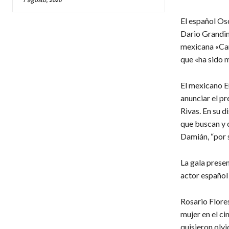
El español Os
Dario Grandin
mexicana «Can
que «ha sido 
El mexicano E
anunciar el pr
Rivas. En su d
que buscan y c
Damián, “por s
La gala prese
actor español
Rosario Flores
mujer en el c
quisieron olvi