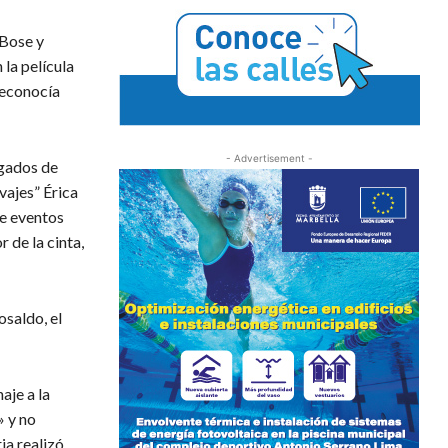
 Bose y
la película
reconocía
- Advertisement -
rgados de
lvajes” Érica
de eventos
 de la cinta,
saldo, el
aje a la
» y no
ia realizó