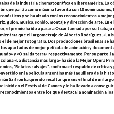
ajos de la industria cinematográfica en Iberoamérica. La o
ón que partía como máxima favorita con 10 nominaciones, 
ronósticos y se ha alzado con los reconocimientos a mejor p
triz, guión, música, sonido, montaje y dirección de arte. En 
or, el premio ha ido a parar a Oscar Jaenada por su trabajo 
 mientras que el largometraje de Alberto Rodríguez, «La is
o el de mejor fotografía. Dos producciones brasileñas se h
los apartados de mejor película de animación y documenta
undo» y «O sal da terra» respectivamente. Por su parte, la
olana «La distancia más larga» ha sido la Mejor Opera Pri
remios, “Relatos salvajes”, confirma el respaldo de crítica y
onvertido en la película argentina más taquillera de la histo
mián Szifron ha querido resaltar que «es el final de un largo
e inició en el Festival de Cannes y le ha llevado a conseguir
reconocimientos entre los que destaca la nominación a los