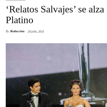
‘Relatos Salvajes’ se alz
Platino
20 julio, 2015
By
Redacción