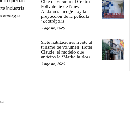
peto que han
Cine de verano: el Centro
Polivalente de Nueva
ta industria,
Andalucía acoge hoy la
as amargas
proyección de la película
‘Zootrópolis’
7 agosto, 2026
Siete habitaciones frente al
turismo de volumen: Hotel
Claude, el modelo que
anticipa la ‘Marbella slow’
7 agosto, 2026
ña-