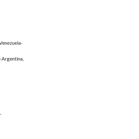
 Venezuela-
–Argentina,
-