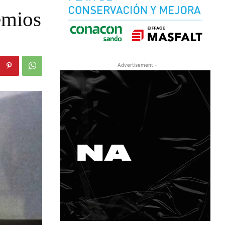
emios
- Advertisement -