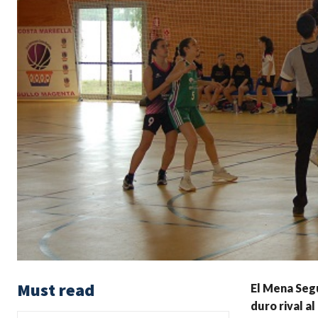
Must read
El Mena Segu
duro rival a