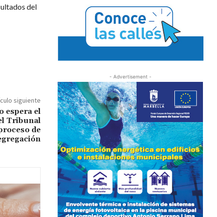
sultados del
- Advertisement -
ículo siguiente
o espera el
l Tribunal
proceso de
egregación