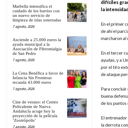
difíciles gr
Marbella intensifica el
la intensida
cuidado de los barrios con
un nuevo servicio de
limpieza de islas soterradas
En el primer 
7 agosto, 2026
de ahí el parc
marcharon al 
Asciende a 25.000 euros la
ayuda municipal a la
Asociación de Fibromialgia
En el tercer 
de San Pedro
ayudas, y a U
7 agosto, 2026
por el tiro ex
La Cena Benéfica a favor de
de ataque pero
Infancia Sin Fronteras
recauda 43.000 euros
Para concluir 
7 agosto, 2026
buena defensa
Cine de verano: el Centro
de los puntos
Polivalente de Nueva
Andalucía acoge hoy la
proyección de la película
El entrenador
‘Zootrópolis’
la derrota co
7 agosto, 2026