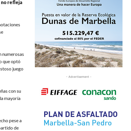
 no refleja
notaciones
se
on numerosas
lo que optó
istoso juego
- Advertisement -
eñas con su
 la mayoría
echo pese a
partido de