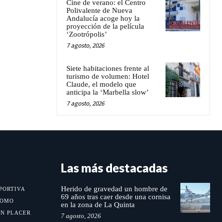
Cine de verano: el Centro
Polivalente de Nueva
Andalucía acoge hoy la
proyección de la película
‘Zootrópolis’
7 agosto, 2026
Siete habitaciones frente al
turismo de volumen: Hotel
Claude, el modelo que
anticipa la ‘Marbella slow’
7 agosto, 2026
Las más destacadas
Herido de gravedad un hombre de
PORTIVA
69 años tras caer desde una cornisa
MOMO
en la zona de La Quinta
UN PLACER
7 agosto, 2026