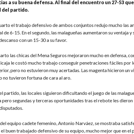
acias a su buena defensa. Al final del encuentro un 27-53 que
d del partido.
cuarto el trabajo defensivo de ambos conjuntos redujo mucho las a
ial de 6-15. En el segundo, las malagueñas aumentaron su ventaja y 
descanso con un 15-30 a su favor.
cuarto las chicas del Mena Seguros mejoraron mucho en defensa, c
nicaja le costó mucho trabajo conseguir penetraciones fáciles por 
terior, pero no estuvieron muy acertadas. Las magenta hicieron un v
 no tuvieron fortuna de cara al aro.
el partido, las locales siguieron dificultando el juego de las malagu
 pero segundas y terceras oportunidades tras el rebote les dieron
 disputados.
 del equipo cadete femenino, Antonio Narváez, se mostraba satisf
n el buen trabajado defensivo de su equipo, mucho mejor que en el 