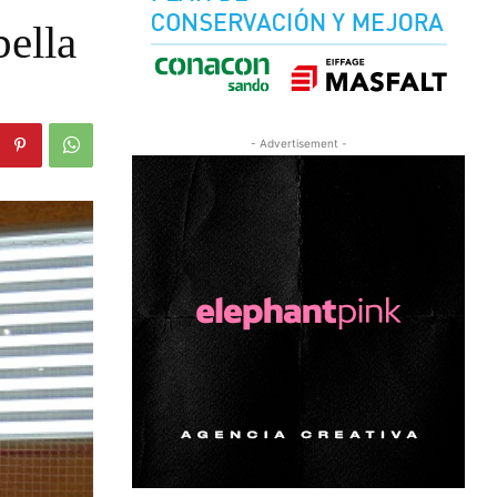
ella
- Advertisement -