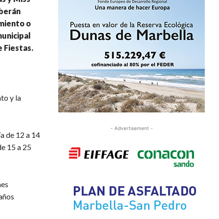
eberán
amiento o
municipal
 Fiestas.
to y la
- Advertisement -
ía de 12 a 14
de 15 a 25
nes
 años