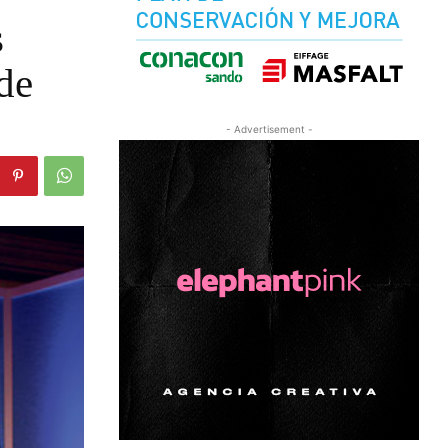
s
de
- Advertisement -