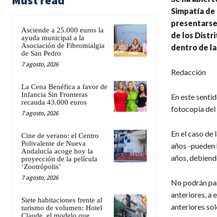
Must read
Simpatía de 
presentarse 
Asciende a 25.000 euros la
de los Distr
ayuda municipal a la
Asociación de Fibromialgia
dentro de la
de San Pedro
7 agosto, 2026
Redacción
La Cena Benéfica a favor de
Infancia Sin Fronteras
En este senti
recauda 43.000 euros
fotocopia del
7 agosto, 2026
En el caso de 
Cine de verano: el Centro
Polivalente de Nueva
años -pueden h
Andalucía acoge hoy la
años, debiendo
proyección de la película
‘Zootrópolis’
7 agosto, 2026
No podrán part
anteriores, a 
Siete habitaciones frente al
anteriores sol
turismo de volumen: Hotel
Claude, el modelo que