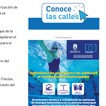
rización de
a se
que de la
dquieren el
- Advertisement -
 para el
ro del
 Fiestas,
través del