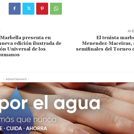
r
Art
Marbella presenta en
El tenista marbe
nueva edición ilustrada de
Menendez-Maceiras, a
ión Universal de los
semifinales del Torneo 
Humanos
- Advertisement -