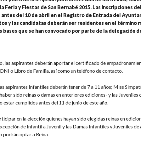
la Feria y Fiestas de San Bernabé 2015. Las inscripciones d
antes del 10 de abril en el Registro de Entrada del Ayunt
itos y las candidatas deberán ser residentes en el término 
s bases que se han convocado por parte de la delegación de
do, las aspirantes deberán aportar el certificado de empadronamien
 DNI o Libro de Familia, así como un teléfono de contacto.
las aspirantes Infantiles deberán tener de 7 a 11 años; Miss Simpat
aber sido reinas o damas en anteriores ediciones- y las Juveniles 
 estar cumplidos antes del 11 de junio de este año.
icipar en la elección quienes hayan sido elegidas reinas en edicio
excepción de Infantil a Juvenil y las Damas Infantiles y Juveniles de
o podrán optar a Reina.