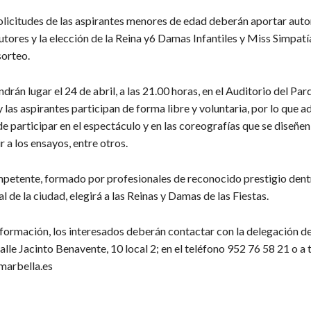
olicitudes de las aspirantes menores de edad deberán aportar auto
utores y la elección de la Reina y6 Damas Infantiles y Miss Simpatí
sorteo.
ndrán lugar el 24 de abril, a las 21.00 horas, en el Auditorio del Par
 las aspirantes participan de forma libre y voluntaria, por lo que a
participar en el espectáculo y en las coreografías que se diseñen
r a los ensayos, entre otros.
petente, formado por profesionales de reconocido prestigio dent
l de la ciudad, elegirá a las Reinas y Damas de las Fiestas.
formación, los interesados deberán contactar con la delegación de
calle Jacinto Benavente, 10 local 2; en el teléfono 952 76 58 21 o a 
marbella.es