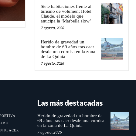
Siete habitaciones frente al
turismo de volumen: Hotel
Claude, el modelo que
anticipa la ‘Marbella slow’
7 agosto, 2026
Herido de gravedad un
hombre de 69 años tras caer
desde una cornisa en la zona
de La Quinta
7 agosto, 2026
Las más destacadas
Herido de gravedad un hombre de
PORTIVA
69 años tras caer desde una cornisa
MOMO
en la zona de La Quinta
UN PLACER
7 agosto, 2026