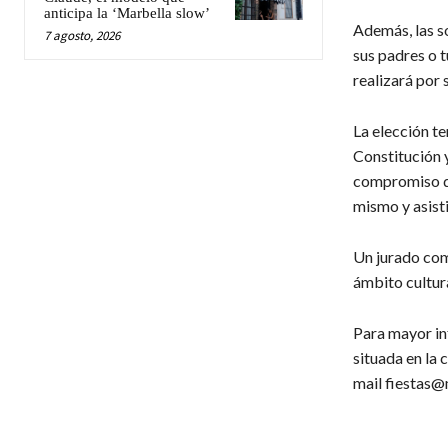
anticipa la ‘Marbella slow’
Además, las s
7 agosto, 2026
sus padres o t
realizará por 
La elección te
Constitución y
compromiso de 
mismo y asisti
Un jurado com
ámbito cultura
Para mayor in
situada en la 
mail fiestas@