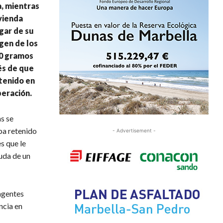
a, mientras
ivienda
gar de su
igen de los
00 gramos
és de que
tenido en
beración.
s se
ba retenido
- Advertisement -
s que le
euda de un
 agentes
ncia en