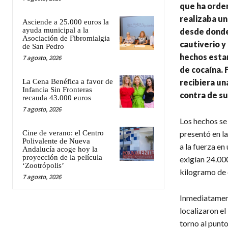
que ha orden
realizaba un
Asciende a 25.000 euros la
ayuda municipal a la
desde donde 
Asociación de Fibromialgia
cautiverio y
de San Pedro
hechos esta
7 agosto, 2026
de cocaína. 
La Cena Benéfica a favor de
recibiera un
Infancia Sin Fronteras
contra de su
recauda 43.000 euros
7 agosto, 2026
Los hechos se 
Cine de verano: el Centro
presentó en l
Polivalente de Nueva
a la fuerza en
Andalucía acoge hoy la
proyección de la película
exigían 24.000
‘Zootrópolis’
kilogramo de 
7 agosto, 2026
Inmediatamente
localizaron el
torno al punt