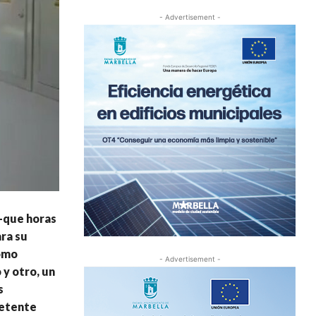
- Advertisement -
 -que horas
ara su
como
- Advertisement -
 y otro, un
s
petente