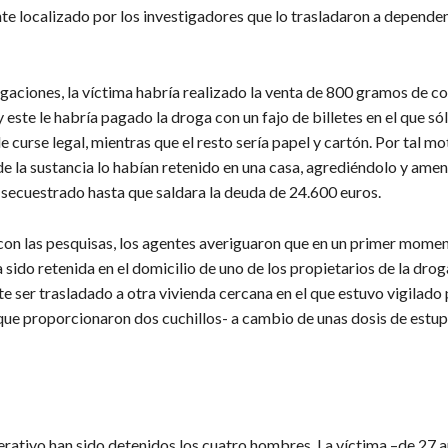
e localizado por los investigadores que lo trasladaron a depende
gaciones, la víctima habría realizado la venta de 800 gramos de co
este le habría pagado la droga con un fajo de billetes en el que só
de curse legal, mientras que el resto sería papel y cartón. Por tal mo
e la sustancia lo habían retenido en una casa, agrediéndolo y ame
 secuestrado hasta que saldara la deuda de 24.600 euros.
on las pesquisas, los agentes averiguaron que en un primer momen
 sido retenida en el domicilio de uno de los propietarios de la drog
 ser trasladado a otra vivienda cercana en el que estuvo vigilado
 que proporcionaron dos cuchillos- a cambio de unas dosis de estup
erativo han sido detenidos los cuatro hombres. La víctima –de 27 a