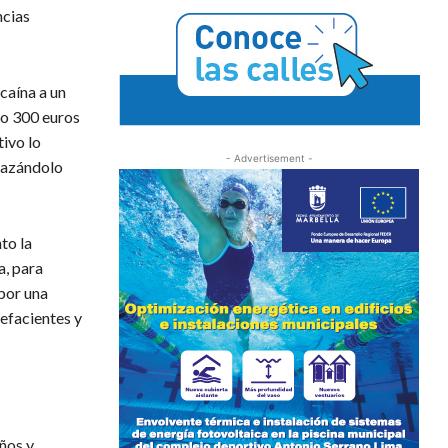
ncias
caína a un
lo 300 euros
tivo lo
- Advertisement -
nazándolo
to la
a, para
 por una
efacientes y
ños y