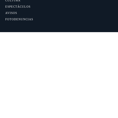
CULTURA
ESPECTÁCULOS
AVISOS
FOTODENUNCIAS
Blog
LA PUNTILLA DEPORTIVA
EL RINCÓN DE MOMO
CONOCERTE ES UN PLACER
Las más destacadas
Herido de gravedad un hombre de 69 años tras
caer desde una cornisa en la zona de La Quinta
7 agosto, 2026
Identificada la pareja grabada en Marbella cuando