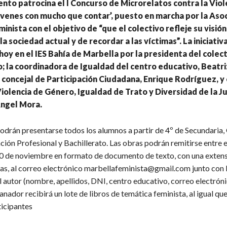
nto patrocina el I Concurso de Microrelatos contra la Viol
venes con mucho que contar’, puesto en marcha por la Asoc
inista con el objetivo de “que el colectivo refleje su visión
a sociedad actual y de recordar a las víctimas”. La iniciativa
oy en el IES Bahía de Marbella por la presidenta del colect
 la coordinadora de Igualdad del centro educativo, Beatri
 concejal de Participación Ciudadana, Enrique Rodríguez, y 
iolencia de Género, Igualdad de Trato y Diversidad de la J
Ángel Mora.
odrán presentarse todos los alumnos a partir de 4º de Secundaria,
ión Profesional y Bachillerato. Las obras podrán remitirse entre e
10 de noviembre en formato de documento de texto, con una exte
as, al correo electrónico marbellafeminista@gmail.com junto con 
 autor (nombre, apellidos, DNI, centro educativo, correo electróni
ganador recibirá un lote de libros de temática feminista, al igual qu
ticipantes