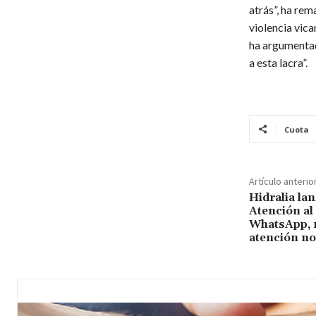
atrás”, ha rem
violencia vica
ha argumentado
a esta lacra”.
Cuota
Artículo anterio
Hidralia la
Atención al 
WhatsApp, r
atención no