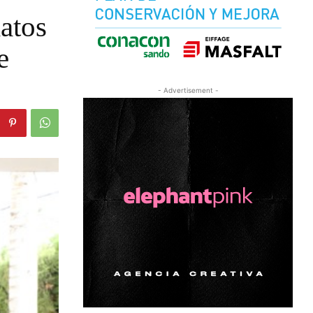
atos
e
- Advertisement -