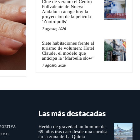
Cine de verano: el Centro
Polivalente de Nueva
Andalucía acoge hoy la
proyección de la película
‘Zootrópolis’
7 agosto, 2026
Siete habitaciones frente al
turismo de volumen: Hotel
Claude, el modelo que
anticipa la ‘Marbella slow’
7 agosto, 2026
Las más destacadas
Herido de gravedad un hombre de
PORTIVA
69 años tras caer desde una cornisa
MOMO
en la zona de La Quinta