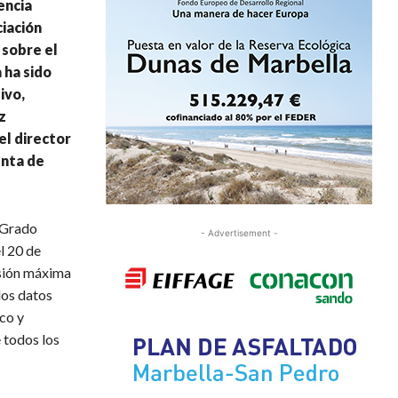
encia
iación
 sobre el
 ha sido
ivo,
z
el director
unta de
 Grado
- Advertisement -
l 20 de
nsión máxima
los datos
co y
e todos los