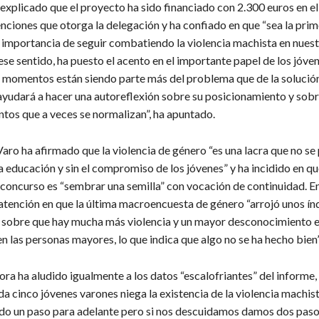
 explicado que el proyecto ha sido financiado con 2.300 euros en e
nciones que otorga la delegación y ha confiado en que “sea la prim
 importancia de seguir combatiendo la violencia machista en nuest
ese sentido, ha puesto el acento en el importante papel de los jóve
momentos están siendo parte más del problema que de la solución”
ayudará a hacer una autoreflexión sobre su posicionamiento y sob
os que a veces se normalizan”, ha apuntado.
Varo ha afirmado que la violencia de género “es una lacra que no se
la educación y sin el compromiso de los jóvenes” y ha incidido en qu
 concurso es “sembrar una semilla” con vocación de continuidad. En
 atención en que la última macroencuesta de género “arrojó unos ín
sobre que hay mucha más violencia y un mayor desconocimiento e
n las personas mayores, lo que indica que algo no se ha hecho bien”
ra ha aludido igualmente a los datos “escalofriantes” del informe,
a cinco jóvenes varones niega la existencia de la violencia machi
o un paso para adelante pero si nos descuidamos damos dos paso