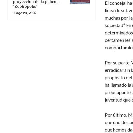
proyección de la película
El concejal ha
‘Zootrópolis’
línea de subve
7 agosto, 2026
muchas por la
sociedad”. En 
determinados 
certamen les 
comportamient
Por su parte, 
erradicar sin 
propósito del
ha llamado la
preocupantes 
juventud que e
Por último, Mo
que uno de cad
que hemos dad