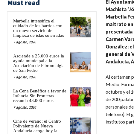
Must read
El Ayuntamie
Machista ‘Jó
Marbella Fem
Marbella intensifica el
maltrato en l
cuidado de los barrios con
un nuevo servicio de
presentada h
limpieza de islas soterradas
Carmen Varo;
7 agosto, 2026
González; el
general de V
Asciende a 25.000 euros la
ayuda municipal a la
Andalucía, 
Asociación de Fibromialgia
de San Pedro
Al certamen p
7 agosto, 2026
Medio, Formac
La Cena Benéfica a favor de
octubre y el 
Infancia Sin Fronteras
de 200 palabr
recauda 43.000 euros
personales del
7 agosto, 2026
teléfono). El 
Cine de verano: el Centro
institutos par
Polivalente de Nueva
Andalucía acoge hoy la