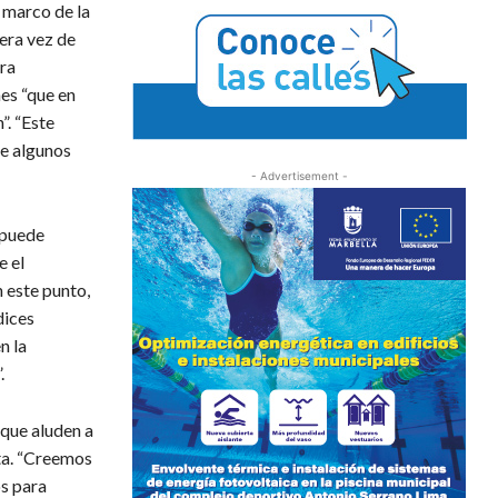
l marco de la
era vez de
ra
nes “que en
. “Este
re algunos
- Advertisement -
 puede
e el
 este punto,
dices
n la
.
 que aluden a
sta. “Creemos
s para