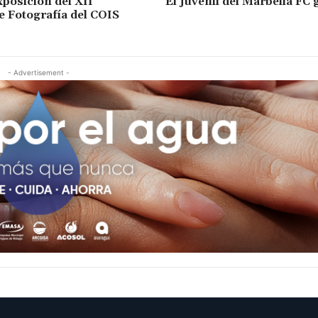
xposición del XII
El juvenil del Marbella FC 
 Fotografía del COIS
- Advertisement -