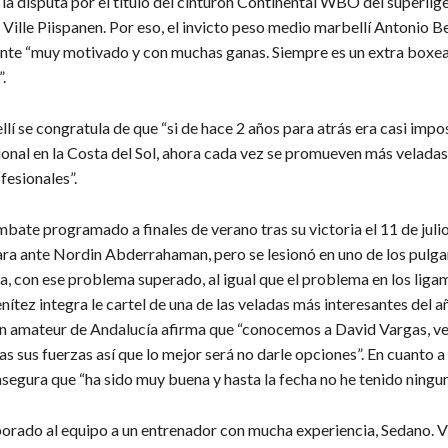
a disputa por el título del cinturón Continental WBO del superlig
Ville Piispanen. Por eso, el invicto peso medio marbellí Antonio B
ente “muy motivado y con muchas ganas. Siempre es un extra boxea
.
llí se congratula de que “si de hace 2 años para atrás era casi impo
onal en la Costa del Sol, ahora cada vez se promueven más veladas
esionales”.
bate programado a finales de verano tras su victoria el 11 de juli
ra ante Nordin Abderrahaman, pero se lesionó en uno de los pulga
ra, con ese problema superado, al igual que el problema en los liga
ítez integra le cartel de una de las veladas más interesantes del añ
 amateur de Andalucía afirma que “conocemos a David Vargas, ve
s sus fuerzas así que lo mejor será no darle opciones”. En cuanto a
segura que “ha sido muy buena y hasta la fecha no he tenido ningu
rado al equipo a un entrenador con mucha experiencia, Sedano. V