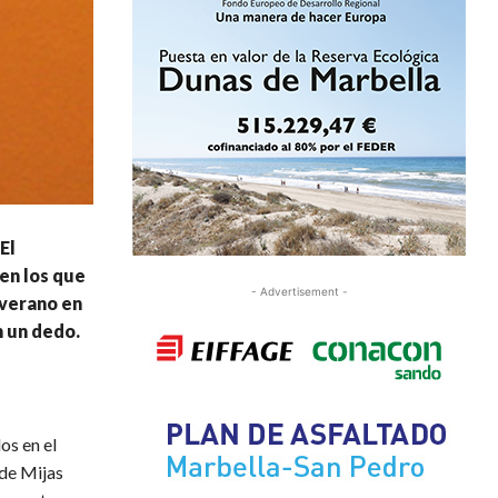
El
 en los que
- Advertisement -
 verano en
n un dedo.
os en el
 de Mijas