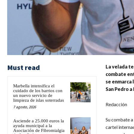
Must read
La velada te
combate entr
se enmarca l
Marbella intensifica el
San Pedro a 
cuidado de los barrios con
un nuevo servicio de
limpieza de islas soterradas
Redacción
7 agosto, 2026
Su combate a 4
Asciende a 25.000 euros la
ayuda municipal a la
cartel intern
Asociación de Fibromialgia