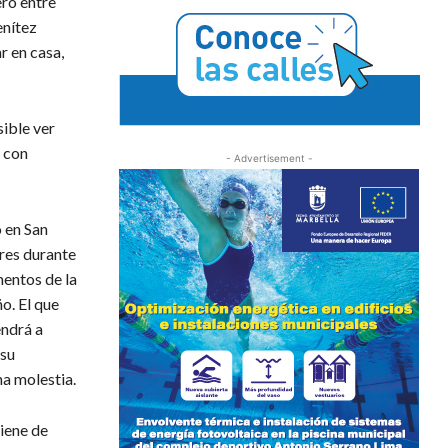
ero entre
enítez
r en casa,
sible ver
 con
- Advertisement -
o en San
res durante
mentos de la
o. El que
ndrá a
 su
na molestia.
iene de