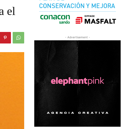
a el
- Advertisement -