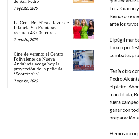
que encabeza l
de San Pedro
Luca Giacon y 
7 agosto, 2026
Reinoso se si
La Cena Benéfica a favor de
ante los tuyos”
Infancia Sin Fronteras
recauda 43.000 euros
El púgil marbe
7 agosto, 2026
boxeo profesi
Cine de verano: el Centro
combates prof
Polivalente de Nueva
Andalucía acoge hoy la
proyección de la película
Tenía otro com
‘Zootrópolis’
Pedro Alcánta
7 agosto, 2026
el pleito. Aho
mandíbula, Ben
fuera campeón
ganar con toda
preparación, a
Hemos incorpo