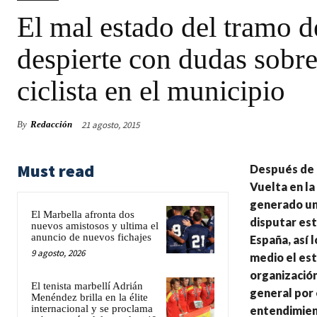
El mal estado del tramo d
despierte con dudas sobre
ciclista en el municipio
21 agosto, 2015
By
Redacción
Must read
Después de 
Vuelta en la
generado una
El Marbella afronta dos
disputar est
nuevos amistosos y ultima el
anuncio de nuevos fichajes
España, así 
9 agosto, 2026
medio el est
organización 
El tenista marbellí Adrián
general por 
Menéndez brilla en la élite
internacional y se proclama
entendimiento