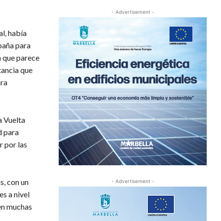
- Advertisement -
l, había
paña para
n que parece
tancia que
ara
a Vuelta
d para
r por las
s, con un
- Advertisement -
es a nivel
 en muchas