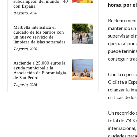
subcampeón del mundo +40
horas, por e
con España
8 agosto, 2026
Recientemente
Marbella intensifica el
mantenido un 
cuidado de los barrios con
supervisar el
un nuevo servicio de
limpieza de islas soterradas
que pasó por a
7 agosto, 2026
puede termina
conseguir tra
Asciende a 25.000 euros la
ayuda municipal a la
Asociación de Fibromialgia
Con la reperc
de San Pedro
Ciclista a Esp
7 agosto, 2026
relanzar la im
críticas de lo
Un recorrido q
total de 7’4 K
internacional,
ciudades para 