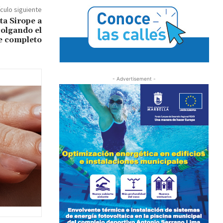
ículo siguiente
ta Sirope a
colgando el
de completo
- Advertisement -