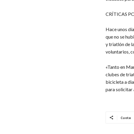
CRÍTICAS P
Hace unos días
que no se hubi
y triatlón de 
voluntarios, c
«Tanto en Mar
clubes de tri
bicicleta a di
para solicitar
Cuota