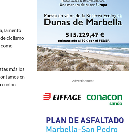
da, lamentó
 de ciclismo
 y como
stas más los
 montamos en
- Advertisement -
 reunión