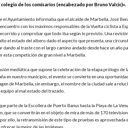
l colegio de los comisarios (encabezado por Bruno Valcic)».
 el Ayuntamiento informaba que el alcalde de Marbella, José Bena
encuentro con los máximos responsables de la Vuelta ciclista a Es
 recorrido y comprobar que todo iba según lo previsto. Una revisió
lto el estado del albero dado el aspecto que presenta, una circuns
r dando al traste con el largo camino andado desde hace un año p
er esta competición de gran nivel a Marbella.
usión mediática que supone la celebración de la etapa prólogo de l
aña en nuestro municipio, el evento se convierte en una oportunida
agen de Marbella, sin embargo, el nombre de la ciudad sale a reluci
s equipo al mal estado del trazado.
ue parte de la Escollera de Puerto Banus hasta la Playa de La Venu
m, que se converitrán en el objeto de mira de más de 170 television
 por ello, la retransmisión de este tipo de pruebas es aprovechada
ofrecer la mejor de las imágenes.