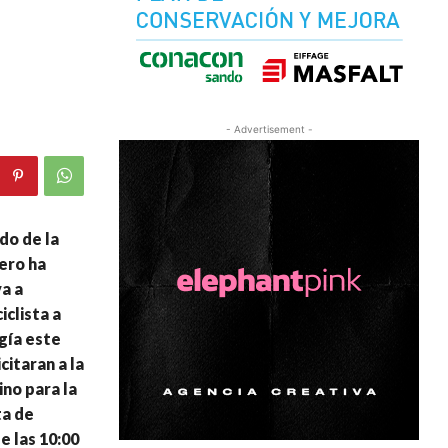
- Advertisement -
do de la
bero ha
a a
clista a
ogía este
itaran a la
ino para la
ta de
e las 10:00