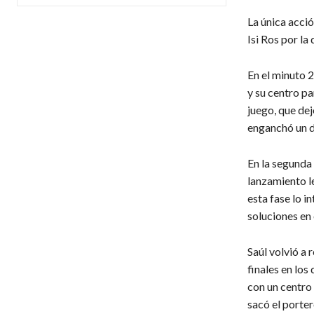
La única acci
Isi Ros por la
En el minuto 2
y su centro p
juego, que de
enganchó un di
En la segunda 
lanzamiento le
esta fase lo 
soluciones en 
Saúl volvió a 
finales en los
con un centro
sacó el porter