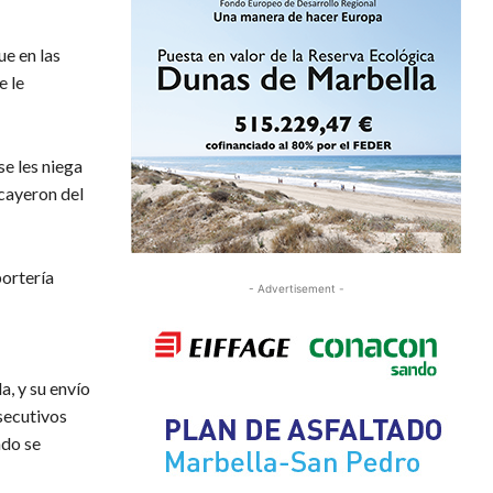
ue en las
e le
se les niega
cayeron del
portería
- Advertisement -
a, y su envío
secutivos
ndo se