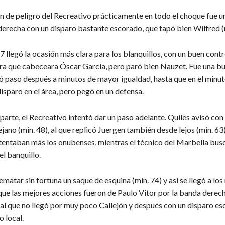
ón de peligro del Recreativo prácticamente en todo el choque fue u
 derecha con un disparo bastante escorado, que tapó bien Wilfred (
7 llegó la ocasión más clara para los blanquillos, con un buen cont
ara que cabeceara Óscar García, pero paró bien Nauzet. Fue una b
jó paso después a minutos de mayor igualdad, hasta que en el minu
sparo en el área, pero pegó en un defensa.
parte, el Recreativo intentó dar un paso adelante. Quiles avisó con
jano (min. 48), al que replicó Juergen también desde lejos (min. 63
intentaban más los onubenses, mientras el técnico del Marbella bu
el banquillo.
rematar sin fortuna un saque de esquina (min. 74) y así se llegó a lo
 que las mejores acciones fueron de Paulo Vitor por la banda derec
 al que no llegó por muy poco Callejón y después con un disparo e
o local.