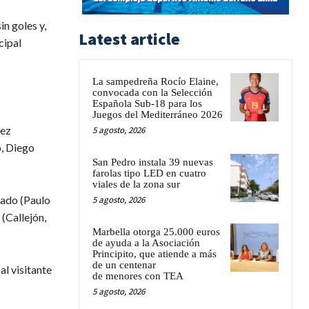
n goles y,
Latest article
cipal
La sampedreña Rocío Elaine,
convocada con la Selección
Española Sub-18 para los
Juegos del Mediterráneo 2026
nez
5 agosto, 2026
o, Diego
San Pedro instala 39 nuevas
farolas tipo LED en cuatro
viales de la zona sur
gado (Paulo
5 agosto, 2026
 (Callejón,
Marbella otorga 25.000 euros
de ayuda a la Asociación
Principito, que atiende a más
de un centenar
al visitante
de menores con TEA
5 agosto, 2026