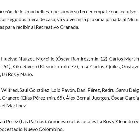
arreón de los marbellíes, que suman su tercer empate consecutivo si
dos seguidos fuera de casa, ya volverán la próxima jornada al Muni
s para recibir al Recreativo Granada.
 Huelva: Nauzet, Morcillo (Óscar Ramírez, min. 12), Carlos Martí
. 61), Kike Rivero (Kleandro, min. 77), José Carlos, Quiles, Gustav
 Isi Ros y Nano.
: Wilfred, Saúl González, Lolo Pavón, Dani Pérez, Redru, Samu Del
), Granero (Elías Pérez, min. 65), Álex Bernal, Juergen, Óscar García
nel Martínez.
n Pérez (Las Palmas). Amonestó a los locales Isi Ros y Kleandro y 
po: estadio Nuevo Colombino.