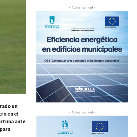
- Advertisement -
grado un
- Advertisement -
ro en el
ortuna ante
 para