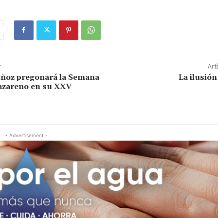
r
Art
ñoz pregonará la Semana
La ilusión
azareno en su XXV
- Advertisement -