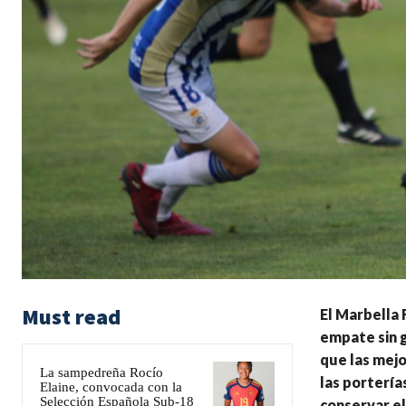
Must read
El Marbella 
empate sin g
que las mejo
La sampedreña Rocío
las portería
Elaine, convocada con la
Selección Española Sub-18
conservar el