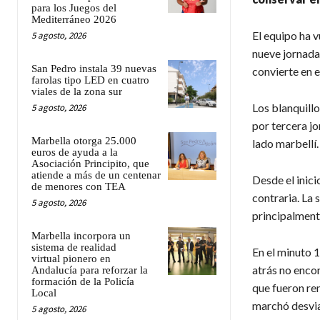
para los Juegos del
Mediterráneo 2026
El equipo ha v
5 agosto, 2026
nueve jornadas
San Pedro instala 39 nuevas
convierte en e
farolas tipo LED en cuatro
viales de la zona sur
Los blanquillo
5 agosto, 2026
por tercera j
Marbella otorga 25.000
lado marbellí.
euros de ayuda a la
Asociación Principito, que
atiende a más de un centenar
Desde el inic
de menores con TEA
contraria. La 
5 agosto, 2026
principalment
Marbella incorpora un
sistema de realidad
En el minuto 1
virtual pionero en
atrás no enco
Andalucía para reforzar la
formación de la Policía
que fueron re
Local
marchó desvi
5 agosto, 2026