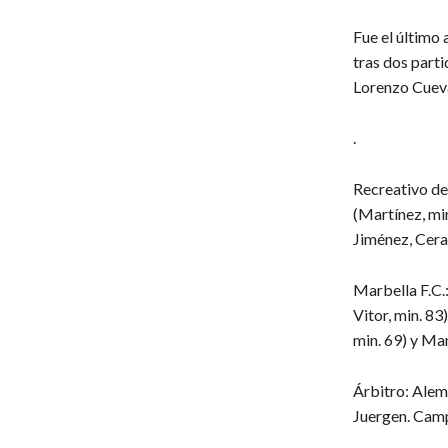
Fue el último 
tras dos parti
Lorenzo Cueva
.
Recreativo de
(Martínez, min
Jiménez, Cera,
Marbella F.C.
Vitor, min. 83
min. 69) y Ma
Árbitro: Alemá
Juergen. Cam