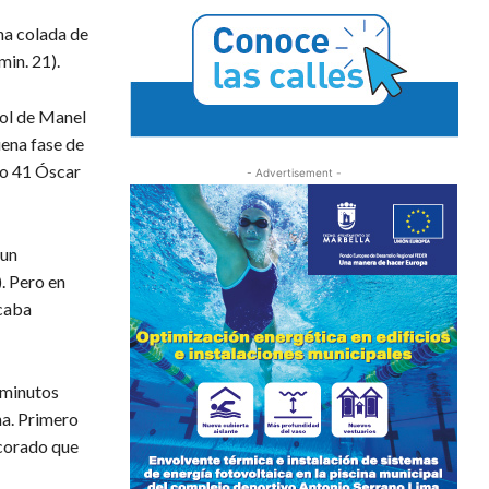
na colada de
min. 21).
rol de Manel
uena fase de
to 41 Óscar
- Advertisement -
 un
). Pero en
scaba
s minutos
ha. Primero
scorado que