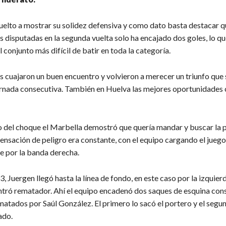
uelto a mostrar su solidez defensiva y como dato basta destacar q
 disputadas en la segunda vuelta solo ha encajado dos goles, lo qu
l conjunto más difícil de batir en toda la categoría.
s cuajaron un buen encuentro y volvieron a merecer un triunfo que 
ornada consecutiva. También en Huelva las mejores oportunidades 
io del choque el Marbella demostró que quería mandar y buscar la 
sensación de peligro era constante, con el equipo cargando el juego
e por la banda derecha.
3, Juergen llegó hasta la línea de fondo, en este caso por la izquierd
ntró rematador. Ahí el equipo encadenó dos saques de esquina con
matados por Saúl González. El primero lo sacó el portero y el segu
ado.