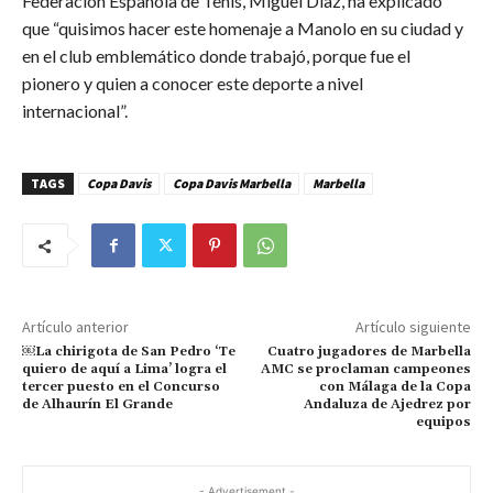
Federación Española de Tenis, Miguel Díaz, ha explicado
que “quisimos hacer este homenaje a Manolo en su ciudad y
en el club emblemático donde trabajó, porque fue el
pionero y quien a conocer este deporte a nivel
internacional”.
TAGS
Copa Davis
Copa Davis Marbella
Marbella
Artículo anterior
Artículo siguiente
￼La chirigota de San Pedro ‘Te
Cuatro jugadores de Marbella
quiero de aquí a Lima’ logra el
AMC se proclaman campeones
tercer puesto en el Concurso
con Málaga de la Copa
de Alhaurín El Grande
Andaluza de Ajedrez por
equipos
- Advertisement -