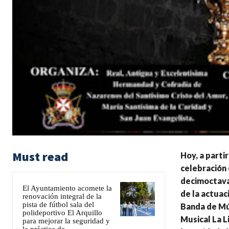
Must read
Hoy, a parti
celebración
decimoctava 
El Ayuntamiento acomete la
de la actuac
renovación integral de la
pista de fútbol sala del
Banda de Mús
polideportivo El Arquillo
Musical La L
para mejorar la seguridad y