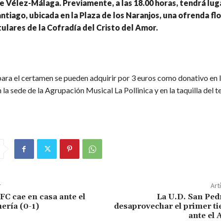
de Vélez-Málaga. Previamente, a las 18.00 horas, tendrá luga
antiago, ubicada en la Plaza de los Naranjos, una ofrenda flor
ulares de la Cofradía del Cristo del Amor.
ara el certamen se pueden adquirir por 3 euros como donativo en l
n la sede de la Agrupación Musical La Pollinica y en la taquilla del t
r
Art
FC cae en casa ante el
La U.D. San Ped
mería (0-1)
desaprovechar el primer t
ante el 