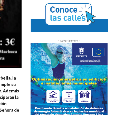
- Advertisement -
bella, la
umple su
or. Además
ciparán la
ción
 Señora de