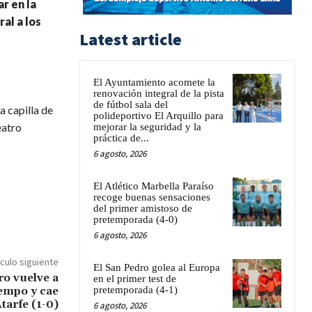
r en la
al a los
Latest article
El Ayuntamiento acomete la
renovación integral de la pista
de fútbol sala del
a capilla de
polideportivo El Arquillo para
eatro
mejorar la seguridad y la
práctica de...
6 agosto, 2026
El Atlético Marbella Paraíso
recoge buenas sensaciones
del primer amistoso de
pretemporada (4-0)
6 agosto, 2026
ículo siguiente
El San Pedro golea al Europa
ro vuelve a
en el primer test de
pretemporada (4-1)
iempo y cae
Atarfe (1-0)
6 agosto, 2026