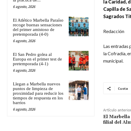
la práctica de...
la Caridad, 
6 agosto, 2026
Capilla de S
Sagrados Tit
El Atlético Marbella Paraíso
recoge buenas sensaciones
del primer amistoso de
Redacción
pretemporada (4-0)
6 agosto, 2026
Las entradas p
la Cofradía, e
El San Pedro golea al
Europa en el primer test de
municipal.
pretemporada (4-1)
6 agosto, 2026
Llegan a Marbella nuevos
puntos de limpieza de
Cuota
proximidad para reducir los
tiempos de respuesta en los
barrios
6 agosto, 2026
Artículo anterio
El Marbella 
filial del Al