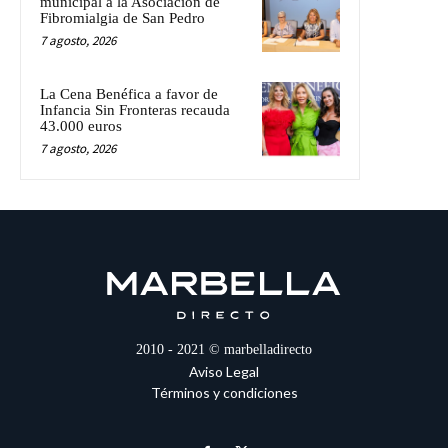
municipal a la Asociación de
Fibromialgia de San Pedro
7 agosto, 2026
La Cena Benéfica a favor de
Infancia Sin Fronteras recauda
43.000 euros
7 agosto, 2026
2010 - 2021 © marbelladirecto
Aviso Legal
Términos y condiciones