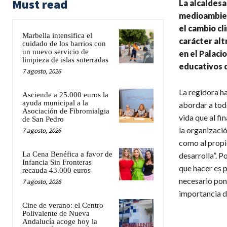
Must read
La alcaldesa
medioambient
el cambio cl
Marbella intensifica el
carácter altr
cuidado de los barrios con
un nuevo servicio de
en el Palaci
limpieza de islas soterradas
educativos d
7 agosto, 2026
La regidora h
Asciende a 25.000 euros la
ayuda municipal a la
abordar a tod
Asociación de Fibromialgia
vida que al f
de San Pedro
la organizació
7 agosto, 2026
como al propi
La Cena Benéfica a favor de
desarrolla”. P
Infancia Sin Fronteras
que hacer es p
recauda 43.000 euros
necesario pon
7 agosto, 2026
importancia d
Cine de verano: el Centro
Polivalente de Nueva
Andalucía acoge hoy la