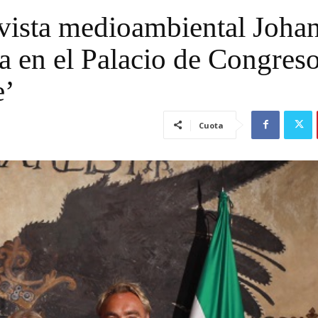
tivista medioambiental Joha
pa en el Palacio de Congres
e’
Cuota