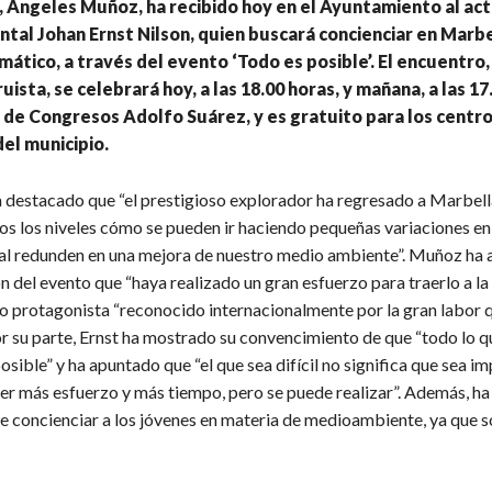
, Ángeles Muñoz, ha recibido hoy en el Ayuntamiento al act
al Johan Ernst Nilson, quien buscará concienciar en Marbe
imático, a través del evento ‘Todo es posible’. El encuentro,
uista, se celebrará hoy, a las 18.00 horas, y mañana, a las 17
o de Congresos Adolfo Suárez, y es gratuito para los centr
el municipio.
a destacado que “el prestigioso explorador ha regresado a Marbell
os los niveles cómo se pueden ir haciendo pequeñas variaciones en 
inal redunden en una mejora de nuestro medio ambiente”. Muñoz ha
n del evento que “haya realizado un gran esfuerzo para traerlo a la 
o protagonista “reconocido internacionalmente por la gran labor 
or su parte, Ernst ha mostrado su convencimiento de que “todo lo q
osible” y ha apuntado que “el que sea difícil no significa que sea im
er más esfuerzo y más tiempo, pero se puede realizar”. Además, ha
e concienciar a los jóvenes en materia de medioambiente, ya que so