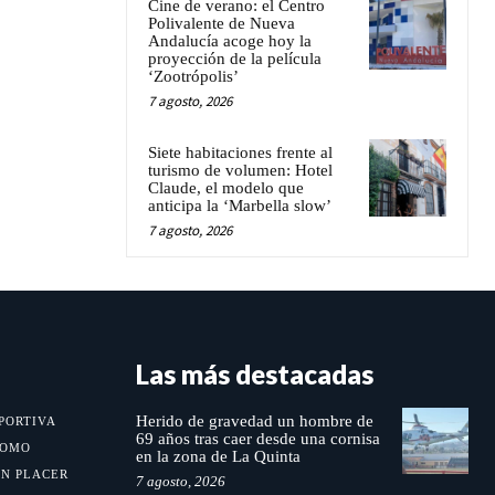
Cine de verano: el Centro
Polivalente de Nueva
Andalucía acoge hoy la
proyección de la película
‘Zootrópolis’
7 agosto, 2026
Siete habitaciones frente al
turismo de volumen: Hotel
Claude, el modelo que
anticipa la ‘Marbella slow’
7 agosto, 2026
Las más destacadas
Herido de gravedad un hombre de
PORTIVA
69 años tras caer desde una cornisa
MOMO
en la zona de La Quinta
UN PLACER
7 agosto, 2026