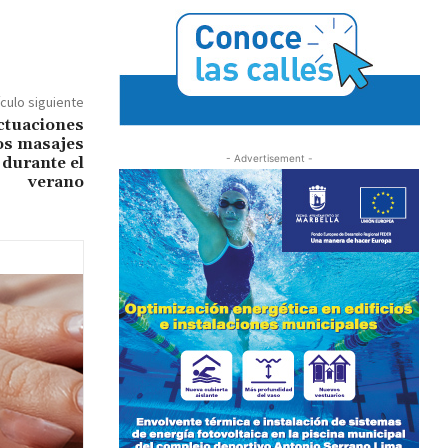
ículo siguiente
ctuaciones
los masajes
- Advertisement -
 durante el
verano