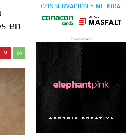
n
os en
- Advertisement -