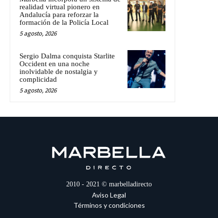
realidad virtual pionero en
Andalucía para reforzar la
formación de la Policía Local
5 agosto, 2026
Sergio Dalma conquista Starlite
Occident en una noche
inolvidable de nostalgia y
complicidad
5 agosto, 2026
2010 - 2021 © marbelladirecto
Aviso Legal
Términos y condiciones