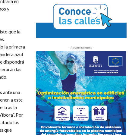
ntrara en
nos y
sto que la
es
do la primera
- Advertisement -
bandera azul
 se dispondrá
nerarán las
ado.
s ante una
ienen a este
, tras la
Víbora”. Por
sitado los
es que