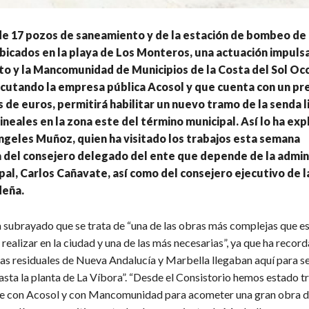
 de 17 pozos de saneamiento y de la estación de bombeo de
bicados en la playa de Los Monteros, una actuación impulsa
o y la Mancomunidad de Municipios de la Costa del Sol Oc
ecutando la empresa pública Acosol y que cuenta con un p
s de euros, permitirá habilitar un nuevo tramo de la senda l
ineales en la zona este del término municipal. Así lo ha exp
ngeles Muñoz, quien ha visitado los trabajos esta semana
del consejero delegado del ente que depende de la admin
al, Carlos Cañavate, así como del consejero ejecutivo de l
eña.
a subrayado que se trata de “una de las obras más complejas que e
realizar en la ciudad y una de las más necesarias”, ya que ha recor
uas residuales de Nueva Andalucía y Marbella llegaban aquí para s
ta la planta de La Víbora”. “Desde el Consistorio hemos estado 
 con Acosol y con Mancomunidad para acometer una gran obra de