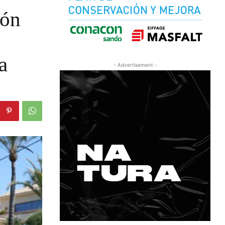
ión
a
- Advertisement -