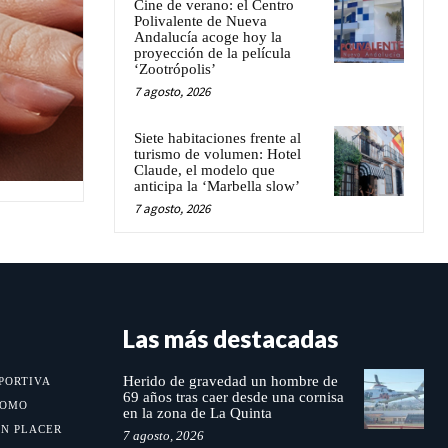
Cine de verano: el Centro
Polivalente de Nueva
Andalucía acoge hoy la
proyección de la película
‘Zootrópolis’
7 agosto, 2026
Siete habitaciones frente al
turismo de volumen: Hotel
Claude, el modelo que
anticipa la ‘Marbella slow’
7 agosto, 2026
Las más destacadas
Herido de gravedad un hombre de
PORTIVA
69 años tras caer desde una cornisa
MOMO
en la zona de La Quinta
UN PLACER
7 agosto, 2026