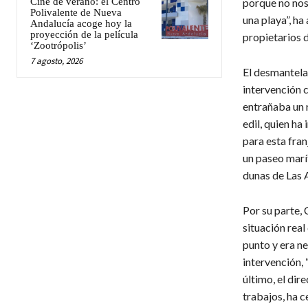
Cine de verano: el Centro
porque no nos
Polivalente de Nueva
una playa”, h
Andalucía acoge hoy la
proyección de la película
propietarios d
‘Zootrópolis’
7 agosto, 2026
El desmantelam
intervención c
entrañaba un r
edil, quien ha
para esta fran
un paseo marí
dunas de Las A
Por su parte, 
situación real
punto y era ne
intervención, 
último, el dir
trabajos, ha c