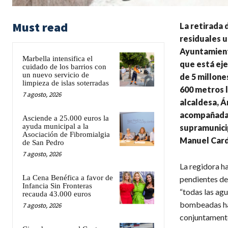
Must read
La retirada
residuales u
Ayuntamient
Marbella intensifica el
que está ej
cuidado de los barrios con
un nuevo servicio de
de 5 millone
limpieza de islas soterradas
600 metros l
7 agosto, 2026
alcaldesa, Á
acompañada 
Asciende a 25.000 euros la
ayuda municipal a la
supramunicip
Asociación de Fibromialgia
Manuel Card
de San Pedro
7 agosto, 2026
La regidora h
La Cena Benéfica a favor de
pendientes de 
Infancia Sin Fronteras
“todas las ag
recauda 43.000 euros
bombeadas has
7 agosto, 2026
conjuntamente