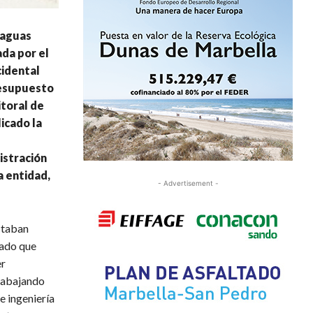
 aguas
da por el
cidental
resupuesto
itoral de
licado la
istración
a entidad,
- Advertisement -
staban
dado que
er
trabajando
 ingeniería