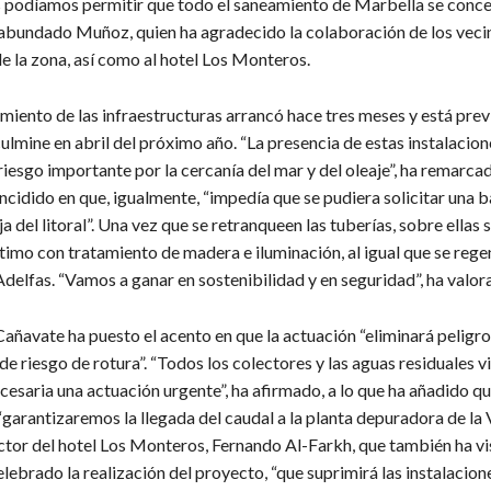
 podíamos permitir que todo el saneamiento de Marbella se conce
a abundado Muñoz, quien ha agradecido la colaboración de los veci
e la zona, así como al hotel Los Monteros.
iento de las infraestructuras arrancó hace tres meses y está previ
ulmine en abril del próximo año. “La presencia de estas instalacion
iesgo importante por la cercanía del mar y del oleaje”, ha remarca
 incidido en que, igualmente, “impedía que se pudiera solicitar una 
ja del litoral”. Una vez que se retranqueen las tuberías, sobre ellas
timo con tratamiento de madera e iluminación, al igual que se rege
delfas. “Vamos a ganar en sostenibilidad y en seguridad”, ha valor
Cañavate ha puesto el acento en que la actuación “eliminará peligro
 de riesgo de rotura”. “Todos los colectores y las aguas residuales v
cesaria una actuación urgente”, ha afirmado, a lo que ha añadido que
“garantizaremos la llegada del caudal a la planta depuradora de la 
ector del hotel Los Monteros, Fernando Al-Farkh, que también ha vi
elebrado la realización del proyecto, “que suprimirá las instalacion