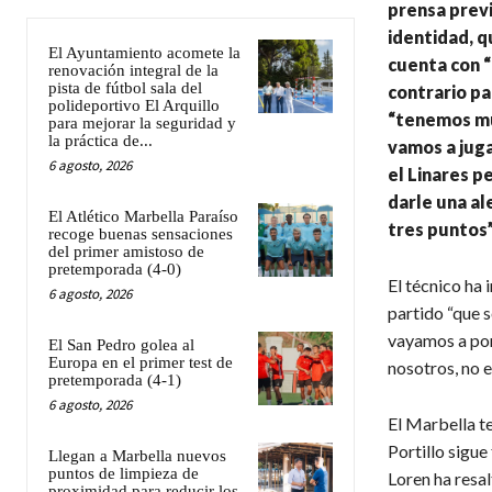
prensa previ
identidad, q
El Ayuntamiento acomete la
cuenta con “
renovación integral de la
pista de fútbol sala del
contrario pa
polideportivo El Arquillo
“tenemos muc
para mejorar la seguridad y
la práctica de...
vamos a juga
6 agosto, 2026
el Linares p
darle una al
El Atlético Marbella Paraíso
tres puntos”
recoge buenas sensaciones
del primer amistoso de
pretemporada (4-0)
El técnico ha 
6 agosto, 2026
partido “que s
vayamos a por
El San Pedro golea al
Europa en el primer test de
nosotros, no el
pretemporada (4-1)
6 agosto, 2026
El Marbella t
Portillo sigu
Llegan a Marbella nuevos
puntos de limpieza de
Loren ha resal
proximidad para reducir los