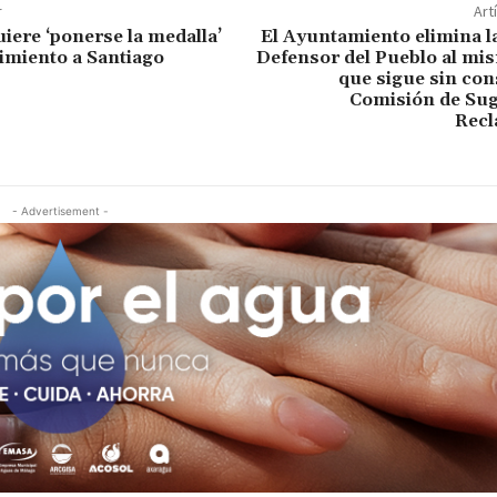
r
Art
uiere ‘ponerse la medalla’
El Ayuntamiento elimina la
imiento a Santiago
Defensor del Pueblo al mi
que sigue sin cons
Comisión de Sug
Recl
- Advertisement -