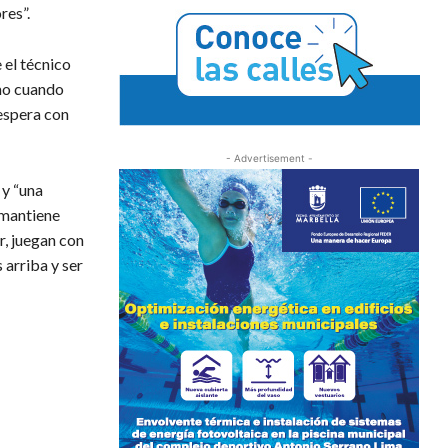
res”.
 el técnico
tmo cuando
espera con
- Advertisement -
 y “una
l mantiene
r, juegan con
 arriba y ser