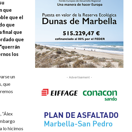
su
en que
oble que el
ado que
 final que
cordado que
 “querrán
ernos los
varse un
- Advertisement -
s, que
ueremos
, “Álex
 embargo
a lo hicimos