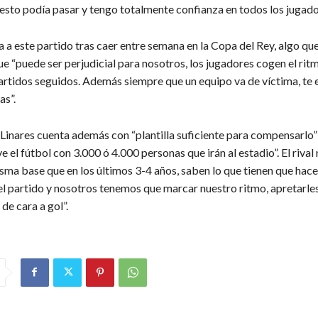
esto podía pasar y tengo totalmente confianza en todos los jugado
ga a este partido tras caer entre semana en la Copa del Rey, algo que
ue “puede ser perjudicial para nosotros, los jugadores cogen el ri
rtidos seguidos. Además siempre que un equipo va de víctima, te 
as”.
 Linares cuenta además con “plantilla suficiente para compensarlo”
ve el fútbol con 3.000 ó 4.000 personas que irán al estadio”. El riva
sma base que en los últimos 3-4 años, saben lo que tienen que hace
l partido y nosotros tenemos que marcar nuestro ritmo, apretarles
de cara a gol”.