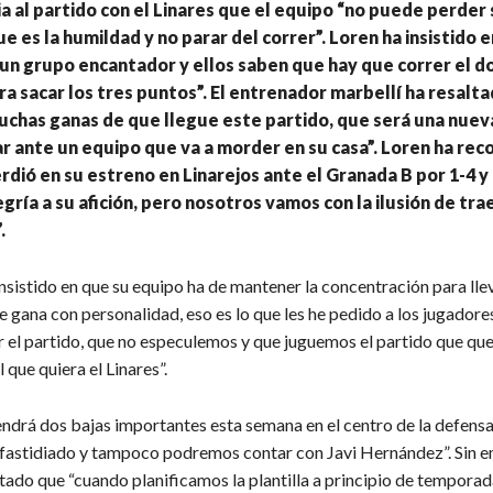
a al partido con el Linares que el equipo “no puede perder 
ue es la humildad y no parar del correr”. Loren ha insistido 
un grupo encantador y ellos saben que hay que correr el d
ra sacar los tres puntos”. El entrenador marbellí ha resalt
has ganas de que llegue este partido, que será una nueva
r ante un equipo que va a morder en su casa”. Loren ha re
erdió en su estreno en Linarejos ante el Granada B por 1-4 y
egría a su afición, pero nosotros vamos con la ilusión de tra
.
insistido en que su equipo ha de mantener la concentración para lle
e gana con personalidad, eso es lo que les he pedido a los jugadore
 el partido, que no especulemos y que juguemos el partido que q
 que quiera el Linares”.
endrá dos bajas importantes esta semana en el centro de la defensa
e fastidiado y tampoco podremos contar con Javi Hernández”. Sin
tado que “cuando planificamos la plantilla a principio de temporad