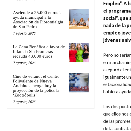
Empleo”. A 
el programa 
Asciende a 25.000 euros la
ayuda municipal a la
social”, qu
Asociación de Fibromialgia
nada de la p
de San Pedro
empleo joven
7 agosto, 2026
jóvenes univ
La Cena Benéfica a favor de
Infancia Sin Fronteras
Pero no sería
recauda 43.000 euros
en marcha nin
7 agosto, 2026
aseguró el edi
Cine de verano: el Centro
igualmente un
Polivalente de Nueva
estacionalida
Andalucía acoge hoy la
proyección de la película
hubiera ayudad
‘Zootrópolis’
7 agosto, 2026
Los dos punto
que ellos nos 
de las promesa
de la contrata