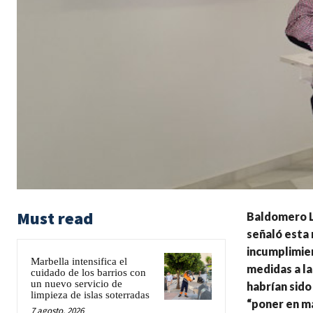
Must read
Baldomero Le
señaló esta 
incumplimien
Marbella intensifica el
medidas a la
cuidado de los barrios con
un nuevo servicio de
habrían sid
limpieza de islas soterradas
“poner en ma
7 agosto, 2026