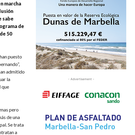
en marcha
lusión
e sabe
programa de
 de 50
 han puesto
bernando”,
 han admitido
ar la
- Advertisement -
l que
emas pero
más de una
al. Se trata
ntratan a