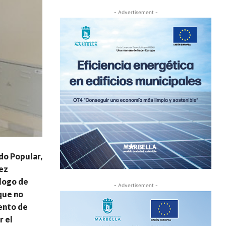
- Advertisement -
do Popular,
iez
álogo de
- Advertisement -
que no
ento de
r el