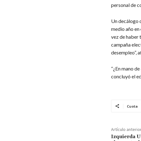
personal de co
Un decálogo d
medio año en e
vez de haber 
campaña electo
desempleo”, a
“¿En mano de 
concluyó el edi
Cuota
Artículo anterio
Izquierda U