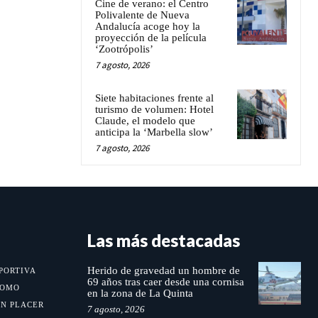
Cine de verano: el Centro
Polivalente de Nueva
Andalucía acoge hoy la
proyección de la película
‘Zootrópolis’
7 agosto, 2026
Siete habitaciones frente al
turismo de volumen: Hotel
Claude, el modelo que
anticipa la ‘Marbella slow’
7 agosto, 2026
Las más destacadas
Herido de gravedad un hombre de
PORTIVA
69 años tras caer desde una cornisa
MOMO
en la zona de La Quinta
UN PLACER
7 agosto, 2026