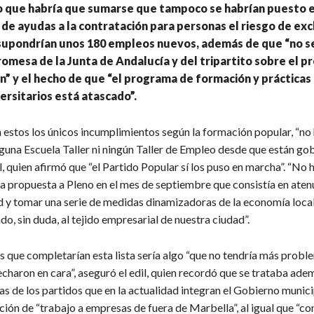
lo que habría que sumarse que tampoco se habrían puesto 
de ayudas a la contratación para personas el riesgo de exc
e supondrían unos 180 empleos nuevos, además de que “no s
romesa de la Junta de Andalucía y del tripartito sobre el 
” y el hecho de que “el programa de formación y prácticas
ersitarios está atascado”.
n estos los únicos incumplimientos según la formación popular, “no
guna Escuela Taller ni ningún Taller de Empleo desde que están go
l, quien afirmó que “el Partido Popular sí los puso en marcha”. “No
a propuesta a Pleno en el mes de septiembre que consistía en atenu
d y tomar una serie de medidas dinamizadoras de la economía loca
o, sin duda, al tejido empresarial de nuestra ciudad”.
s que completarían esta lista sería algo “que no tendría más probl
echaron en cara”, aseguró el edil, quien recordó que se trataba ade
s de los partidos que en la actualidad integran el Gobierno municip
ción de “trabajo a empresas de fuera de Marbella”, al igual que “co