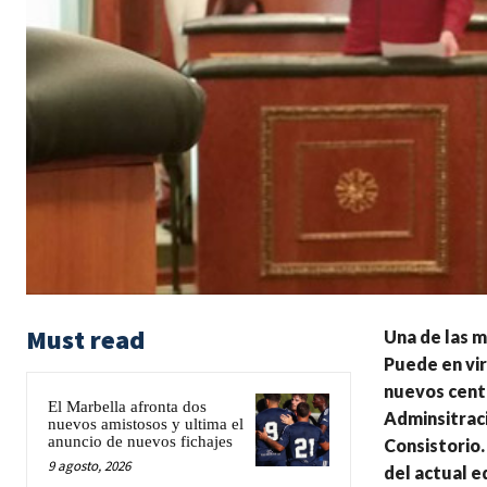
Must read
Una de las m
Puede en virt
nuevos centr
El Marbella afronta dos
Adminsitraci
nuevos amistosos y ultima el
anuncio de nuevos fichajes
Consistorio.
9 agosto, 2026
del actual 