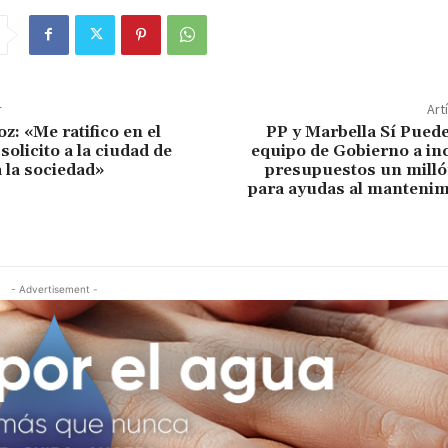
r
Art
z: «Me ratifico en el
PP y Marbella Sí Puede
olicito a la ciudad de
equipo de Gobierno a inc
a la sociedad»
presupuestos un milló
para ayudas al mantenim
- Advertisement -