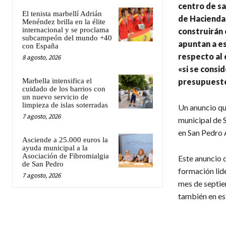
centro de sa
El tenista marbellí Adrián
de Hacienda,
Menéndez brilla en la élite
internacional y se proclama
construirán 
subcampeón del mundo +40
apuntan a es
con España
respecto al 
8 agosto, 2026
«si se consi
Marbella intensifica el
presupuestos
cuidado de los barrios con
un nuevo servicio de
limpieza de islas soterradas
Un anuncio qu
7 agosto, 2026
municipal de S
en San Pedro 
Asciende a 25.000 euros la
ayuda municipal a la
Asociación de Fibromialgia
Este anuncio d
de San Pedro
formación lide
7 agosto, 2026
mes de septiem
también en es