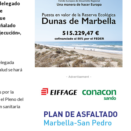
 delegado
se
que
eñalado
jecución»,
elegada
alud se hará
- Advertisement -
 por la
el Pleno del
n sanitaria