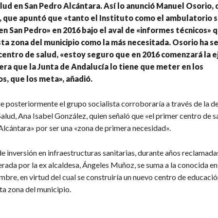
lud en San Pedro Alcántara. Así lo anunció Manuel Osorio,
 que apuntó que «tanto el Instituto como el ambulatorio 
en San Pedro» en 2016 bajo el aval de «informes técnicos» 
ta zona del municipio como la más necesitada. Osorio ha s
centro de salud, «estoy seguro que en 2016 comenzará la e
dera que la Junta de Andalucía lo tiene que meter en los
, que los meta», añadió.
e posteriormente el grupo socialista corroboraría a través de la d
alud, Ana Isabel González, quien señaló que «el primer centro de s
Alcántara» por ser una «zona de primera necesidad».
e inversión en infraestructuras sanitarias, durante años reclamadas
rada por la ex alcaldesa, Ángeles Muñoz, se suma a la conocida en 
bre, en virtud del cual se construiría un nuevo centro de educació
ta zona del municipio.