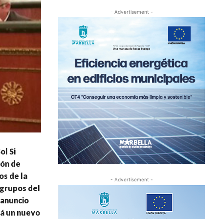
- Advertisement -
ol Si
ión de
os de la
- Advertisement -
 grupos del
 anuncio
rá un nuevo