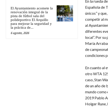
​En la rueda d
Española de T
El Ayuntamiento acomete la
renovación integral de la
únicos” y que,
pista de fútbol sala del
competir al má
polideportivo El Arquillo
para mejorar la seguridad y
al Ayuntamien
la práctica de...
diferentes eve
6 agosto, 2026
local”. Por su
María Arrabal
de campeonato
condiciones p
​En cuanto al 
otro WTA 125 
caso, Stan Wa
de un año de b
mundo como el
2019 Pablo An
Holger Rune, L