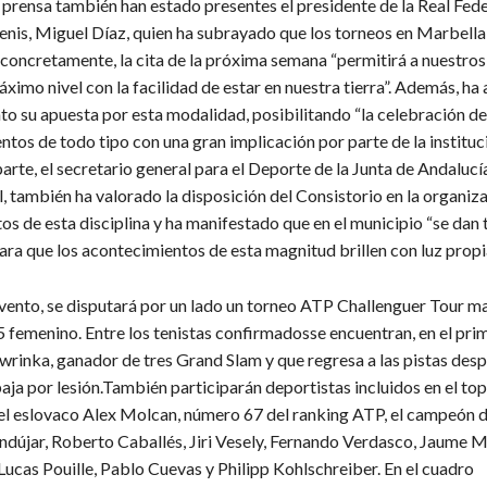
e prensa también han estado presentes el presidente de la Real Fed
enis, Miguel Díaz, quien ha subrayado que los torneos en Marbella
 concretamente, la cita de la próxima semana “permitirá a nuestros
ximo nivel con la facilidad de estar en nuestra tierra”. Además, ha
to su apuesta por esta modalidad, posibilitando “la celebración de
ntos de todo tipo con una gran implicación por parte de la instituc
 parte, el secretario general para el Deporte de la Junta de Andalucí
, también ha valorado la disposición del Consistorio en la organiz
s de esta disciplina y ha manifestado que en el municipio “se dan 
ara que los acontecimientos de esta magnitud brillen con luz propi
evento, se disputará por un lado un torneo ATP Challenguer Tour m
femenino. Entre los tenistas confirmadosse encuentran, en el pri
wrinka, ganador de tres Grand Slam y que regresa a las pistas des
aja por lesión.También participarán deportistas incluidos en el top
 eslovaco Alex Molcan, número 67 del ranking ATP, el campeón d
dújar, Roberto Caballés, Jiri Vesely, Fernando Verdasco, Jaume M
ucas Pouille, Pablo Cuevas y Philipp Kohlschreiber. En el cuadro