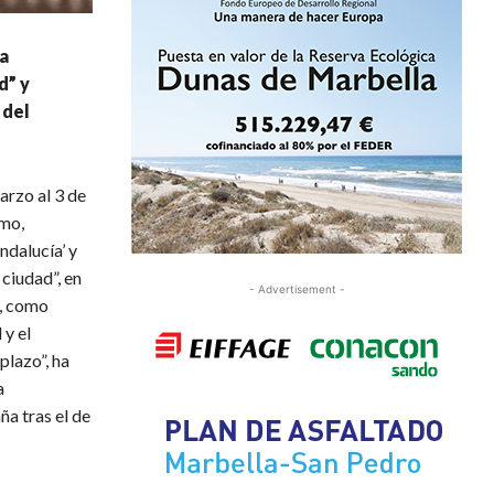
“a
d” y
 del
arzo al 3 de
amo,
dalucía’ y
 ciudad”, en
- Advertisement -
e, como
y el
plazo”, ha
a
a tras el de