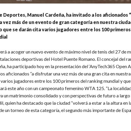
de Deportes, Manuel Cardeña, ha invitado a los aficionados 
a vez más de un evento de gran categoría en nuestra ciuda
 que se darán cita varios jugadores entre los 100 primeros
dial
erá a acoger un nuevo evento de máximo nivel de tenis del 27 de m
nstalaciones deportivas del Hotel Puente Romano. El concejal del r
a, ha participado hoy en la presentación del ‘AnyTech365 Open An
os aficionados “a disfrutar una vez más de una gran cita en nuestra
n varios jugadores entre los 100 primeros del ranking mundial y qu
ará este año con un campeonato femenino WTA 125. “La localidad 
a un matrimonio consolidado y con perspectivas de futuro a largo 
il, quien ha destacado que la ciudad “volverá a estar a la altura en l
de un torneo de esta categoría, el segundo más importante de Españ