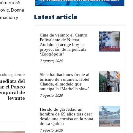
 número 55
novic, Donna
Latest article
rmación y
Cine de verano: el Centro
Polivalente de Nueva
Andalucía acoge hoy la
proyección de la película
‘Zootrópolis’
7 agosto, 2026
ículo siguiente
Siete habitaciones frente al
turismo de volumen: Hotel
ediata del
Claude, el modelo que
r el Paseo
anticipa la ‘Marbella slow’
emporal de
7 agosto, 2026
levante
Herido de gravedad un
hombre de 69 años tras caer
desde una cornisa en la zona
de La Quinta
7 agosto, 2026