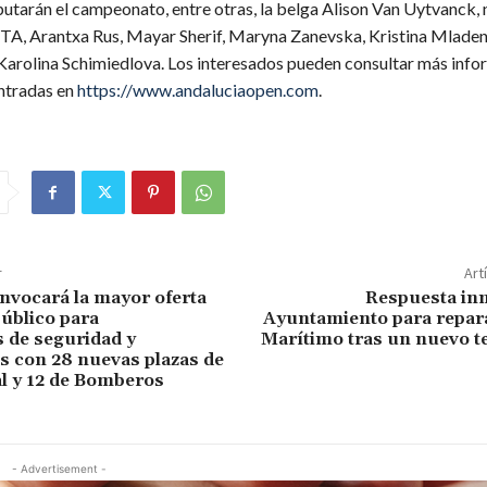
putarán el campeonato, entre otras, la belga Alison Van Uytvanck,
TA, Arantxa Rus, Mayar Sherif, Maryna Zanevska, Kristina Mlade
Karolina Schimiedlova. Los interesados pueden consultar más info
ntradas en
https://www.andaluciaopen.com
.
r
Art
nvocará la mayor oferta
Respuesta inm
úblico para
Ayuntamiento para repara
 de seguridad y
Marítimo tras un nuevo t
 con 28 nuevas plazas de
al y 12 de Bomberos
- Advertisement -