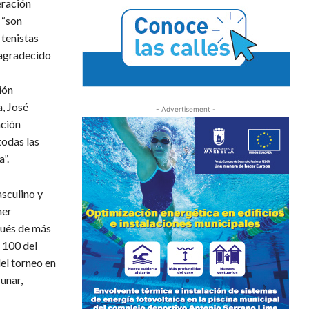
eración
 “son
 tenistas
 agradecido
ión
a, José
- Advertisement -
ación
todas las
a”.
asculino y
mer
pués de más
 100 del
el torneo en
unar,