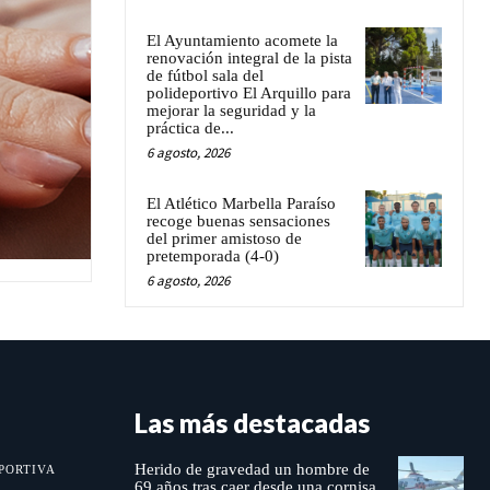
El Ayuntamiento acomete la
renovación integral de la pista
de fútbol sala del
polideportivo El Arquillo para
mejorar la seguridad y la
práctica de...
6 agosto, 2026
El Atlético Marbella Paraíso
recoge buenas sensaciones
del primer amistoso de
pretemporada (4-0)
6 agosto, 2026
Las más destacadas
Herido de gravedad un hombre de
PORTIVA
69 años tras caer desde una cornisa