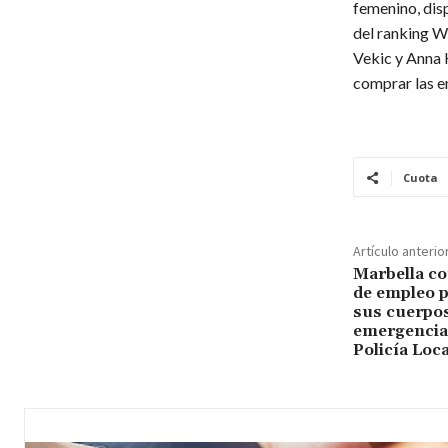
femenino, dis
del ranking W
Vekic y Anna 
comprar las e
Cuota
Artículo anterio
Marbella co
de empleo p
sus cuerpos
emergencias
Policía Loc