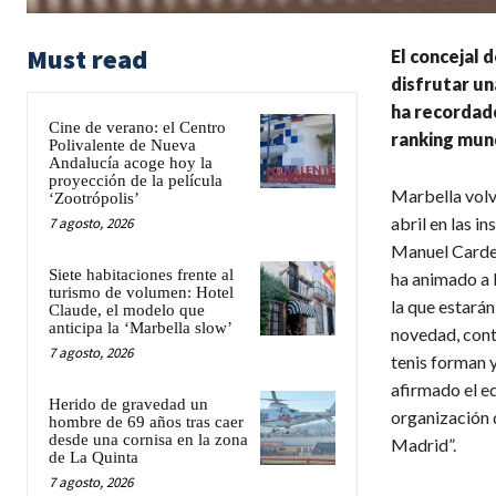
Must read
El concejal 
disfrutar un
ha recordado
Cine de verano: el Centro
ranking mun
Polivalente de Nueva
Andalucía acoge hoy la
proyección de la película
Marbella volv
‘Zootrópolis’
abril en las i
7 agosto, 2026
Manuel Cardeñ
Siete habitaciones frente al
ha animado a l
turismo de volumen: Hotel
la que estará
Claude, el modelo que
anticipa la ‘Marbella slow’
novedad, cont
7 agosto, 2026
tenis forman y
afirmado el ed
Herido de gravedad un
organización 
hombre de 69 años tras caer
desde una cornisa en la zona
Madrid”.
de La Quinta
7 agosto, 2026