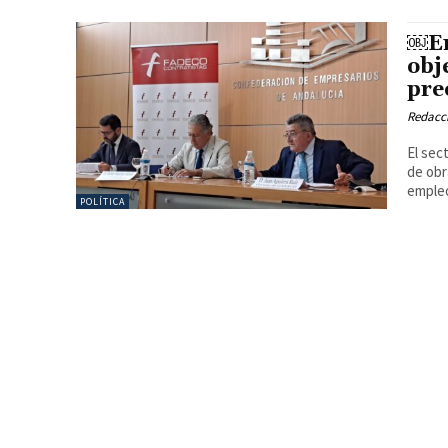
￼En
obj
pre
Redacc
El sec
de obr
POLÍTICA