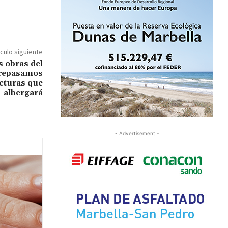
ículo siguiente
s obras del
 repasamos
ucturas que
albergará
- Advertisement -