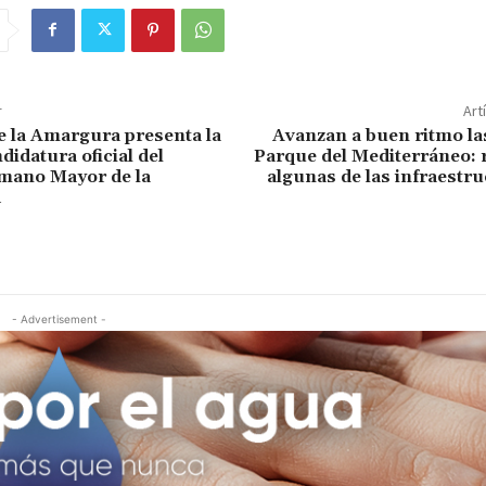
r
Art
e la Amargura presenta la
Avanzan a buen ritmo la
idatura oficial del
Parque del Mediterráneo:
mano Mayor de la
algunas de las infraestr
d
- Advertisement -