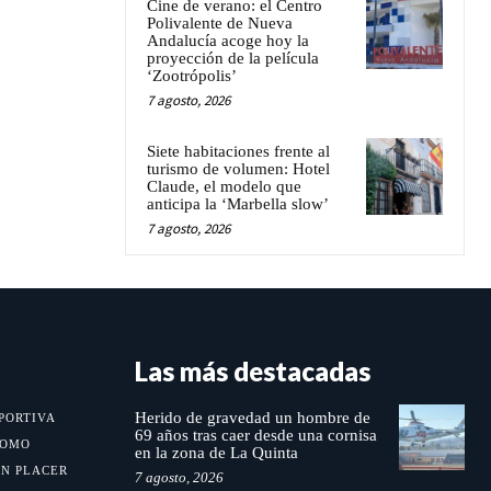
Cine de verano: el Centro
Polivalente de Nueva
Andalucía acoge hoy la
proyección de la película
‘Zootrópolis’
7 agosto, 2026
Siete habitaciones frente al
turismo de volumen: Hotel
Claude, el modelo que
anticipa la ‘Marbella slow’
7 agosto, 2026
Las más destacadas
Herido de gravedad un hombre de
PORTIVA
69 años tras caer desde una cornisa
MOMO
en la zona de La Quinta
UN PLACER
7 agosto, 2026