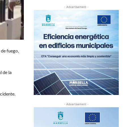
- Advertisement -
 de fuego,
 de la
ncidente.
- Advertisement -