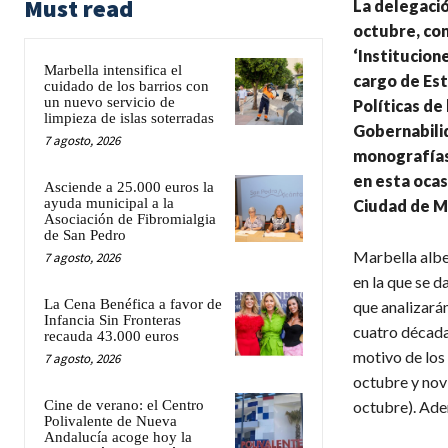
Must read
La delegació
octubre, cont
‘Institucion
Marbella intensifica el
cargo de Est
cuidado de los barrios con
un nuevo servicio de
Políticas de
limpieza de islas soterradas
Gobernabilid
7 agosto, 2026
monografías
en esta ocas
Asciende a 25.000 euros la
ayuda municipal a la
Ciudad de M
Asociación de Fibromialgia
de San Pedro
Marbella alber
7 agosto, 2026
en la que se d
La Cena Benéfica a favor de
que analizarán
Infancia Sin Fronteras
cuatro década
recauda 43.000 euros
motivo de los 
7 agosto, 2026
octubre y nov
Cine de verano: el Centro
octubre). Ade
Polivalente de Nueva
Andalucía acoge hoy la