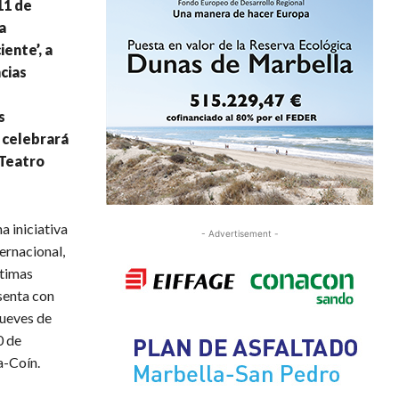
11 de
a
ente’, a
cias
s
 celebrará
 Teatro
a iniciativa
- Advertisement -
ternacional,
ltimas
senta con
jueves de
0 de
a-Coín.