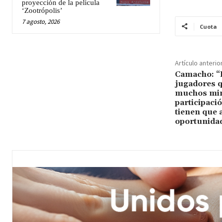
proyección de la película
‘Zootrópolis’
7 agosto, 2026
Cuota
Artículo anterio
Camacho: “
jugadores q
muchos min
participaci
tienen que 
oportunida