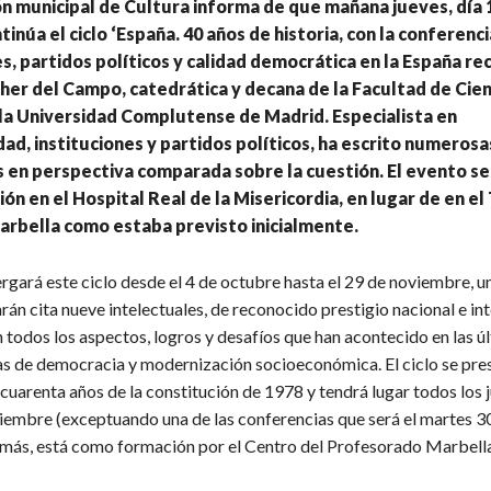
n municipal de Cultura informa de que mañana jueves, día 
inúa el ciclo ‘España. 40 años de historia, con la conferenci
es, partidos políticos y calidad democrática en la España reci
her del Campo, catedrática y decana de la Facultad de Cien
 la Universidad Complutense de Madrid. Especialista en
ad, instituciones y partidos políticos, ha escrito numerosa
 en perspectiva comparada sobre la cuestión. El evento se
ión en el Hospital Real de la Misericordia, en lugar de en el
arbella como estaba previsto inicialmente.
gará este ciclo desde el 4 de octubre hasta el 29 de noviembre, un
arán cita nueve intelectuales, de reconocido prestigio nacional e in
 todos los aspectos, logros y desafíos que han acontecido en las ú
s de democracia y modernización socioeconómica. El ciclo se pre
cuarenta años de la constitución de 1978 y tendrá lugar todos los 
iembre (exceptuando una de las conferencias que será el martes 3
más, está como formación por el Centro del Profesorado Marbell