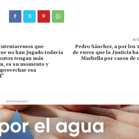
r
Art
Intentaremos que
Pedro Sánchez, a por los 
ue no han jugado todavía
de euros que la Justicia ha
utos tengan más
Marbella por casos de 
ón, es su momento y
aprovechar esa
d”
- Advertisement -