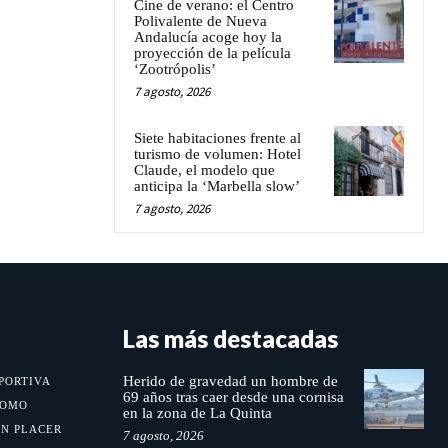
Cine de verano: el Centro
Polivalente de Nueva
Andalucía acoge hoy la
proyección de la película
‘Zootrópolis’
7 agosto, 2026
Siete habitaciones frente al
turismo de volumen: Hotel
Claude, el modelo que
anticipa la ‘Marbella slow’
7 agosto, 2026
Las más destacadas
Herido de gravedad un hombre de
PORTIVA
69 años tras caer desde una cornisa
MOMO
en la zona de La Quinta
UN PLACER
7 agosto, 2026