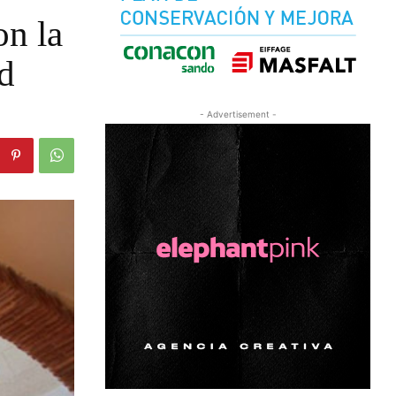
on la
ad
- Advertisement -