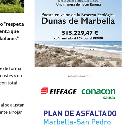
to “respeta
menta que
dadanos”.
ce de forma
 costes y no
- Advertisement -
con total
al se ajustan
ente arrojar