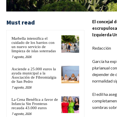
Must read
El concejal 
escrupulosa
Izquierda Un
Marbella intensifica el
cuidado de los barrios con
un nuevo servicio de
Redacción
limpieza de islas soterradas
7 agosto, 2026
García ha expl
plurianual co
Asciende a 25.000 euros la
ayuda municipal a la
depender de di
Asociación de Fibromialgia
normalidad si
de San Pedro
7 agosto, 2026
El edil ha ase
La Cena Benéfica a favor de
completamente
Infancia Sin Fronteras
sombras sobre 
recauda 43.000 euros
7 agosto, 2026