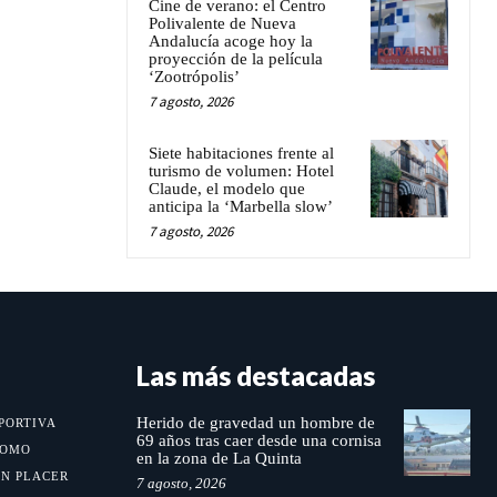
Cine de verano: el Centro
Polivalente de Nueva
Andalucía acoge hoy la
proyección de la película
‘Zootrópolis’
7 agosto, 2026
Siete habitaciones frente al
turismo de volumen: Hotel
Claude, el modelo que
anticipa la ‘Marbella slow’
7 agosto, 2026
Las más destacadas
Herido de gravedad un hombre de
PORTIVA
69 años tras caer desde una cornisa
MOMO
en la zona de La Quinta
UN PLACER
7 agosto, 2026