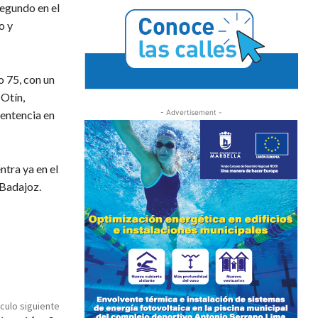
segundo en el
o y
o 75, con un
 Otín,
sentencia en
- Advertisement -
ntra ya en el
 Badajoz.
ículo siguiente