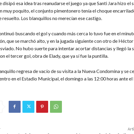
 disipó esa idea tras reanudarse el juego ya que Santi Jara hizo el 
n muy poquito, el conjunto pimentonero tenía el choque encarrilad
 resuelto. Los blanquillos no merecían ese castigo.
ontinuó buscando el gol y cuando más cerca lo tuvo fue en el minut
n, que se marchó alto, y en la jugada siguiente con otro de Héctor
viado. No hubo suerte para intentar acortar distancias y llegó la 
n el tercer gol, obra de Elady, que ya sí fue la puntilla.
anquillo regresa de vacío de su visita a la Nueva Condomina y se ce
ntro en el Estadio Municipal, el domingo a las 12:00 horas ante el
r
Art