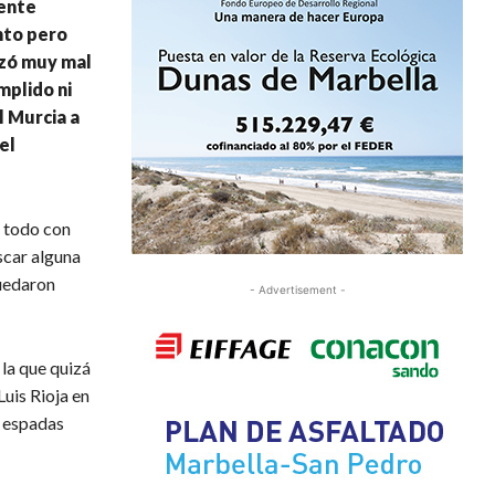
ente
nto pero
nzó muy mal
mplido ni
l Murcia a
el
e todo con
scar alguna
quedaron
- Advertisement -
la que quizá
Luis Rioja en
s espadas