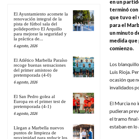
en un parti
terminó con
El Ayuntamiento acomete la
que tuvo el 
renovación integral de la
pista de fútbol sala del
para el Marb
polideportivo El Arquillo
un minuto de
para mejorar la seguridad y
la práctica de...
medida que 
6 agosto, 2026
comienzo.
El Atlético Marbella Paraíso
Los blanquillo
recoge buenas sensaciones
del primer amistoso de
Luis Rioja. Pe
pretemporada (4-0)
ocasión que n
6 agosto, 2026
invalidados po
El San Pedro golea al
Europa en el primer test de
El Murcia no 
pretemporada (4-1)
pudieran preve
6 agosto, 2026
el tramo final
estaban en lo 
Llegan a Marbella nuevos
puntos de limpieza de
proximidad para reducir los