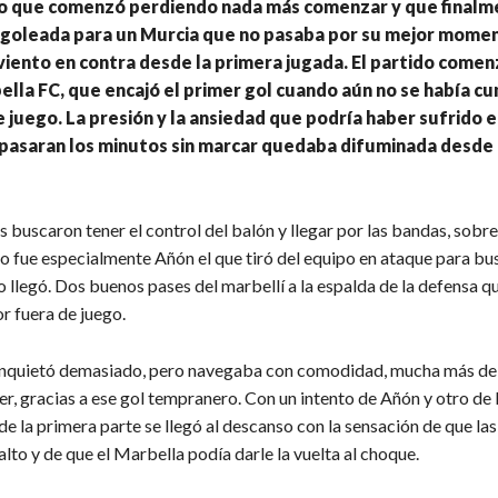
do que comenzó perdiendo nada más comenzar y que finalm
 goleada para un Murcia que no pasaba por su mejor mome
viento en contra desde la primera jugada. El partido come
ella FC, que encajó el primer gol cuando aún no se había cu
 juego. La presión y la ansiedad que podría haber sufrido e
pasaran los minutos sin marcar quedaba difuminada desde 
s buscaron tener el control del balón y llegar por las bandas, sobr
ro fue especialmente Añón el que tiró del equipo en ataque para bu
o llegó. Dos buenos pases del marbellí a la espalda de la defensa 
r fuera de juego.
inquietó demasiado, pero navegaba con comodidad, mucha más de 
r, gracias a ese gol tempranero. Con un intento de Añón y otro de 
 de la primera parte se llegó al descanso con la sensación de que la
alto y de que el Marbella podía darle la vuelta al choque.